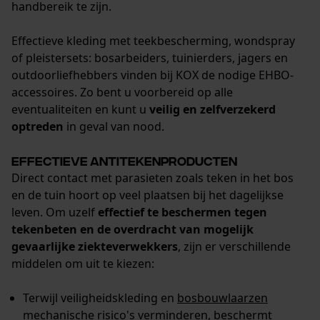
handbereik te zijn.
Econda Analytics
Effectieve kleding met teekbescherming, wondspray
of pleistersets: bosarbeiders, tuinierders, jagers en
Mouseflow Web Analytics Tool
outdoorliefhebbers vinden bij KOX de nodige EHBO-
Fact-Finder Tracking
accessoires. Zo bent u voorbereid op alle
eventualiteiten en kunt u
veilig en zelfverzekerd
optreden
in geval van nood.
Prestatie en functionele
Cookies
Effectieve antitekenproducten
Direct contact met parasieten zoals teken in het bos
en de tuin hoort op veel plaatsen bij het dagelijkse
leven. Om uzelf
effectief te beschermen tegen
Loop54 Personalization
tekenbeten en de overdracht van mogelijk
Gepersonaliseerde homepage
gevaarlijke ziekteverwekkers
, zijn er verschillende
Opgeslagen winkelwagen
middelen om uit te kiezen:
Persoonlijke begroeting
Terwijl veiligheidskleding en
bosbouwlaarzen
Geo-IP en gebruikersdetectie
mechanische risico's verminderen, beschermt