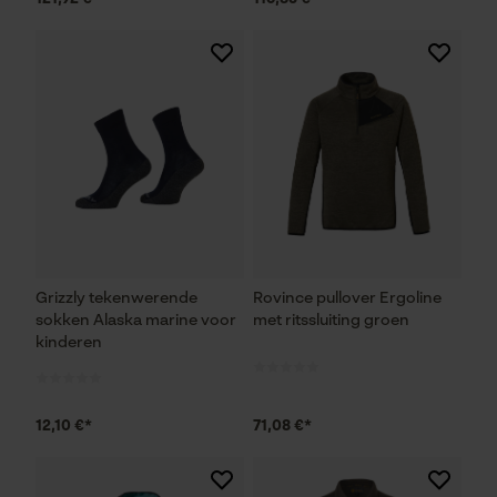
Grizzly tekenwerende
Rovince pullover Ergoline
sokken Alaska marine voor
met ritssluiting groen
kinderen
12,10 €*
71,08 €*