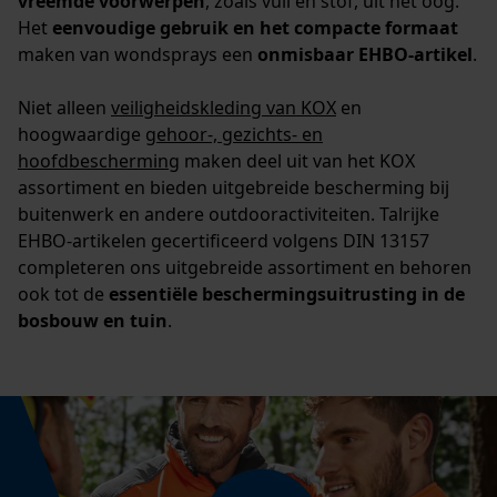
vreemde voorwerpen
, zoals vuil en stof, uit het oog.
Het
eenvoudige gebruik en het compacte formaat
maken van wondsprays een
onmisbaar EHBO-artikel
.
Niet alleen
veiligheidskleding van KOX
en
hoogwaardige
gehoor-, gezichts- en
hoofdbescherming
maken deel uit van het KOX
assortiment en bieden uitgebreide bescherming bij
buitenwerk en andere outdooractiviteiten. Talrijke
EHBO-artikelen gecertificeerd volgens DIN 13157
completeren ons uitgebreide assortiment en behoren
ook tot de
essentiële beschermingsuitrusting in de
bosbouw en tuin
.