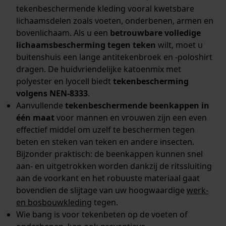
YouTube-video's
tekenbeschermende kleding vooral kwetsbare
lichaamsdelen zoals voeten, onderbenen, armen en
Google Maps
bovenlichaam. Als u een
betrouwbare volledige
lichaamsbescherming tegen teken
wilt, moet u
buitenshuis een lange antitekenbroek en -poloshirt
Marketing Cookies
dragen. De huidvriendelijke katoenmix met
polyester en lyocell biedt
tekenbescherming
volgens NEN-8333
.
Aanvullende
tekenbeschermende beenkappen in
Google Global Site Tag
één maat
voor mannen en vrouwen zijn een even
Microsoft Advertising Universal
effectief middel om uzelf te beschermen tegen
Event Tracking
beten en steken van teken en andere insecten.
Survicate
Bijzonder praktisch: de beenkappen kunnen snel
aan- en uitgetrokken worden dankzij de ritssluiting
aan de voorkant en het robuuste materiaal gaat
bovendien de slijtage van uw hoogwaardige
werk-
en bosbouwkleding
tegen.
Wie bang is voor tekenbeten op de voeten of