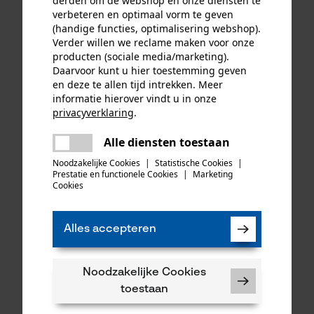
derden om de webshop en onze diensten te
verbeteren en optimaal vorm te geven
(handige functies, optimalisering webshop).
84,29 €*
50,74 €*
Verder willen we reclame maken voor onze
producten (sociale media/marketing).
Daarvoor kunt u hier toestemming geven
en deze te allen tijd intrekken. Meer
informatie hierover vindt u in onze
privacyverklaring
.
delen
Alle diensten toestaan
Er is een fout opgetreden. Gelieve
delen
het opnieuw te proberen.
Noodzakelijke Cookies
|
Statistische Cookies
|
Prestatie en functionele Cookies
|
Marketing
mail
Cookies
Rovince Softshell Jas
Grizzly tekenwerend T-shirt
Alles accepteren
Ergoline groen
met korte mouwen Laval
grijs voor kinderen
Noodzakelijke Cookies
toestaan
96,50 €*
18,20 €*