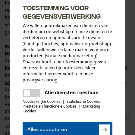
Peltor en Protos, evenals losse onderdelen,
Toestemming voor
reserveonderdelen en
gegevensverwerking
hoofdbeschermingscombinaties bestaande uit
veiligheidshelm, vizier, veiligheidsbril en
We willen gebruikmaken van diensten van
gehoorbescherming.
derden om de webshop en onze diensten te
verbeteren en optimaal vorm te geven
(handige functies, optimalisering webshop).
Wat hoort er bij volledige
Verder willen we reclame maken voor onze
hoofdbescherming?
producten (sociale media/marketing).
Voor een zo groot mogelijke
veiligheid bij
Daarvoor kunt u hier toestemming geven
bosbouwwerkzaamheden
is het belangrijk om in het
en deze te allen tijd intrekken. Meer
informatie hierover vindt u in onze
bos de juiste kleding te dragen. Slijtvaste
privacyverklaring
.
veiligheidskleding
is bij het werken met kettingzagen
delen
net zo belangrijk als een solide bosbouwhelm. Deze
Alle diensten toestaan
Er is een fout opgetreden. Gelieve
beschermt het hoofd tegen vallende takken en zelf
delen
het opnieuw te proberen.
Noodzakelijke Cookies
|
Statistische Cookies
|
vallen en
voorkomt ernstig hoofdletsel
. Tot de
Prestatie en functionele Cookies
|
Marketing
mail
allroundbescherming behoort echter ook
Cookies
betrouwbare gezichts- en gehoorbescherming, omdat
splinters, kleine deeltjes en motorgeluid de gezichts-
Alles accepteren
en gehoororganen permanent kunnen beschadigen