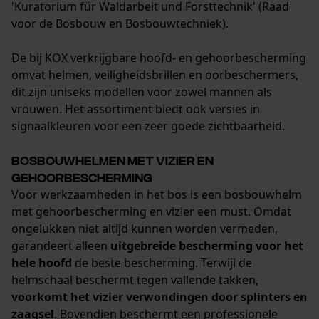
'Kuratorium für Waldarbeit und Forsttechnik' (Raad
Opgeslagen winkelwagen
voor de Bosbouw en Bosbouwtechniek).
Persoonlijke begroeting
De bij KOX verkrijgbare hoofd- en gehoorbescherming
Geo-IP en gebruikersdetectie
omvat helmen, veiligheidsbrillen en oorbeschermers,
YouTube-video's
dit zijn uniseks modellen voor zowel mannen als
Google Maps
vrouwen. Het assortiment biedt ook versies in
signaalkleuren voor een zeer goede zichtbaarheid.
Bosbouwhelmen met vizier en
Marketing Cookies
gehoorbescherming
Voor werkzaamheden in het bos is een bosbouwhelm
met gehoorbescherming en vizier een must. Omdat
ongelukken niet altijd kunnen worden vermeden,
Google Global Site Tag
garandeert alleen
uitgebreide bescherming voor het
Microsoft Advertising Universal
hele hoofd
de beste bescherming. Terwijl de
Event Tracking
helmschaal beschermt tegen vallende takken,
Survicate
voorkomt het vizier verwondingen door splinters en
zaagsel
. Bovendien beschermt een professionele