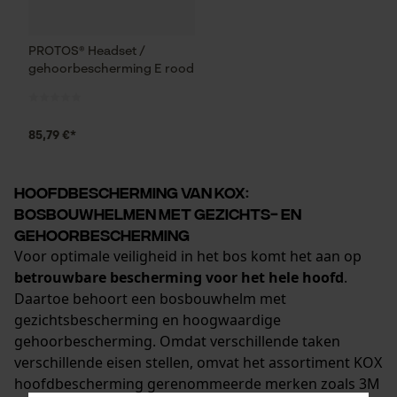
PROTOS® Headset /
gehoorbescherming E rood
85,79 €*
Hoofdbescherming van KOX:
bosbouwhelmen met gezichts- en
gehoorbescherming
Voor optimale veiligheid in het bos komt het aan op
betrouwbare bescherming voor het hele hoofd
.
Daartoe behoort een bosbouwhelm met
gezichtsbescherming en hoogwaardige
gehoorbescherming. Omdat verschillende taken
verschillende eisen stellen, omvat het assortiment KOX
hoofdbescherming gerenommeerde merken zoals 3M