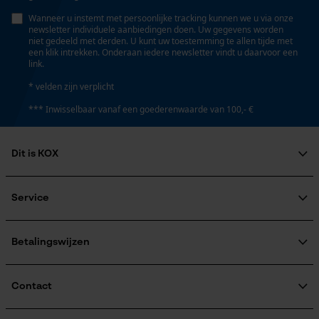
Wanneer u instemt met persoonlijke tracking kunnen we u via onze
newsletter individuele aanbiedingen doen. Uw gegevens worden
niet gedeeld met derden. U kunt uw toestemming te allen tijde met
een klik intrekken. Onderaan iedere newsletter vindt u daarvoor een
link.
* velden zijn verplicht
*** Inwisselbaar vanaf een goederenwaarde van 100,- €
Dit is KOX
Over ons
Maatschappelijke betrokkenheid
Service
raadgever
Veel gestelde vragen
KOX Harvester
KOX catalogus
Aanmelding nieuwsbrief
Betalingswijzen
Retourneren
Terugroepen product
Verzendkosteninformatie
Contact
Contactformulier