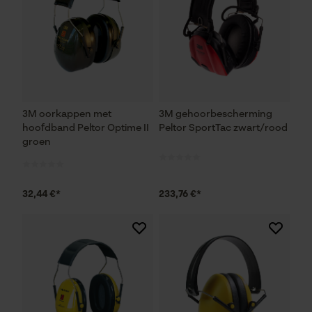
3M oorkappen met
3M gehoorbescherming
hoofdband Peltor Optime II
Peltor SportTac zwart/rood
groen
32,44 €*
233,76 €*