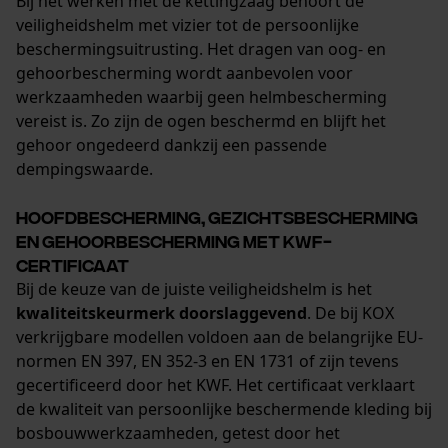
Bij het werken met de kettingzaag behoort de
veiligheidshelm met vizier tot de persoonlijke
Statistische Cookies
beschermingsuitrusting. Het dragen van oog- en
gehoorbescherming wordt aanbevolen voor
werkzaamheden waarbij geen helmbescherming
vereist is. Zo zijn de ogen beschermd en blijft het
gehoor ongedeerd dankzij een passende
Econda Analytics
dempingswaarde.
Mouseflow Web Analytics Tool
Fact-Finder Tracking
Hoofdbescherming, gezichtsbescherming
en gehoorbescherming met KWF-
certificaat
Bij de keuze van de juiste veiligheidshelm is het
Prestatie en functionele
kwaliteitskeurmerk doorslaggevend
. De bij KOX
Cookies
verkrijgbare modellen voldoen aan de belangrijke EU-
normen EN 397, EN 352-3 en EN 1731 of zijn tevens
gecertificeerd door het KWF. Het certificaat verklaart
Loop54 Personalization
de kwaliteit van persoonlijke beschermende kleding bij
bosbouwwerkzaamheden, getest door het
Gepersonaliseerde homepage