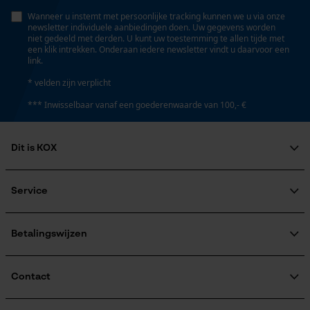
Wanneer u instemt met persoonlijke tracking kunnen we u via onze
Statistische Cookies
newsletter individuele aanbiedingen doen. Uw gegevens worden
niet gedeeld met derden. U kunt uw toestemming te allen tijde met
een klik intrekken. Onderaan iedere newsletter vindt u daarvoor een
link.
* velden zijn verplicht
Econda Analytics
*** Inwisselbaar vanaf een goederenwaarde van 100,- €
Mouseflow Web Analytics Tool
Fact-Finder Tracking
Dit is KOX
Over ons
Maatschappelijke betrokkenheid
Service
Prestatie en functionele
raadgever
Veel gestelde vragen
Cookies
KOX Harvester
KOX catalogus
Aanmelding nieuwsbrief
Betalingswijzen
Retourneren
Terugroepen product
Verzendkosteninformatie
Contact
Loop54 Personalization
Gepersonaliseerde homepage
Contactformulier