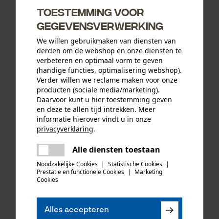
neonrood
Toestemming voor
gegevensverwerking
We willen gebruikmaken van diensten van
288,77 €*
298,94 €*
derden om de webshop en onze diensten te
verbeteren en optimaal vorm te geven
ACTIE
ACTIE
(handige functies, optimalisering webshop).
Verder willen we reclame maken voor onze
producten (sociale media/marketing).
Daarvoor kunt u hier toestemming geven
en deze te allen tijd intrekken. Meer
informatie hierover vindt u in onze
privacyverklaring
.
delen
Alle diensten toestaan
Er is een fout opgetreden. Gelieve
delen
het opnieuw te proberen.
Noodzakelijke Cookies
|
Statistische Cookies
|
Prestatie en functionele Cookies
|
Marketing
PSS snijbeschermingsbroek
PSS snijbeschermingsbroek
mail
Cookies
X-treme Light
X-treme Breeze neon
rood/groen
Alles accepteren