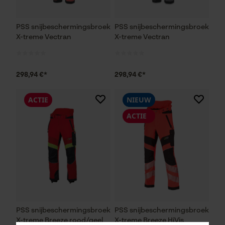
PSS snijbeschermingsbroek
PSS snijbeschermingsbroek
X-treme Vectran
X-treme Vectran
298,94 €*
298,94 €*
ACTIE
NIEUW
ACTIE
PSS snijbeschermingsbroek
PSS snijbeschermingsbroek
X-treme Breeze rood/geel
X-treme Breeze HiVis