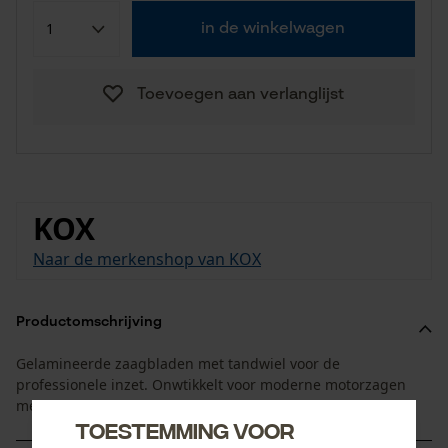
in de winkelwagen
Toevoegen aan verlanglijst
KOX
Naar de merkenshop van KOX
Productomschrijving
Gelamineerde zaagbladen met tandwiel voor de
professionele inzet. Onwtikkelt voor moderne motorzagen
met hoge kettingsnelheid
Toestemming voor