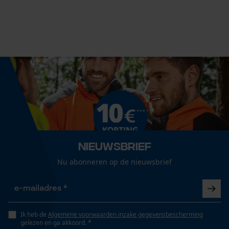
1 x zaagblad
Volume
112.5 cm³
Econda Analytics
Mouseflow Web Analytics Tool
Fact-Finder Tracking
Grootte & afmetingen
Railslengte
50 cm
Prestatie en functionele
Cookies
Nieuwsbrief
Nu abonneren op de nieuwsbrief
Technische specificaties
Loop54 Personalization
Automatische kettingsmering
Nee
Gepersonaliseerde homepage
Ik heb de
Algemene voorwaarden inzake gegevensbescherming
Opgeslagen winkelwagen
gelezen en ga akkoord. *