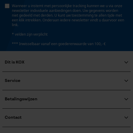
Persoonlijke begroeting
Eigenschap
Wanneer u instemt met persoonlijke tracking kunnen we u via onze
lange levensduur, licht, robuust
newsletter individuele aanbiedingen doen. Uw gegevens worden
Geo-IP en gebruikersdetectie
niet gedeeld met derden. U kunt uw toestemming te allen tijde met
een klik intrekken. Onderaan iedere newsletter vindt u daarvoor een
YouTube-video's
link.
Google Maps
Versnipperfunctie
* velden zijn verplicht
Nee
*** Inwisselbaar vanaf een goederenwaarde van 100,- €
Marketing Cookies
Fasewisselaar
Dit is KOX
Nee
Over ons
Maatschappelijke betrokkenheid
Service
Google Global Site Tag
raadgever
Schuine snede
Microsoft Advertising Universal
Veel gestelde vragen
KOX Harvester
Nee
Event Tracking
KOX catalogus
Aanmelding nieuwsbrief
Betalingswijzen
Retourneren
Survicate
Terugroepen product
Deling
Verzendkosteninformatie
Contact
3/8"
Contactformulier