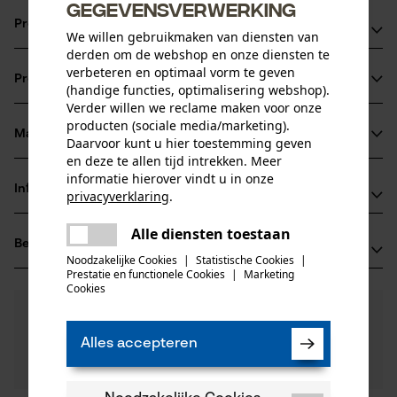
gegevensverwerking
Productvoordelen
We willen gebruikmaken van diensten van
derden om de webshop en onze diensten te
minder gewicht ten opzichte van geheel stalen bladen
verbeteren en optimaal vorm te geven
Productinformatie
hoge stabiliteit door siliciumstaal legering
(handige functies, optimalisering webshop).
Verder willen we reclame maken voor onze
Voor een hoger zaagermogen en een langere levensduur
producten (sociale media/marketing).
van blad en ketting door een blokkade die het smeersel,
Materiaal & onderhoud
Daarvoor kunt u hier toestemming geven
Productdetails
laat daar waar het nodig is
en deze te allen tijd intrekken. Meer
informatie hierover vindt u in onze
Activiteitstype
Informatie van de fabrikant
privacyverklaring
.
Materiaal
zagen
delen
Oregon Tool GmbH
Alle diensten toestaan
Er is een fout opgetreden. Gelieve
Hoofdmateriaal
Beoordelingen
(0)
Lise-Meitner-Str. 4
delen
het opnieuw te proberen.
staal
Noodzakelijke Cookies
|
Statistische Cookies
|
Leeftijdsgroep
70736 Fellbach, Duitsland
Prestatie en functionele Cookies
|
Marketing
mail
volwassen
Cookies
E-mail: info@kox.eu
0
Nog vragen?
(0)
Website: www.kox.eu
Product aanbevelen
Oppervlaktecoating
Onze experts staan graag voor u klaar!
Tel.: + 49 711 300 33 200
gelakt oppervlak
Alles accepteren
Een vraag
Aantal delen
Filteren op aantal sterren
stellen
1 st.
Als u vragen of problemen hebt met het product of