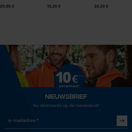
Statistische Cookies
20,85 €
15,25 €
26,33 €
Volume
21.89 in³
Econda Analytics
Mouseflow Web Analytics Tool
Grootte & afmetingen
Fact-Finder Tracking
Railslengte
35 cm
Prestatie en functionele
Cookies
Technische specificaties
Nieuwsbrief
Automatische kettingsmering
Nu abonneren op de nieuwsbrief
Nee
Loop54 Personalization
Gepersonaliseerde homepage
Eigenschap
Opgeslagen winkelwagen