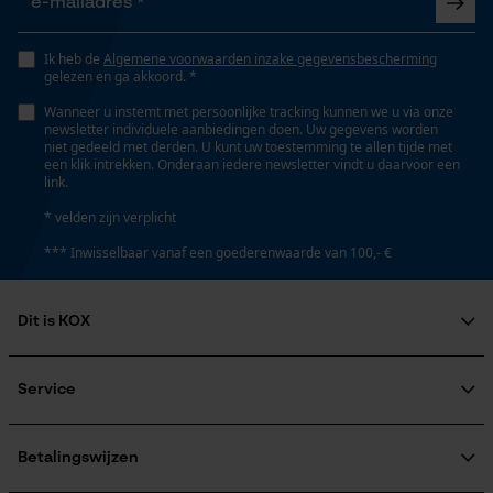
Opgeslagen winkelwagen
Eigenschap
Persoonlijke begroeting
Ik heb de
Algemene voorwaarden inzake gegevensbescherming
lager risico op terugslag, lange levensduur, robuust,
gelezen en ga akkoord. *
Geo-IP en gebruikersdetectie
hoge snijprestaties, hoge stabiliteit
Wanneer u instemt met persoonlijke tracking kunnen we u via onze
YouTube-video's
newsletter individuele aanbiedingen doen. Uw gegevens worden
niet gedeeld met derden. U kunt uw toestemming te allen tijde met
Google Maps
een klik intrekken. Onderaan iedere newsletter vindt u daarvoor een
Versnipperfunctie
link.
Nee
* velden zijn verplicht
Marketing Cookies
*** Inwisselbaar vanaf een goederenwaarde van 100,- €
Fasewisselaar
Nee
Dit is KOX
Google Global Site Tag
Over ons
Microsoft Advertising Universal
Schuine snede
Maatschappelijke betrokkenheid
Service
Event Tracking
Nee
raadgever
Survicate
Veel gestelde vragen
KOX Harvester
KOX catalogus
Aanmelding nieuwsbrief
Betalingswijzen
Deling
Retourneren