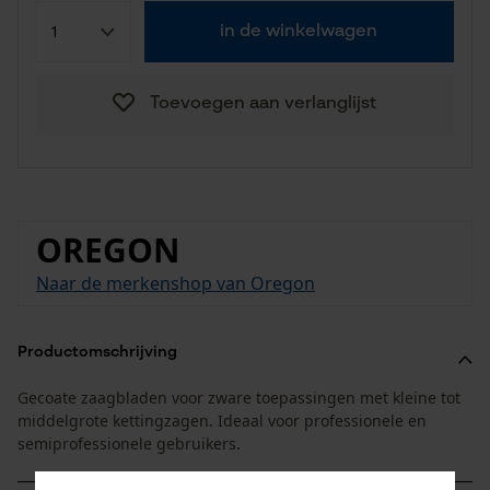
in de winkelwagen
Toevoegen aan verlanglijst
OREGON
Naar de merkenshop van Oregon
Productomschrijving
Gecoate zaagbladen voor zware toepassingen met kleine tot
middelgrote kettingzagen. Ideaal voor professionele en
semiprofessionele gebruikers.