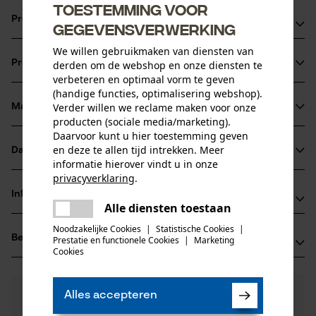
Toestemming voor
Productvoordelen
gegevensverwerking
We willen gebruikmaken van diensten van
Combineert hoge stabiliteit en gering gewicht door
Productinformatie
derden om de webshop en onze diensten te
siliciumstaal legering
verbeteren en optimaal vorm te geven
Voor een hoger zaagermogen en een langere levensduur
(handige functies, optimalisering webshop).
van blad en ketting door een blokkade die het smeersel,
Verder willen we reclame maken voor onze
Materiaal & onderhoud
Productdetails
producten (sociale media/marketing).
laat daar waar het nodig is
Daarvoor kunt u hier toestemming geven
Ideaal voor landschapsverzorging, onderhoud van
Activiteitstype
en deze te allen tijd intrekken. Meer
Datasheets
Materiaal
zagen
terreinen, boomkwekerijen, landbouwbedrijven,
informatie hierover vindt u in onze
privacyverklaring
.
Gegevensblad fabrikant (PDF)
brandhout, bouw/sloop, openbare werken en de
Hoofdmateriaal
delen
Informatie van de fabrikant
brandweer
staal
Alle diensten toestaan
Er is een fout opgetreden. Gelieve
Leeftijdsgroep
delen
Fabrikant
het opnieuw te proberen.
volwassen
Noodzakelijke Cookies
|
Statistische Cookies
|
Beoordelingen
(0)
Oregon Tool, Inc.
Prestatie en functionele Cookies
|
Marketing
mail
Cookies
Oppervlaktecoating
4909 SE International Way
gelakt oppervlak
97222 Portland, Verenigde Staten van Amerika
Aantal delen
E-mail: info@kox.eu
0
Nog vragen?
(0)
1 st.
Product aanbevelen
Alles accepteren
Onze experts staan graag voor u klaar!
Website: -