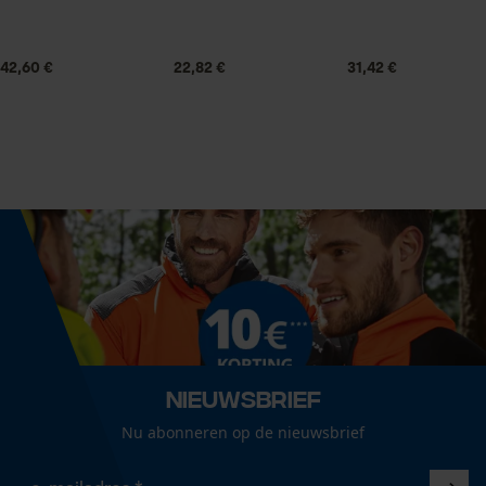
Leveringsomvang
Statistische Cookies
1 x zaagblad
42,60 €
22,82 €
31,42 €
Volume
272.03 in³
Econda Analytics
Mouseflow Web Analytics Tool
Fact-Finder Tracking
Grootte & afmetingen
Railslengte
38 cm
Prestatie en functionele
Cookies
Technische specificaties
Nieuwsbrief
Loop54 Personalization
Automatische kettingsmering
Nu abonneren op de nieuwsbrief
Nee
Gepersonaliseerde homepage