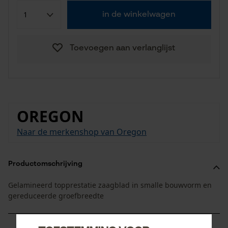
in de winkelwagen
Toevoegen aan verlanglijst
OREGON
Naar de merkenshop van Oregon
Productomschrijving
Gelamineerd topprestatie zaagblad in smalle bouwvorm en
gereduceerde groefbreedte