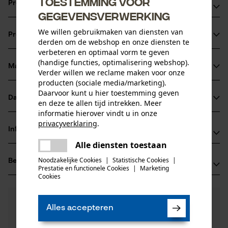
Toestemming voor
Productvoordelen
gegevensverwerking
In combinatie met de passende Micro-Lite-zaagkettingen
We willen gebruikmaken van diensten van
Productinformatie
ontstaat een hogere zaagprestatie in vergelijking tot
derden om de webshop en onze diensten te
verbeteren en optimaal vorm te geven
standaard zaaggereedschap
(handige functies, optimalisering webshop).
Voor een hoger zaagermogen en een langere levensduur
Materiaal & onderhoud
Verder willen we reclame maken voor onze
Productdetails
van blad en ketting door een blokkade die het smeersel,
producten (sociale media/marketing).
Daarvoor kunt u hier toestemming geven
laat daar waar het nodig is
Activiteitstype
Datasheets
en deze te allen tijd intrekken. Meer
Materiaal
zagen
smallere zaagsnede
informatie hierover vindt u in onze
Gegevensblad fabrikant (PDF)
privacyverklaring
.
Hoofdmateriaal
Informatie van de fabrikant
delen
staal
Leeftijdsgroep
Alle diensten toestaan
Er is een fout opgetreden. Gelieve
Fabrikant
volwassen
delen
het opnieuw te proberen.
Noodzakelijke Cookies
|
Statistische Cookies
|
Beoordelingen
(0)
Oregon Tool, Inc.
Prestatie en functionele Cookies
|
Marketing
mail
Oppervlaktecoating
4909 SE International Way
Cookies
gelakt oppervlak
97222 Portland, Verenigde Staten van Amerika
Aantal delen
E-mail: info@kox.eu
0
Nog vragen?
(0)
1 st.
Product aanbevelen
Alles accepteren
Onze experts staan graag voor u klaar!
Website: -
Een vraag
Tel.: + 32 1030 11 11