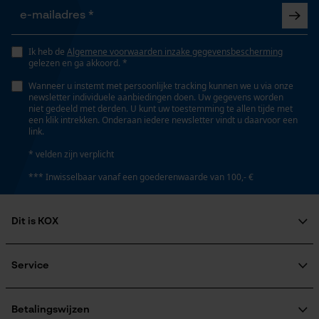
lange levensduur, hoge snijprestaties, hoge stabiliteit
Persoonlijke begroeting
Geo-IP en gebruikersdetectie
Ik heb de
Algemene voorwaarden inzake gegevensbescherming
Versnipperfunctie
gelezen en ga akkoord. *
YouTube-video's
Nee
Wanneer u instemt met persoonlijke tracking kunnen we u via onze
Google Maps
newsletter individuele aanbiedingen doen. Uw gegevens worden
niet gedeeld met derden. U kunt uw toestemming te allen tijde met
een klik intrekken. Onderaan iedere newsletter vindt u daarvoor een
Fasewisselaar
link.
Nee
Marketing Cookies
* velden zijn verplicht
*** Inwisselbaar vanaf een goederenwaarde van 100,- €
Schuine snede
Nee
Google Global Site Tag
Dit is KOX
Microsoft Advertising Universal
Event Tracking
Over ons
Deling
Maatschappelijke betrokkenheid
Service
Survicate
3/8" mini
raadgever
Veel gestelde vragen
KOX Harvester
KOX catalogus
Aanmelding nieuwsbrief
Betalingswijzen