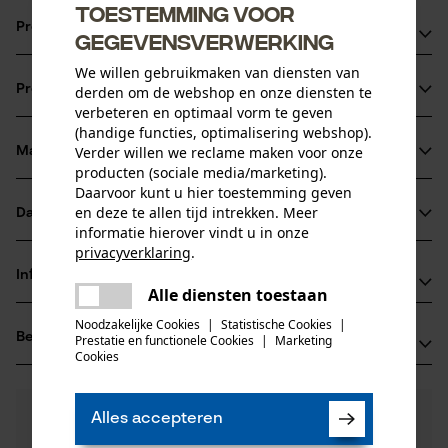
Toestemming voor
Productvoordelen
gegevensverwerking
We willen gebruikmaken van diensten van
voor alle snijvoorwaarden geschikt
Productinformatie
derden om de webshop en onze diensten te
Het scheve oliegaatje vermindert de verstopping van de
verbeteren en optimaal vorm te geven
olietoevoer, waardoor de smering van het blad en de
(handige functies, optimalisering webshop).
ketting beter verloopt
Verder willen we reclame maken voor onze
Materiaal & onderhoud
Productdetails
producten (sociale media/marketing).
Bij een versleten of defect neuswiel kan het bladhoofd
Daarvoor kunt u hier toestemming geven
verwisselt worden
Activiteitstype
en deze te allen tijd intrekken. Meer
Datasheets
Materiaal
zagen
informatie hierover vindt u in onze
privacyverklaring
.
Gegevensblad fabrikant (PDF)
Hoofdmateriaal
delen
Informatie van de fabrikant
staal
Alle diensten toestaan
Er is een fout opgetreden. Gelieve
Leeftijdsgroep
delen
Fabrikant
het opnieuw te proberen.
volwassen
Noodzakelijke Cookies
|
Statistische Cookies
|
Beoordelingen
(0)
Oregon Tool, Inc.
Prestatie en functionele Cookies
|
Marketing
mail
Cookies
Oppervlaktecoating
4909 SE International Way
gelakt oppervlak
97222 Portland, Verenigde Staten van Amerika
Aantal delen
E-mail: info@kox.eu
0
Nog vragen?
(0)
1 st.
Product aanbevelen
Alles accepteren
Onze experts staan graag voor u klaar!
Website: -