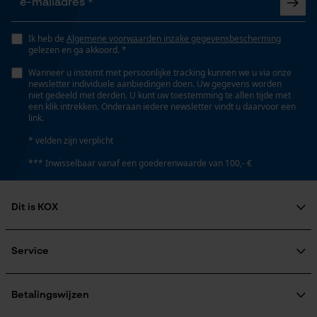
Opgeslagen winkelwagen
Persoonlijke begroeting
Ik heb de
Algemene voorwaarden inzake gegevensbescherming
Eigenschap
gelezen en ga akkoord. *
innovatief, onderhoudsvrij, licht, robuust
Geo-IP en gebruikersdetectie
Wanneer u instemt met persoonlijke tracking kunnen we u via onze
YouTube-video's
newsletter individuele aanbiedingen doen. Uw gegevens worden
niet gedeeld met derden. U kunt uw toestemming te allen tijde met
Google Maps
een klik intrekken. Onderaan iedere newsletter vindt u daarvoor een
Versnipperfunctie
link.
Nee
* velden zijn verplicht
Marketing Cookies
*** Inwisselbaar vanaf een goederenwaarde van 100,- €
Fasewisselaar
Nee
Dit is KOX
Google Global Site Tag
Over ons
Schuine snede
Microsoft Advertising Universal
Maatschappelijke betrokkenheid
Service
Nee
Event Tracking
raadgever
Veel gestelde vragen
KOX Harvester
Survicate
KOX catalogus
Aanmelding nieuwsbrief
Betalingswijzen
Deling
Retourneren