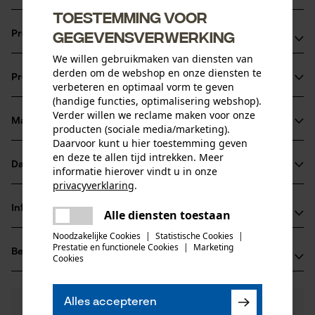
Toestemming voor
gegevensverwerking
Productvoordelen
We willen gebruikmaken van diensten van
Lichter in vergelijking met volledig stalen kettingbladen
derden om de webshop en onze diensten te
Productinformatie
Optimale oliestroom dankzij LubriTech™ smeersysteem
verbeteren en optimaal vorm te geven
(handige functies, optimalisering webshop).
Innovatief neusstuk met onderhoudsvrij lager
Verder willen we reclame maken voor onze
Materiaal & onderhoud
producten (sociale media/marketing).
Productdetails
Daarvoor kunt u hier toestemming geven
en deze te allen tijd intrekken. Meer
Activiteitstype
Datasheets
informatie hierover vindt u in onze
Materiaal
zagen
privacyverklaring
.
Gegevensblad fabrikant (PDF)
delen
Hoofdmateriaal
Informatie van de fabrikant
Alle diensten toestaan
Er is een fout opgetreden. Gelieve
staal
Leeftijdsgroep
delen
het opnieuw te proberen.
Noodzakelijke Cookies
|
Statistische Cookies
|
Fabrikant
volwassen
Prestatie en functionele Cookies
|
Marketing
Beoordelingen
mail
(0)
Oregon Tool, Inc.
Cookies
Oppervlaktecoating
4909 SE International Way
gelakt oppervlak
97222 Portland, Verenigde Staten van Amerika
Aantal delen
Alles accepteren
E-mail: info@kox.eu
0
Nog vragen?
(0)
1 st.
Product aanbevelen