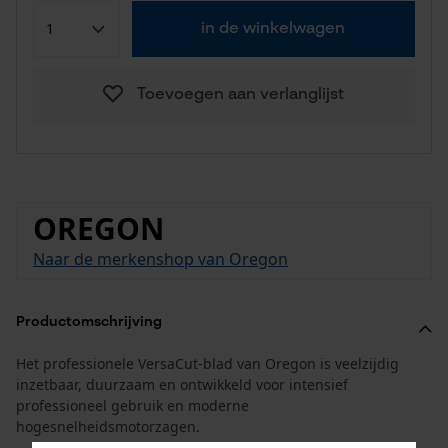
in de winkelwagen
Toevoegen aan verlanglijst
OREGON
Naar de merkenshop van Oregon
Productomschrijving
Het professionele VersaCut-blad van Oregon is veelzijdig
inzetbaar, duurzaam en ontwikkeld voor intensief
professioneel gebruik en moderne
hogesnelheidsmotorzagen.