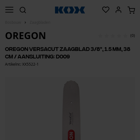
Bosbouw
Zaagbladen
OREGON
(0)
Oregon VersaCut zaagblad 3/8", 1.5 mm, 38
cm / aansluiting: D009
Artikelnr.: XX5522-1