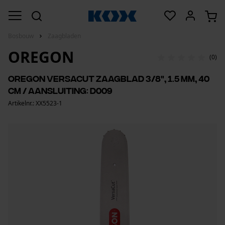
Bosbouw
Zaagbladen
OREGON
(0)
Oregon VersaCut zaagblad 3/8", 1.5 mm, 40
cm / aansluiting: D009
Artikelnr.: XX5523-1