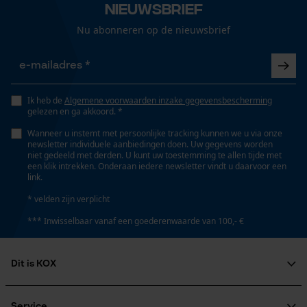
Nieuwsbrief
Gepersonaliseerde homepage
Automatische kettingsmering
Nu abonneren op de nieuwsbrief
Nee
Opgeslagen winkelwagen
Persoonlijke begroeting
Geo-IP en gebruikersdetectie
Eigenschap
Ik heb de
Algemene voorwaarden inzake gegevensbescherming
efficiënt, innovatief, onderhoudsvrij, stabiel, licht
YouTube-video's
gelezen en ga akkoord. *
Google Maps
Wanneer u instemt met persoonlijke tracking kunnen we u via onze
newsletter individuele aanbiedingen doen. Uw gegevens worden
Versnipperfunctie
niet gedeeld met derden. U kunt uw toestemming te allen tijde met
Nee
een klik intrekken. Onderaan iedere newsletter vindt u daarvoor een
link.
Marketing Cookies
* velden zijn verplicht
Fasewisselaar
*** Inwisselbaar vanaf een goederenwaarde van 100,- €
Nee
Google Global Site Tag
Dit is KOX
Microsoft Advertising Universal
Schuine snede
Event Tracking
Over ons
Nee
Survicate
Maatschappelijke betrokkenheid
Service