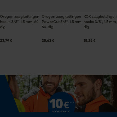
Seizoen
Product geschikt voor het hele jaar
Oregon zaagkettingen
Oregon zaagkettingen
KOX zaagkettingen
Statistische Cookies
haaks 3/8", 1.5 mm, 60-
PowerCut 3/8", 1.5 mm,
haaks 3/8", 1.5 mm,
Leveringsomvang
dlg.
60-dlg.
dlg.
1 x zaagblad
23,79 €
25,63 €
15,25 €
Volume
Econda Analytics
64.12 in³
Mouseflow Web Analytics Tool
Fact-Finder Tracking
Grootte & afmetingen
Railslengte
Prestatie en functionele
40 cm
Cookies
Technische specificaties
Loop54 Personalization