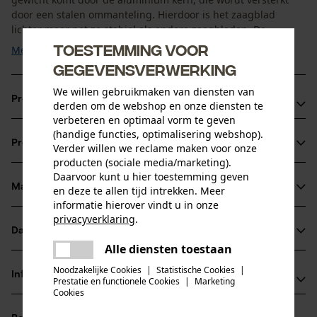
door een stalen ommanteling. Hierdoor is het zaagblad
lichter maar net zo stabiel als andere zaagbladen. De ...
Toestemming voor
Meer tonen
gegevensverwerking
We willen gebruikmaken van diensten van
Productvoordelen
derden om de webshop en onze diensten te
verbeteren en optimaal vorm te geven
Lichter in vergelijking met volledig stalen kettingbladen
(handige functies, optimalisering webshop).
Productinformatie
Verder willen we reclame maken voor onze
Optimale oliestroom dankzij LubriTech™ smeersysteem
producten (sociale media/marketing).
Innovatief neusstuk met onderhoudsvrij lager
Daarvoor kunt u hier toestemming geven
Materiaal & onderhoud
en deze te allen tijd intrekken. Meer
Productdetails
informatie hierover vindt u in onze
privacyverklaring
.
Activiteitstype
Datasheets
delen
Materiaal
zagen
Alle diensten toestaan
Er is een fout opgetreden. Gelieve
Gegevensblad fabrikant (PDF)
delen
het opnieuw te proberen.
Noodzakelijke Cookies
|
Statistische Cookies
|
Hoofdmateriaal
Informatie van de fabrikant
Prestatie en functionele Cookies
|
Marketing
staal
mail
Cookies
Leeftijdsgroep
Fabrikant
volwassen