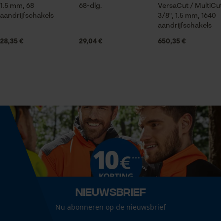
Leveringsomvang
1.5 mm, 68
68-dlg.
VersaCut / MultiCu
1 x zaagblad
Statistische Cookies
aandrijfschakels
3/8", 1.5 mm, 1640
aandrijfschakels
28,35 €
29,04 €
650,35 €
Volume
414.21 in³
Econda Analytics
Mouseflow Web Analytics Tool
Grootte & afmetingen
Fact-Finder Tracking
Railslengte
45 cm
Prestatie en functionele
Cookies
Technische specificaties
Nieuwsbrief
Automatische kettingsmering
Loop54 Personalization
Nee
Nu abonneren op de nieuwsbrief
Gepersonaliseerde homepage