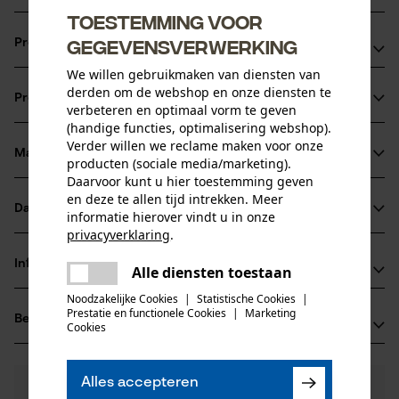
Toestemming voor
gegevensverwerking
Productvoordelen
We willen gebruikmaken van diensten van
Lichter in vergelijking met volledig stalen kettingbladen
derden om de webshop en onze diensten te
Productinformatie
Optimale oliestroom dankzij LubriTech™ smeersysteem
verbeteren en optimaal vorm te geven
(handige functies, optimalisering webshop).
Innovatief neusstuk met onderhoudsvrij lager
Verder willen we reclame maken voor onze
Materiaal & onderhoud
producten (sociale media/marketing).
Productdetails
Daarvoor kunt u hier toestemming geven
en deze te allen tijd intrekken. Meer
Activiteitstype
Datasheets
informatie hierover vindt u in onze
Materiaal
zagen
privacyverklaring
.
Gegevensblad fabrikant (PDF)
delen
Hoofdmateriaal
Informatie van de fabrikant
Alle diensten toestaan
Er is een fout opgetreden. Gelieve
staal
Leeftijdsgroep
delen
het opnieuw te proberen.
Noodzakelijke Cookies
|
Statistische Cookies
|
Fabrikant
volwassen
Prestatie en functionele Cookies
|
Marketing
Beoordelingen
mail
(0)
Oregon Tool, Inc.
Cookies
Oppervlaktecoating
4909 SE International Way
gelakt oppervlak
97222 Portland, Verenigde Staten van Amerika
Aantal delen
Alles accepteren
E-mail: info@kox.eu
0
Nog vragen?
(0)
1 st.
Product aanbevelen