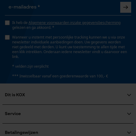
Opgeslagen winkelwagen
Eigenschap
Persoonlijke begroeting
innovatief, onderhoudsvrij, licht, robuust
Ik heb de
Algemene voorwaarden inzake gegevensbescherming
Geo-IP en gebruikersdetectie
gelezen en ga akkoord. *
YouTube-video's
Wanneer u instemt met persoonlijke tracking kunnen we u via onze
Versnipperfunctie
newsletter individuele aanbiedingen doen. Uw gegevens worden
Google Maps
Nee
niet gedeeld met derden. U kunt uw toestemming te allen tijde met
een klik intrekken. Onderaan iedere newsletter vindt u daarvoor een
link.
* velden zijn verplicht
Fasewisselaar
Marketing Cookies
Nee
*** Inwisselbaar vanaf een goederenwaarde van 100,- €
Schuine snede
Dit is KOX
Google Global Site Tag
Nee
Microsoft Advertising Universal
Over ons
Event Tracking
Maatschappelijke betrokkenheid
Service
raadgever
Survicate
Deling
Veel gestelde vragen
KOX Harvester
3/8"
KOX catalogus
Aanmelding nieuwsbrief
Betalingswijzen