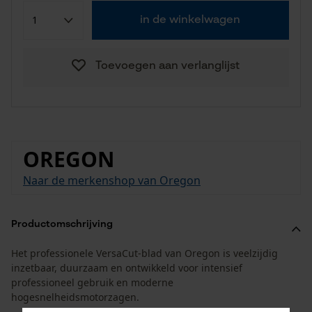
in de winkelwagen
Toevoegen aan verlanglijst
OREGON
Naar de merkenshop van Oregon
Productomschrijving
Het professionele VersaCut-blad van Oregon is veelzijdig
inzetbaar, duurzaam en ontwikkeld voor intensief
professioneel gebruik en moderne
hogesnelheidsmotorzagen.