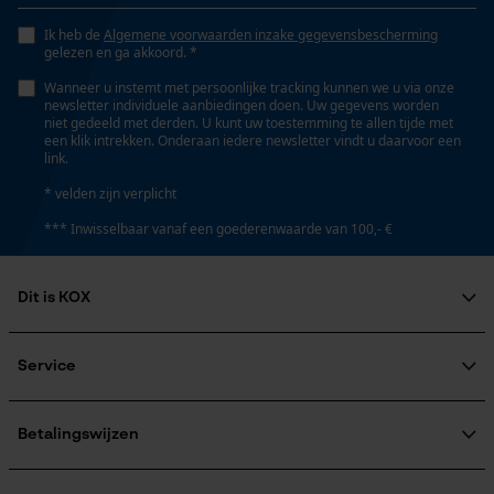
Persoonlijke begroeting
Ik heb de
Algemene voorwaarden inzake gegevensbescherming
Geo-IP en gebruikersdetectie
Schuine snede
gelezen en ga akkoord. *
Nee
YouTube-video's
Wanneer u instemt met persoonlijke tracking kunnen we u via onze
newsletter individuele aanbiedingen doen. Uw gegevens worden
Google Maps
niet gedeeld met derden. U kunt uw toestemming te allen tijde met
een klik intrekken. Onderaan iedere newsletter vindt u daarvoor een
Gereedschapsloze kettingspanning
link.
Nee
* velden zijn verplicht
Marketing Cookies
*** Inwisselbaar vanaf een goederenwaarde van 100,- €
Gereedschapsloze kettingwissel
Nee
Dit is KOX
Google Global Site Tag
Microsoft Advertising Universal
Over ons
Treksterkte
Event Tracking
Maatschappelijke betrokkenheid
Service
6000 daN
raadgever
Survicate
Veel gestelde vragen
KOX Harvester
KOX catalogus
Aanmelding nieuwsbrief
Betalingswijzen
Retourneren
Energie & vermogen
Terugroepen product