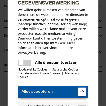
gegevensverwerking
Productinformatie
We willen gebruikmaken van diensten van
derden om de webshop en onze diensten te
verbeteren en optimaal vorm te geven
Materiaal & onderhoud
(handige functies, optimalisering webshop).
Productdetails
Verder willen we reclame maken voor onze
producten (sociale media/marketing).
Activiteitstype
Datasheets
Daarvoor kunt u hier toestemming geven
Materiaal
vastzetten, vervoeren
en deze te allen tijd intrekken. Meer
Productveiligheidsblad (PDF)
informatie hierover vindt u in onze
Hoofdmateriaal
Informatie van de fabrikant
privacyverklaring
.
staal
Leeftijdsgroep
delen
Oregon Tool GmbH
volwassen
Alle diensten toestaan
Er is een fout opgetreden. Gelieve
Beoordelingen
(0)
Lise-Meitner-Str. 4
delen
het opnieuw te proberen.
Noodzakelijke Cookies
|
Statistische Cookies
|
Materiaaldikte
70736 Fellbach, Duitsland
Prestatie en functionele Cookies
|
Marketing
mail
8.0 mm
Cookies
E-mail: info@kox.eu
Aantal delen
0
Nog vragen?
(0)
1 st.
Website: www.kox.eu
Product aanbevelen
Onze experts staan graag voor u klaar!
Tel.: + 49 711 300 33 200
Alles accepteren
Een vraag
Materiaal samenstelling
Filteren op aantal sterren
stellen
Staal
Artikelgewicht
Als u vragen of problemen hebt met het product of
620.0 g