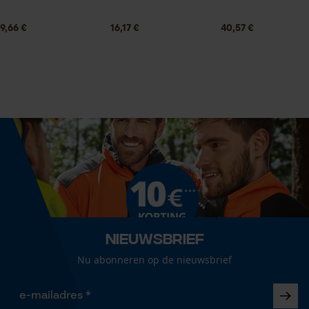
Grootte & afmetingen
9,66 €
16,17 €
40,57 €
Diameter touw
8 mm
Econda Analytics
Mouseflow Web Analytics Tool
Fact-Finder Tracking
Technische specificaties
Automatische kettingsmering
Nee
Prestatie en functionele
Cookies
Versnipperfunctie
Nee
Nieuwsbrief
Loop54 Personalization
Nu abonneren op de nieuwsbrief
Gepersonaliseerde homepage
Fasewisselaar
Nee
Opgeslagen winkelwagen