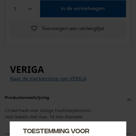
in de winkelwagen
Toevoegen aan verlanglijst
VERIGA
Naar de merkenshop van VERIGA
Productomschrijving
Chokerhaak voor lastige houtsleepklussen.
Voor kabels met max. 16 mm diameter
Toestemming voor