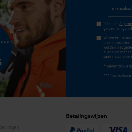
Geo-IP en gebruikersdetectie
YouTube-video's
Google Maps
Ik heb de
Algeme
gelezen en ga ak
Wanneer u instem
onze newsletter 
Marketing Cookies
worden niet gede
allen tijde met e
vindt u daarvoor 
* velden zijn verp
Google Global Site Tag
*** Inwisselbaar
Microsoft Advertising Universal Event
Tracking
Survicate
Betalingswijzen
lde vragen