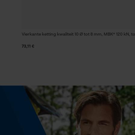
Gereedschapsloze kettingspanning
Nee
Vierkante ketting kwaliteit 10 Ø tot 8 mm, MBK* 120 kN, 
Treksterkte
6000 daN
73,11 €
Energie & vermogen
Accucapaciteitsaanduiding
Nee
Powerbankfunctie
Nee