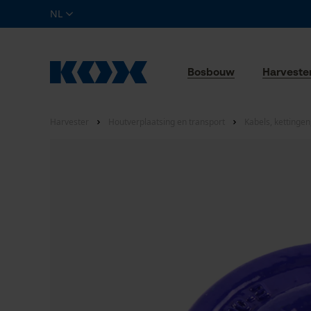
NL
Bosbouw
Harveste
Harvester
Houtverplaatsing en transport
Kabels, kettinge