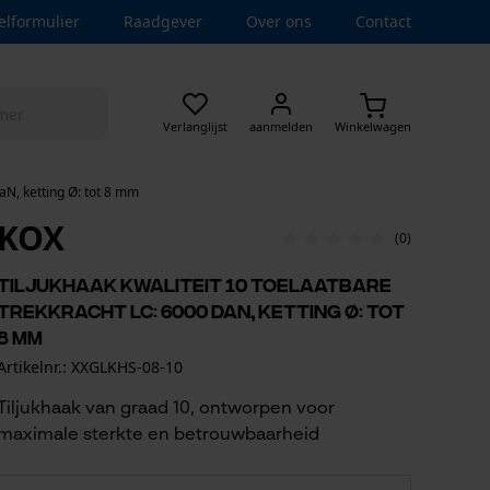
elformulier
Raadgever
Over ons
Contact
Verlanglijst
aanmelden
Winkelwagen
daN, ketting Ø: tot 8 mm
KOX
(0)
Tiljukhaak kwaliteit 10 toelaatbare
trekkracht LC: 6000 daN, ketting Ø: tot
8 mm
Artikelnr.: XXGLKHS-08-10
Tiljukhaak van graad 10, ontworpen voor
maximale sterkte en betrouwbaarheid