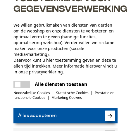
gegevensverwerking
We willen gebruikmaken van diensten van derden
om de webshop en onze diensten te verbeteren en
optimaal vorm te geven (handige functies,
optimalisering webshop). Verder willen we reclame
Leeftijdsgroep
maken voor onze producten (sociale
volwassen
media/marketing).
Daarvoor kunt u hier toestemming geven en deze te
allen tijd intrekken. Meer informatie hierover vindt u
Materiaal samenstelling
in onze
privacyverklaring
.
Staal
Artikelgewicht
delen
Er is een fout opgetreden. Gelieve het
393.0 g
Alle diensten toestaan
opnieuw te proberen.
mail
(0)
Noodzakelijke Cookies
|
Statistische Cookies
|
Prestatie en
functionele Cookies
|
Marketing Cookies
Kwaliteitsklasse
Güteklasse 10
Product aanbevelen
Alles accepteren