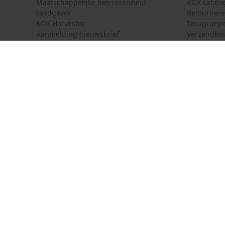
Maatschappelijke betrokkenheid
KOX catalo
raadgever
Retourner
KOX Harvester
Terugroepe
Aanmelding nieuwsbrief
Verzendkos
KOX internationaal
Contact
Deutschland
France
Contactfor
Österreich
Schweiz
Bestelform
Suisse
Belgique
Nieuwsbrie
België
Contract 