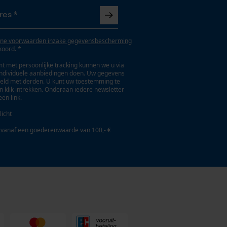
ne voorwaarden inzake gegevensbescherming
koord. *
t met persoonlijke tracking kunnen we u via
individuele aanbiedingen doen. Uw gegevens
eld met derden. U kunt uw toestemming te
en klik intrekken. Onderaan iedere newsletter
een link.
licht
 vanaf een goederenwaarde van 100,- €