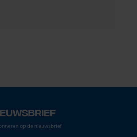
Veriga ver
16,17 €
ieuwsbrief
onneren op de nieuwsbrief