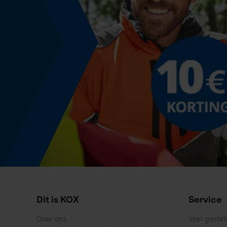
Kleurencombinatie
Kleur
blauw
Productetikettering
EAN
3838723277419
Dit is KOX
Service
Over ons
Veel geste