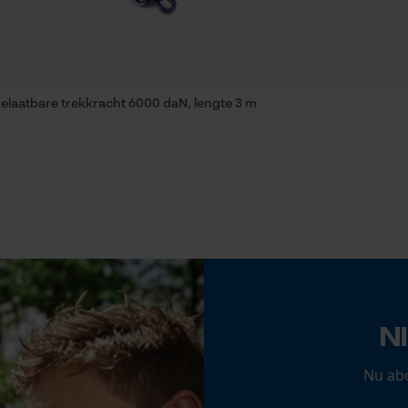
Gereedschapsloze kettingwissel
Nee
Econda Analytics
toelaatbare trekkracht 6000 daN, lengte 3 m
Mouseflow Web Analytics Tool
Fact-Finder Tracking
Prestatie en functionele Cookies
Accu/batterij inbegrepen
Oplaadbare batterij/batterijen niet inbegrepen in
de levering
Loop54 Personalization
N
Gepersonaliseerde homepage
Opgeslagen winkelwagen
Nu ab
Persoonlijke begroeting