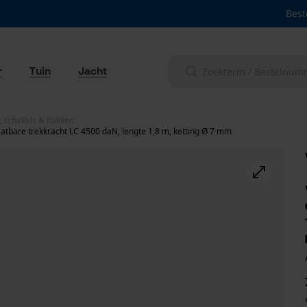
Best
r
Tuin
Jacht
n, schakels & hakken
laatbare trekkracht LC 4500 daN, lengte 1,8 m, ketting Ø 7 mm