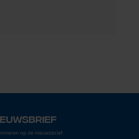
KOX zaagke
18,80 €
ieuwsbrief
onneren op de nieuwsbrief