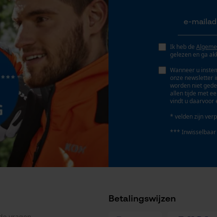
Geo-IP en gebruikersdetectie
YouTube-video's
Google Maps
Ik heb de
Algeme
gelezen en ga ak
Wanneer u instem
Marketing Cookies
onze newsletter 
worden niet gede
allen tijde met e
vindt u daarvoor 
* velden zijn verp
Google Global Site Tag
*** Inwisselbaar
Microsoft Advertising Universal Event
Tracking
Survicate
Artikelnummer fabrikant
34616
Betalingswijzen
lde vragen