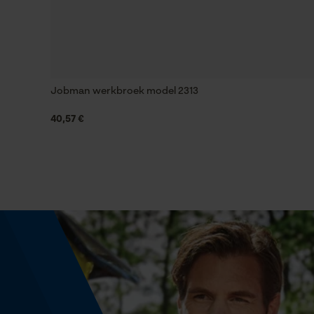
Versnipperfunctie
Nee
Jobman werkbroek model 2313
Schuine snede
Nee
40,57 €
Gereedschapsloze kettingwissel
Nee
Energie & vermogen
Accucapaciteitsaanduiding
Nee