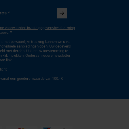
ne voorwaarden inzake gegevensbescherming
koord. *
t met persoonlijke tracking kunnen we u via
individuele aanbiedingen doen. Uw gegevens
eld met derden. U kunt uw toestemming te
en klik intrekken. Onderaan iedere newsletter
een link.
licht
 vanaf een goederenwaarde van 100,- €