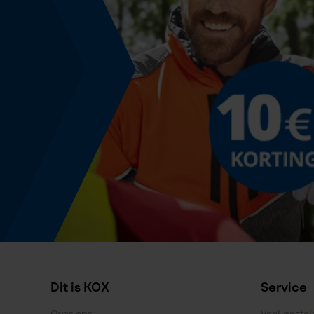
Powerbankfunctie
Nee
Kleurencombinatie
Kleur
blauw
Productetikettering
EAN
3838723346160
Dit is KOX
Service
Over ons
Veel geste