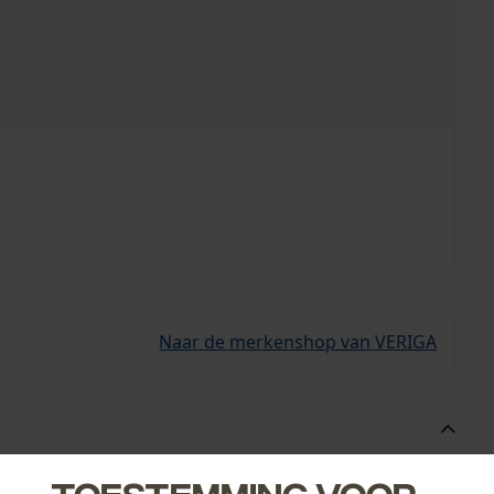
Naar de merkenshop van VERIGA
kabels tot 16 mm dik.
Toestemming voor