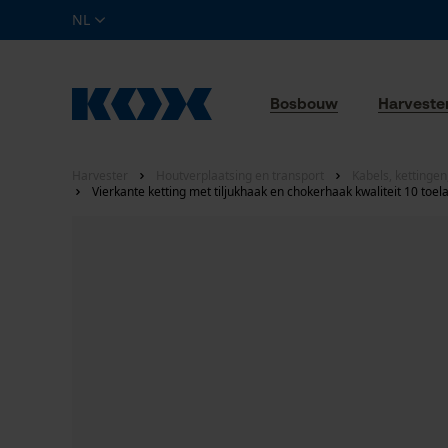
NL
Bosbouw
Harveste
Harvester
Houtverplaatsing en transport
Kabels, kettinge
Vierkante ketting met tiljukhaak en chokerhaak kwaliteit 10 toe