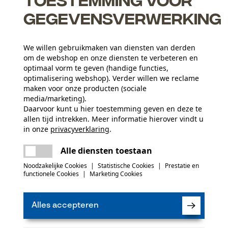
gegevensverwerking
We willen gebruikmaken van diensten van derden
om de webshop en onze diensten te verbeteren en
optimaal vorm te geven (handige functies,
optimalisering webshop). Verder willen we reclame
maken voor onze producten (sociale
Leeftijdsgroep
media/marketing).
volwassen
Daarvoor kunt u hier toestemming geven en deze te
allen tijd intrekken. Meer informatie hierover vindt u
Materiaaldikte
in onze
privacyverklaring
.
7.0 mm
Artikelgewicht
delen
Er is een fout opgetreden. Gelieve het
2980.0 g
Alle diensten toestaan
opnieuw te proberen.
mail
Noodzakelijke Cookies
|
Statistische Cookies
|
Prestatie en
(0)
functionele Cookies
|
Marketing Cookies
Kwaliteitsklasse
Güteklasse 10
Alles accepteren
Product aanbevelen