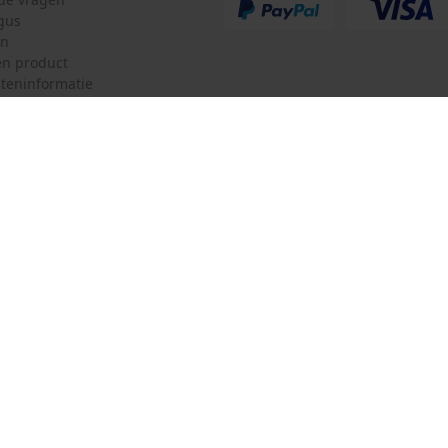
gus
en
n product
teninformatie
mulier
Oregon Tool GmbH
ulier
KOX – Partners voor de Bosbouw 
f
Adres hoofdkantoor:
Lise-Meitner-Str. 4
herroepen
70736 Fellbach
Duitsland
Geen winkel!
Retouradres:
Beim Erlenwäldchen 14/2
71522 Backnang
Duitsland