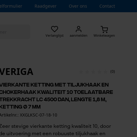
elformulier
Raadgever
Over ons
Contact
Verlanglijst
aanmelden
Winkelwagen
VERIGA
(0)
Vierkante ketting met tiljukhaak en
chokerhaak kwaliteit 10 toelaatbare
trekkracht LC 4500 daN, lengte 1,8 m,
ketting Ø 7 mm
Artikelnr.: XXGLKSC-07-18-10
Zeer stevige vierkante ketting kwaliteit 10, door
de uitvoering met een robuuste tiljukhaak en