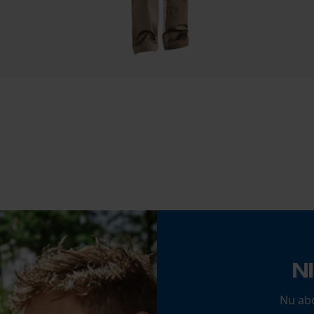
Fasewisselaar
Nee
Econda Analytics
Mouseflow Web Analytics Tool
Gereedschapsloze kettingspanning
Fact-Finder Tracking
Nee
Prestatie en functionele Cookies
Treksterkte
4500 daN
Loop54 Personalization
Gepersonaliseerde homepage
N
Accu/batterij inbegrepen
Opgeslagen winkelwagen
Oplaadbare batterij/batterijen niet inbegrepen in
Nu ab
Persoonlijke begroeting
de levering