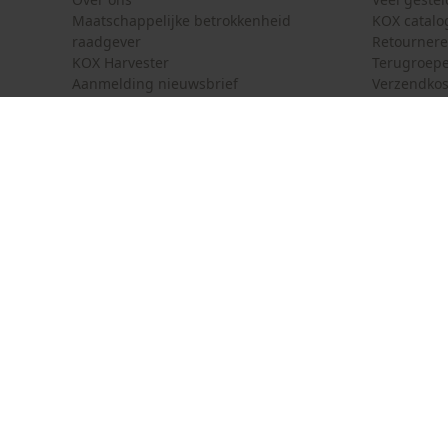
Maatschappelijke betrokkenheid
KOX catalo
raadgever
Retourner
KOX Harvester
Terugroepe
Aanmelding nieuwsbrief
Verzendkos
KOX internationaal
Contact
Deutschland
France
Contactfor
Österreich
Schweiz
Bestelform
Suisse
Belgique
Nieuwsbrie
België
Contract 