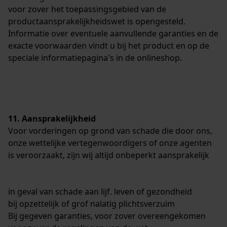
voor zover het toepassingsgebied van de
Loop54 Personalization
productaansprakelijkheidswet is opengesteld.
Gepersonaliseerde homepage
Informatie over eventuele aanvullende garanties en de
exacte voorwaarden vindt u bij het product en op de
Opgeslagen winkelwagen
speciale informatiepagina's in de onlineshop.
Persoonlijke begroeting
Geo-IP en gebruikersdetectie
YouTube-video's
Google Maps
11. Aansprakelijkheid
Voor vorderingen op grond van schade die door ons,
onze wettelijke vertegenwoordigers of onze agenten
Marketing Cookies
is veroorzaakt, zijn wij altijd onbeperkt aansprakelijk
in geval van schade aan lijf. leven of gezondheid
Google Global Site Tag
bij opzettelijk of grof nalatig plichtsverzuim
Bij gegeven garanties, voor zover overeengekomen
Microsoft Advertising Universal
Event Tracking