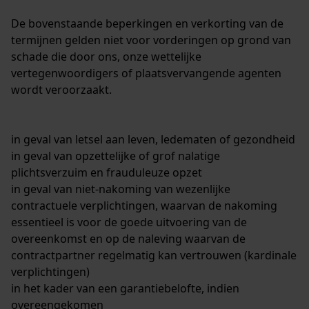
Econda Tag Manager
De bovenstaande beperkingen en verkorting van de
termijnen gelden niet voor vorderingen op grond van
schade die door ons, onze wettelijke
vertegenwoordigers of plaatsvervangende agenten
Statistische Cookies
wordt veroorzaakt.
in geval van letsel aan leven, ledematen of gezondheid
Econda Analytics
in geval van opzettelijke of grof nalatige
plichtsverzuim en frauduleuze opzet
Mouseflow Web Analytics Tool
in geval van niet-nakoming van wezenlijke
Fact-Finder Tracking
contractuele verplichtingen, waarvan de nakoming
essentieel is voor de goede uitvoering van de
overeenkomst en op de naleving waarvan de
Prestatie en functionele
contractpartner regelmatig kan vertrouwen (kardinale
Cookies
verplichtingen)
in het kader van een garantiebelofte, indien
overeengekomen