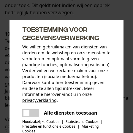
onderzoek. Dit geldt niet indien wij een gebrek
bedrieglijk hebben verzwegen.
Toestemming voor
10. Garanties
gegevensverwerking
Tenzij hieronder uitdrukkelijk anders is
We willen gebruikmaken van diensten van
overeengekomen, is de wettelijke aansprakelijkheid
derden om de webshop en onze diensten te
voor gebreken van toepassing. Bij aankoop van
verbeteren en optimaal vorm te geven
gebruikte goederen door de consument geldt het
(handige functies, optimalisering webshop).
volgende: indien het gebrek na een jaar na levering
Verder willen we reclame maken voor onze
van de goederen optreedt, zijn aanspraken op
producten (sociale media/marketing).
Daarvoor kunt u hier toestemming geven
gebreken uitgesloten. Gebreken die zich binnen een
en deze te allen tijd intrekken. Meer
jaar na levering van de goederen voordoen, kunnen
informatie hierover vindt u in onze
binnen de wettelijke verjaringstermijn van twee jaar na
privacyverklaring
.
levering van de goederen worden opgeëist.
delen
Alle diensten toestaan
Er is een fout opgetreden. Gelieve
delen
Voor ondernemers is de verjaringstermijn voor
het opnieuw te proberen.
Noodzakelijke Cookies
|
Statistische Cookies
|
garantieclaims voor nieuw geproduceerde goederen
Prestatie en functionele Cookies
|
Marketing
mail
Cookies