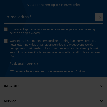
Nu abonneren op de nieuwsbrief
Ik heb de
Algemene voorwaarden inzake gegevensbescherming
gelezen en ga akkoord. *
Wanneer u instemt met persoonlijke tracking kunnen we u via onze
newsletter individuele aanbiedingen doen. Uw gegevens worden
niet gedeeld met derden. U kunt uw toestemming te allen tijde met
een klik intrekken. Onderaan iedere newsletter vindt u daarvoor een
link.
* velden zijn verplicht
*** Inwisselbaar vanaf een goederenwaarde van 100,- €
Dit is KOX
Over ons
Maatschappelijke betrokkenheid
Service
raadgever