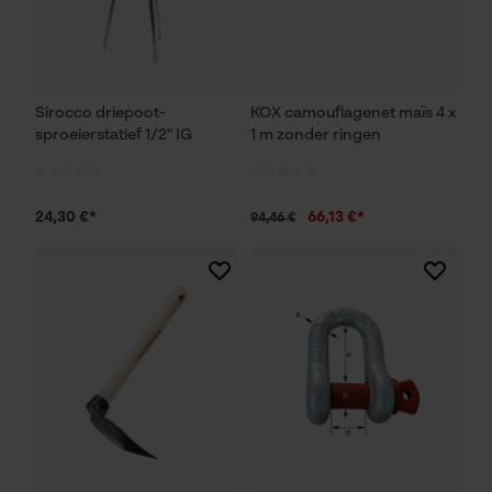
Sirocco driepoot-
KOX camouflagenet maïs 4 x
sproeierstatief 1/2" IG
1 m zonder ringen
24,30 €*
66,13 €*
94,46 €