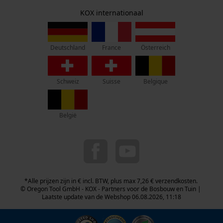
Herroepingsrecht
Adres hoofdkantoor:
KOX internationaal
Privacyinstellingen
Lise-Meitner-Str. 4
70736 Fellbach
Duitsland
France
Österreich
Deutschland
Geen winkel!
Retouradres:
Schweiz
Suisse
Belgique
Beim Erlenwäldchen 14/2
71522 Backnang
Duitsland
België
Telefonisch bereikbaar:
ma t/m fr van 9:00 tot 17:00
0800 096 69 66
info-nl@kox.eu
*Alle prijzen zijn in € incl. BTW, plus max 7,26 € verzendkosten.
© Oregon Tool GmbH - KOX - Partners voor de Bosbouw en Tuin |
Laatste update van de Webshop 06.08.2026, 11:18