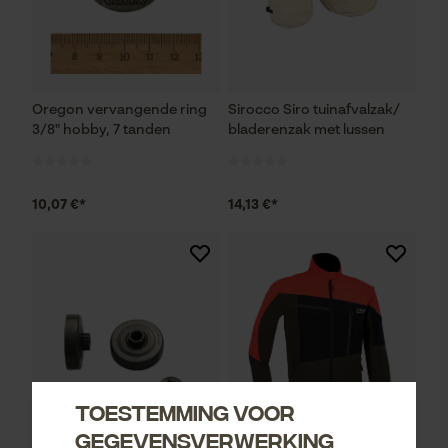
Oregon vervangende ring
Sirocco Siro tuinafvalzak/
3/8" hobby, 7 tanden
bladerenzak met lussen
10,07 €*
14,13 €*
Toestemming voor
gegevensverwerking