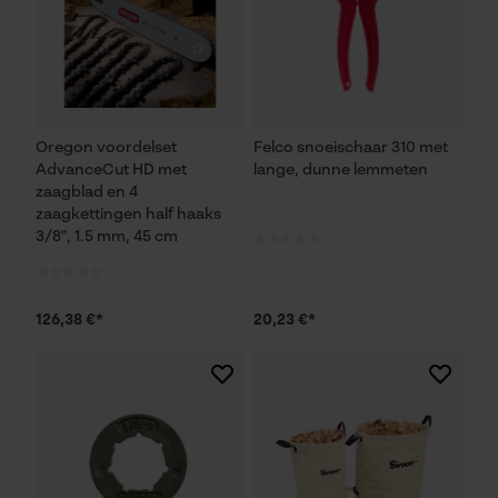
Oregon voordelset
Felco snoeischaar 310 met
AdvanceCut HD met
lange, dunne lemmeten
zaagblad en 4
zaagkettingen half haaks
3/8", 1.5 mm, 45 cm
126,38 €*
20,23 €*