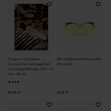
Oregon voordelset
3M veiligheidsbril SecureFit
ControlCut met zaagblad
400, geel
en 4 zaagkettingen 325", 1.6
mm, 45 cm
95,31 €*
13,12 €*