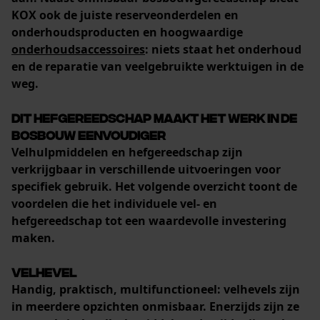
KOX ook
de juiste reserveonderdelen en
Geo-IP en gebruikersdetectie
onderhoudsproducten
en hoogwaardige
YouTube-video's
onderhoudsaccessoires
: niets staat het onderhoud
Google Maps
en de reparatie van veelgebruikte werktuigen in de
weg.
Dit hefgereedschap maakt het werk in de
Marketing Cookies
bosbouw eenvoudiger
Velhulpmiddelen en hefgereedschap zijn
verkrijgbaar
in verschillende uitvoeringen voor
specifiek gebruik
. Het volgende overzicht toont de
Google Global Site Tag
voordelen die het individuele vel- en
Microsoft Advertising Universal
hefgereedschap tot een waardevolle investering
Event Tracking
maken.
Survicate
Velhevel
Handig, praktisch, multifunctioneel: velhevels zijn
in meerdere opzichten onmisbaar. Enerzijds zijn ze