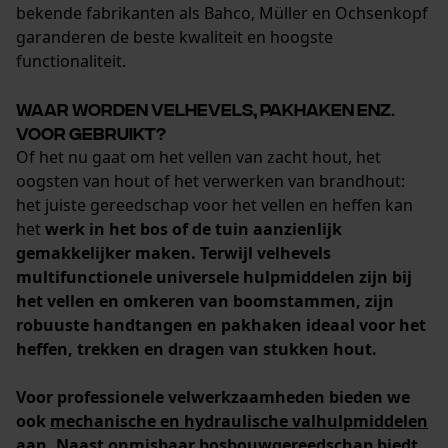
bekende fabrikanten als Bahco, Müller en Ochsenkopf
garanderen de beste kwaliteit en hoogste
functionaliteit.
Econda Analytics
Waar worden velhevels, pakhaken enz.
Mouseflow Web Analytics Tool
voor gebruikt?
Fact-Finder Tracking
Of het nu gaat om het vellen van zacht hout, het
oogsten van hout of het verwerken van brandhout:
het juiste gereedschap voor het vellen en heffen kan
het
werk in het bos of de tuin aanzienlijk
Prestatie en functionele
gemakkelijker maken
. Terwijl
velhevels
Cookies
multifunctionele universele hulpmiddelen
zijn bij
het vellen en omkeren van boomstammen, zijn
robuuste handtangen en pakhaken ideaal voor het
Loop54 Personalization
heffen, trekken en dragen van stukken hout.
Gepersonaliseerde homepage
Voor professionele velwerkzaamheden bieden we
Opgeslagen winkelwagen
ook
mechanische en hydraulische valhulpmiddelen
Persoonlijke begroeting
aan. Naast onmisbaar bosbouwgereedschap biedt