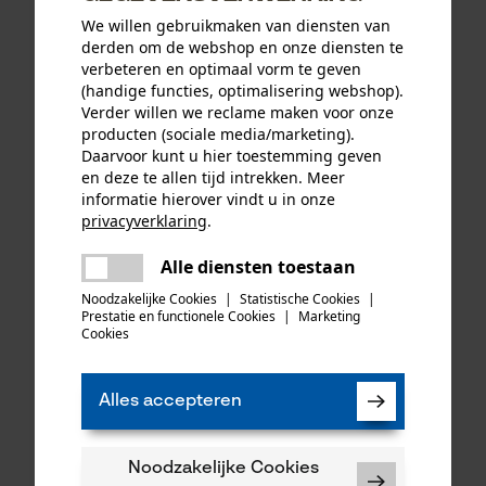
We willen gebruikmaken van diensten van
Oregon ringtandwiel 325, 7
PSS functionele jas X-treme
derden om de webshop en onze diensten te
tanden incl. aandrijfring bijv.
Breeze rood/groen
verbeteren en optimaal vorm te geven
geschikt voor Jonsered
(handige functies, optimalisering webshop).
Verder willen we reclame maken voor onze
producten (sociale media/marketing).
Daarvoor kunt u hier toestemming geven
35,49 €*
192,17 €*
en deze te allen tijd intrekken. Meer
informatie hierover vindt u in onze
privacyverklaring
.
delen
Alle diensten toestaan
Er is een fout opgetreden. Gelieve
delen
het opnieuw te proberen.
Noodzakelijke Cookies
|
Statistische Cookies
|
Prestatie en functionele Cookies
|
Marketing
mail
Cookies
Alles accepteren
Felco multifunctioneel stuk
Noodzakelijke Cookies
gereedschap 905