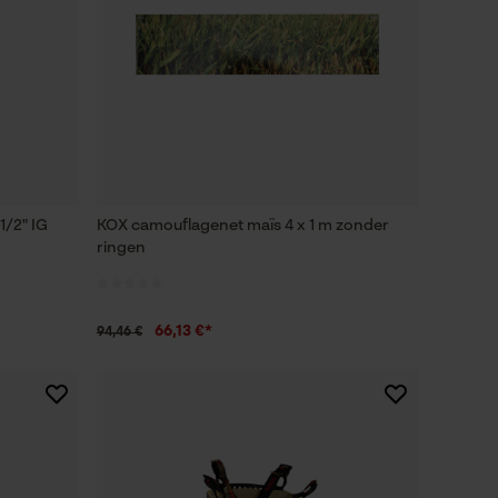
1/2" IG
KOX camouflagenet maïs 4 x 1 m zonder
ringen
66,13 €*
94,46 €