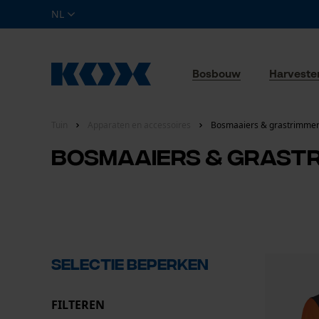
NL
Bosbouw
Harveste
Tuin
Apparaten en accessoires
Bosmaaiers & grastrimme
Bosmaaiers & grast
Selectie beperken
FILTEREN