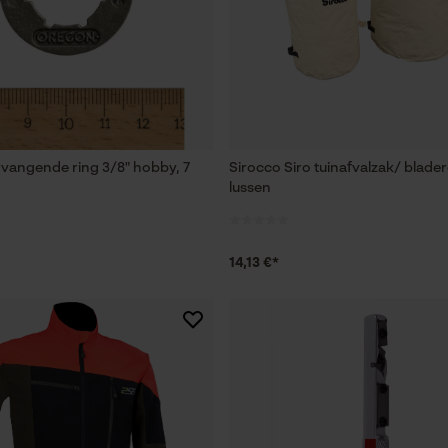
Loop54 Personalization
Gepersonaliseerde homepage
Opgeslagen winkelwagen
Persoonlijke begroeting
vangende ring 3/8" hobby, 7
Sirocco Siro tuinafvalzak/ blade
Geo-IP en gebruikersdetectie
lussen
YouTube-video's
Google Maps
14,13 €*
Marketing Cookies
Google Global Site Tag