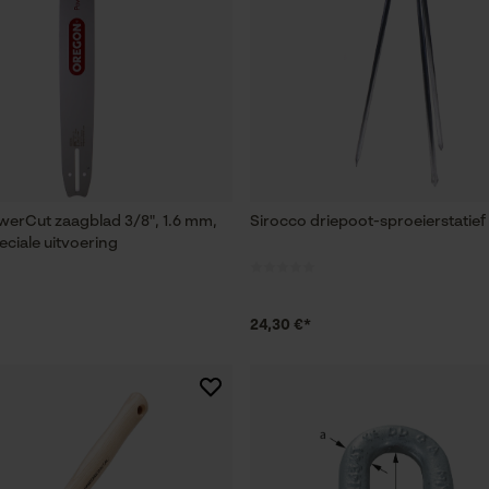
erCut zaagblad 3/8", 1.6 mm,
Sirocco driepoot-sproeierstatief 
eciale uitvoering
24,30 €*