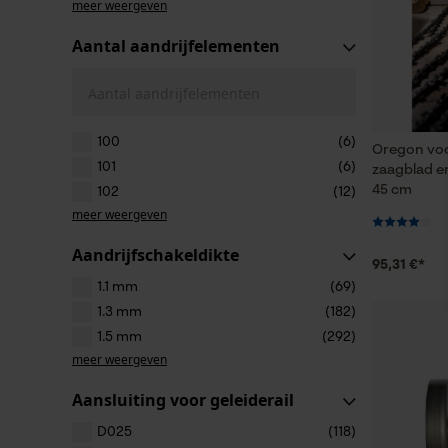
meer weergeven
Aantal aandrijfelementen
Aantal aandrijfelementen
100
(6)
Oregon voo
101
(6)
zaagblad en
45 cm
102
(12)
meer weergeven
Aandrijfschakeldikte
95,31 €*
1.1 mm
(69)
1.3 mm
(182)
1.5 mm
(292)
meer weergeven
Aansluiting voor geleiderail
D025
(118)