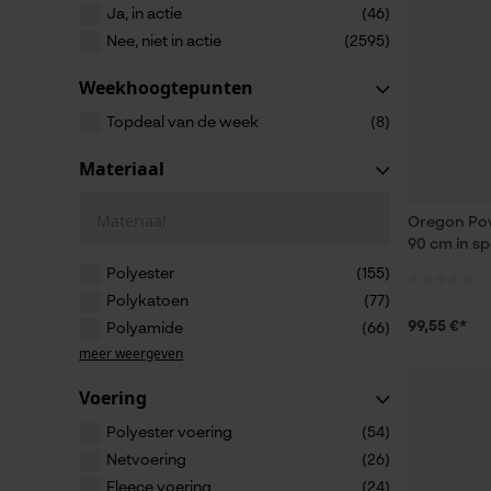
Ja, in actie
(46)
Nee, niet in actie
(2595)
Weekhoogtepunten
Topdeal van de week
(8)
Materiaal
Materiaal
Oregon Pow
90 cm in sp
Polyester
(155)
Polykatoen
(77)
99,55 €*
Polyamide
(66)
meer weergeven
Voering
Polyester voering
(54)
Netvoering
(26)
Fleece voering
(24)