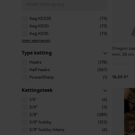
Model kettingzaag
Aeg KES35
(73)
Aeg KS30
(73)
Aeg KS35
(73)
meer weergeven
Oregon zaa
Type ketting
mm, 38 cm
Haaks
(178)
Half haaks
(367)
18,20 €*
PowerSharp
(1)
Kettingsteek
1/4"
(6)
3/4"
(3)
3/8"
(385)
3/8" hobby
(123)
3/8" hobby Intenz
(6)