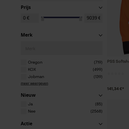
Prijs
Merk
Merk
PSS Softshe
Oregon
(719)
KOX
(499)
Jobman
(139)
meer weergeven
141,34 €*
Nieuw
Ja
(85)
Nee
(2568)
Actie