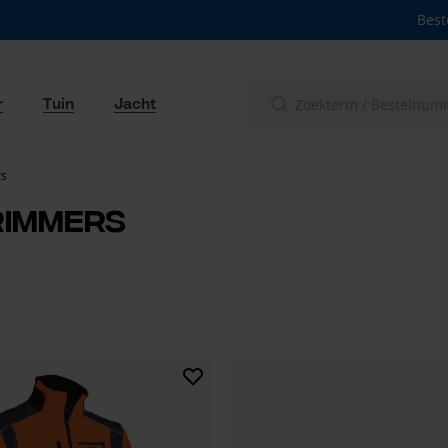
Best
r
Tuin
Jacht
rs
rimmers