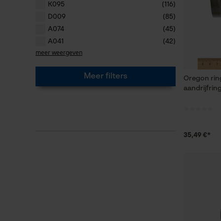
K095
(116)
D009
(85)
A074
(45)
A041
(42)
meer weergeven
Meer filters
Oregon ring
aandrijfrin
35,49 €*