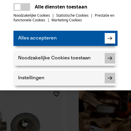
Er is een fout opgetreden. Gelieve het
Alle diensten toestaan
opnieuw te proberen.
mail
Noodzakelijke Cookies
|
Statistische Cookies
|
Prestatie en
functionele Cookies
|
Marketing Cookies
Alles accepteren
rdelset ControlCut met
3M veiligheidsbril SecureFit 400,
 4 zaagkettingen 325", 1.6 mm,
Noodzakelijke Cookies toestaan
13,12 €*
Instellingen
Noodzakelijke Cookies
Controleer instelling van cookies