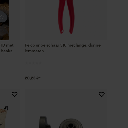
 HD met
Felco snoeischaar 310 met lange, dunne
f haaks
lemmeten
20,23 €*