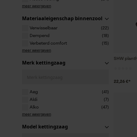
meer weergeven
Materiaaleigenschap binnenzool
Verwisselbaar
(22)
Dempend
(18)
Verbeterd comfort
(15)
meer weergeven
SHW plant
Merk kettingzaag
Merk kettingzaag
22,26 €*
Aeg
(41)
Aldi
(7)
Alko
(47)
meer weergeven
Model kettingzaag