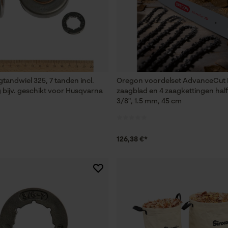
Session ID
De keuze voor gegevensverwerking
opslaan
Econda Tag Manager
tandwiel 325, 7 tanden incl.
Oregon voordelset AdvanceCut
Statistische Cookies
g bijv. geschikt voor Husqvarna
zaagblad en 4 zaagkettingen hal
3/8", 1.5 mm, 45 cm
Econda Analytics
126,38 €*
Mouseflow Web Analytics Tool
Fact-Finder Tracking
Prestatie en functionele Cookies