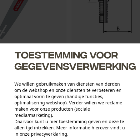
gblad Advancecut .325", 1.5
FB Hydraulic Pressnippel DKOS
Toestemming voor
gegevensverwerking
2,37 €*
We willen gebruikmaken van diensten van derden
om de webshop en onze diensten te verbeteren en
optimaal vorm te geven (handige functies,
optimalisering webshop). Verder willen we reclame
maken voor onze producten (sociale
media/marketing).
Daarvoor kunt u hier toestemming geven en deze te
allen tijd intrekken. Meer informatie hierover vindt u
in onze
privacyverklaring
.
delen