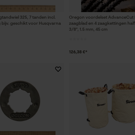
tandwiel 325, 7 tanden incl.
Oregon voordelset AdvanceCut
Loop54 Personalization
g bijv. geschikt voor Husqvarna
zaagblad en 4 zaagkettingen hal
Gepersonaliseerde homepage
3/8", 1.5 mm, 45 cm
Opgeslagen winkelwagen
Persoonlijke begroeting
126,38 €*
Geo-IP en gebruikersdetectie
YouTube-video's
Google Maps
Marketing Cookies
Google Global Site Tag