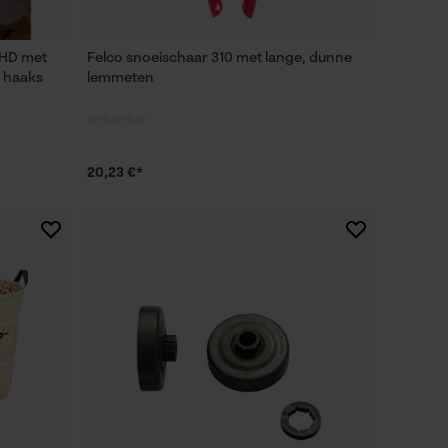
 HD met
Felco snoeischaar 310 met lange, dunne
f haaks
lemmeten
20,23 €*