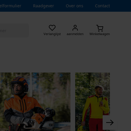
elformulier
Raadgever
Over ons
Contact
Verlanglijst
aanmelden
Winkelwagen