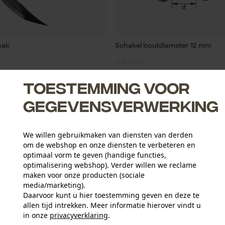
hak
Schakel boutdiameter 12 mm
Toestemming voor
3,55 €*
gegevensverwerking
NIEUW
We willen gebruikmaken van diensten van derden
om de webshop en onze diensten te verbeteren en
optimaal vorm te geven (handige functies,
optimalisering webshop). Verder willen we reclame
maken voor onze producten (sociale
media/marketing).
Daarvoor kunt u hier toestemming geven en deze te
allen tijd intrekken. Meer informatie hierover vindt u
in onze
privacyverklaring
.
delen