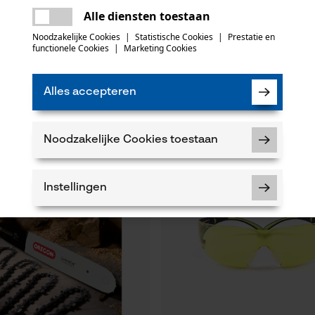
Er is een fout opgetreden. Gelieve het
Alle diensten toestaan
opnieuw te proberen.
mail
Noodzakelijke Cookies
|
Statistische Cookies
|
Prestatie en
gblad Advancecut .325", 1.5
FB Hydraulic Pressnippel DKOS
functionele Cookies
|
Marketing Cookies
Alles accepteren
2,37 €*
Noodzakelijke Cookies toestaan
Instellingen
Noodzakelijke Cookies
Controleer instelling van cookies