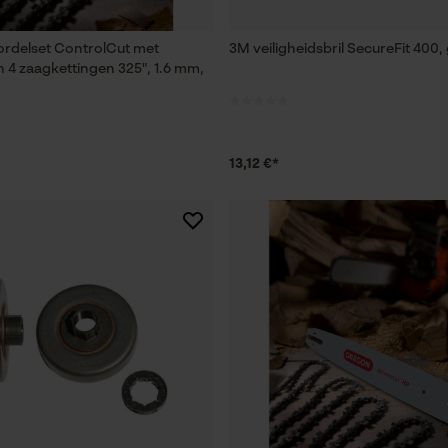
Session ID
De keuze voor gegevensverwerking
rdelset ControlCut met
3M veiligheidsbril SecureFit 400,
opslaan
 4 zaagkettingen 325", 1.6 mm,
Econda Tag Manager
13,12 €*
Statistische Cookies
Econda Analytics
Mouseflow Web Analytics Tool
Fact-Finder Tracking
Prestatie en functionele Cookies