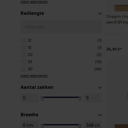
meer weergeven
Raillengte
Oregon ring
aandrijfrin
Raillengte
12
(1)
15
(1)
35,49 €*
20
(2)
25
(14)
30
(46)
meer weergeven
Aantal zakken
Breedte