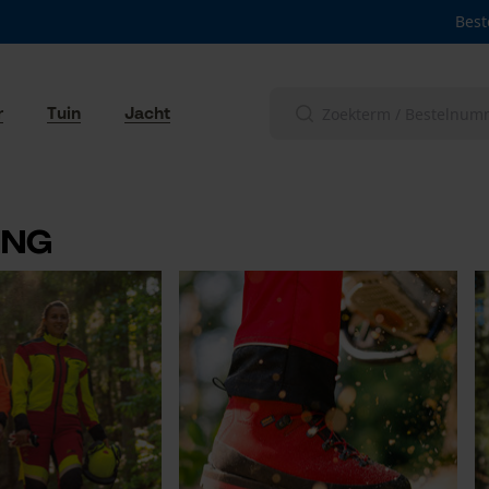
Best
r
Tuin
Jacht
ing