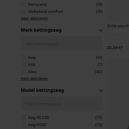
Dempend
(18)
Verbeterd comfort
(15)
meer weergeven
SHW plant
Merk kettingzaag
Merk kettingzaag
22,26 €*
Aeg
(41)
Aldi
(7)
Alko
(47)
meer weergeven
Model kettingzaag
Model kettingzaag
Aeg KES35
(73)
Aeg KS30
(73)