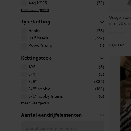
Aeg KS35
(73)
meer weergeven
Oregon zaa
Type ketting
mm, 38 cm
Haaks
(178)
Half haaks
(367)
18,20 €*
PowerSharp
(1)
Kettingsteek
1/4"
(6)
3/4"
(3)
3/8"
(386)
3/8" hobby
(123)
3/8" hobby Intenz
(6)
meer weergeven
Aantal aandrijfelementen
Aantal aandrijfelementen