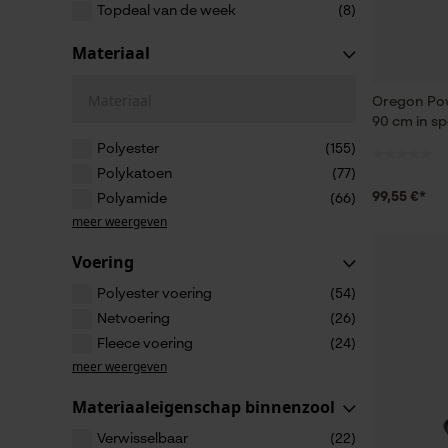
Topdeal van de week
(8)
Materiaal
Materiaal
Oregon Pow
90 cm in sp
Polyester
(155)
Polykatoen
(77)
99,55 €*
Polyamide
(66)
meer weergeven
Voering
Polyester voering
(54)
Netvoering
(26)
Fleece voering
(24)
meer weergeven
Materiaaleigenschap binnenzool
Verwisselbaar
(22)