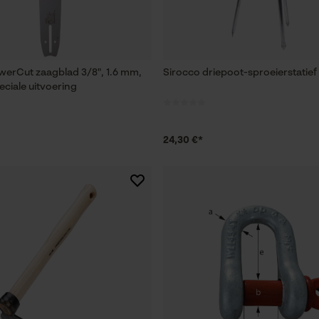
erCut zaagblad 3/8", 1.6 mm,
Sirocco driepoot-sproeierstatief 
eciale uitvoering
24,30 €*