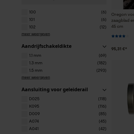
100
(6)
Oregon voo
101
(6)
zaagblad en
45 cm
102
(12)
meer weergeven
Aandrijfschakeldikte
95,31 €*
1.1 mm
(69)
1.3 mm
(182)
1.5 mm
(293)
meer weergeven
Aansluiting voor geleiderail
D025
(118)
K095
(116)
D009
(85)
A074
(45)
A041
(42)