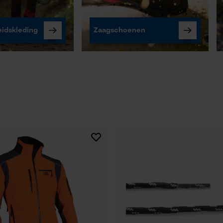
eidskleding
Zaagschoenen