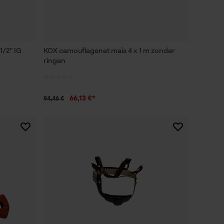
1/2" IG
KOX camouflagenet maïs 4 x 1 m zonder
ringen
66,13 €*
94,46 €