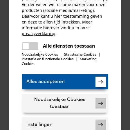
Verder willen we reclame maken voor onze
producten (sociale media/marketing).
Daarvoor kunt u hier toestemming geven
en deze te allen tijd intrekken. Meer
informatie hierover vindt u in onze
privacyverklaring
.
delen
Alle diensten toestaan
Er is een fout opgetreden. Gelieve
delen
het opnieuw te proberen.
Noodzakelijke Cookies
|
Statistische Cookies
|
Prestatie en functionele Cookies
|
Marketing
mail
Cookies
KOX zaagkettingen half
Oregon ringtandwiel 325, 7
haaks 325", 1.6 mm, 74
tanden incl. aandrijfring bijv.
aandrijfschakels, 3 stuks
geschikt voor Husqvarna
Alles accepteren
Noodzakelijke Cookies
49,65 €*
35,49 €*
toestaan
Instellingen