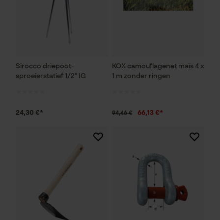
Sirocco driepoot-
KOX camouflagenet maïs 4 x
sproeierstatief 1/2" IG
1 m zonder ringen
24,30 €*
66,13 €*
94,46 €