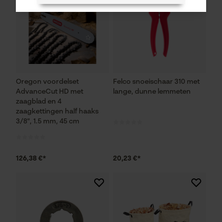
Noodzakelijke Cookies
Controleer instelling van cookies
Oregon voordelset
Felco snoeischaar 310 met
Session ID
AdvanceCut HD met
lange, dunne lemmeten
De keuze voor
zaagblad en 4
gegevensverwerking opslaan
zaagkettingen half haaks
3/8", 1.5 mm, 45 cm
Econda Tag Manager
126,38 €*
20,23 €*
Statistische Cookies