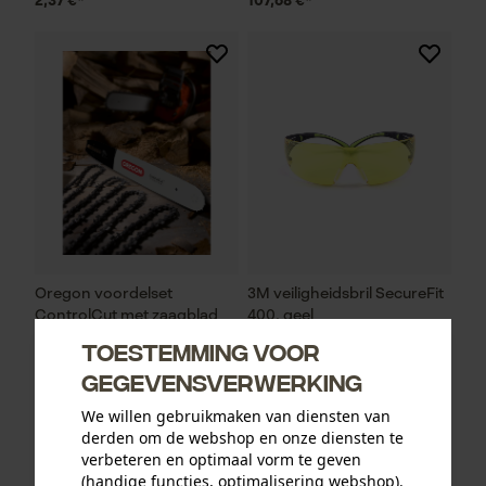
2,37 €*
107,68 €*
Oregon voordelset
3M veiligheidsbril SecureFit
ControlCut met zaagblad
400, geel
en 4 zaagkettingen 325", 1.6
Toestemming voor
mm, 45 cm
gegevensverwerking
We willen gebruikmaken van diensten van
derden om de webshop en onze diensten te
95,31 €*
13,12 €*
verbeteren en optimaal vorm te geven
(handige functies, optimalisering webshop).