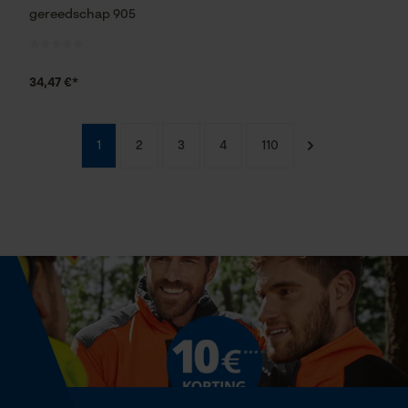
gereedschap 905
34,47 €*
1
2
3
4
110