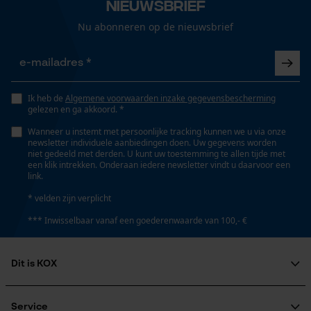
Nieuwsbrief
Nu abonneren op de nieuwsbrief
Ik heb de
Algemene voorwaarden inzake gegevensbescherming
gelezen en ga akkoord. *
Wanneer u instemt met persoonlijke tracking kunnen we u via onze
newsletter individuele aanbiedingen doen. Uw gegevens worden
niet gedeeld met derden. U kunt uw toestemming te allen tijde met
een klik intrekken. Onderaan iedere newsletter vindt u daarvoor een
link.
* velden zijn verplicht
*** Inwisselbaar vanaf een goederenwaarde van 100,- €
Dit is KOX
Over ons
Maatschappelijke betrokkenheid
Service