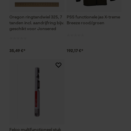
Oregon ringtandwiel 325, 7
PSS functionele jas X-treme
Marketing Cookies
tanden incl. aandrijfring bijv.
Breeze rood/groen
geschikt voor Jonsered
35,49 €*
192,17 €*
Google Global Site Tag
Microsoft Advertising Universal
Event Tracking
Survicate
Felco multifunctioneel stuk