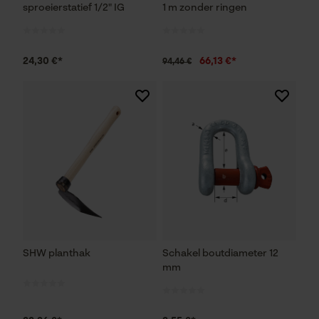
sproeierstatief 1/2" IG
1 m zonder ringen
24,30 €*
66,13 €*
94,46 €
SHW planthak
Schakel boutdiameter 12
mm