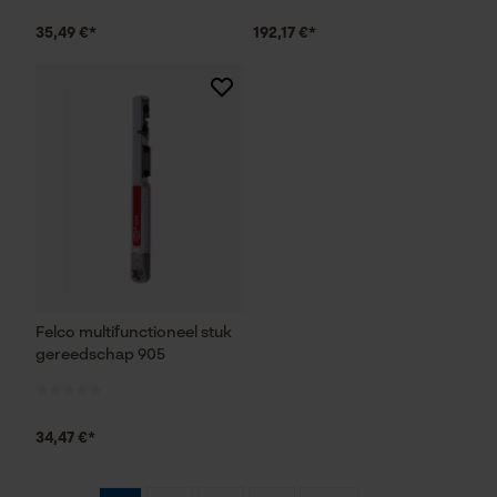
Marketing Cookies
35,49 €*
192,17 €*
Google Global Site Tag
Microsoft Advertising Universal
Event Tracking
Survicate
Felco multifunctioneel stuk
gereedschap 905
34,47 €*