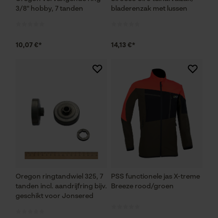
3/8" hobby, 7 tanden
bladerenzak met lussen
Prestatie en functionele
10,07 €*
14,13 €*
Cookies
Loop54 Personalization
Gepersonaliseerde homepage
Opgeslagen winkelwagen
Persoonlijke begroeting
Geo-IP en gebruikersdetectie
YouTube-video's
Oregon ringtandwiel 325, 7
PSS functionele jas X-treme
Google Maps
tanden incl. aandrijfring bijv.
Breeze rood/groen
geschikt voor Jonsered