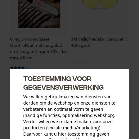
Oregon voordelset
3M veiligheidsbril SecureFit
ControlCut met zaagblad
400, geel
en 4 zaagkettingen 325", 1.6
mm, 45 cm
Toestemming voor
95,31 €*
13,12 €*
gegevensverwerking
We willen gebruikmaken van diensten van
derden om de webshop en onze diensten te
verbeteren en optimaal vorm te geven
(handige functies, optimalisering webshop).
Verder willen we reclame maken voor onze
producten (sociale media/marketing).
Daarvoor kunt u hier toestemming geven