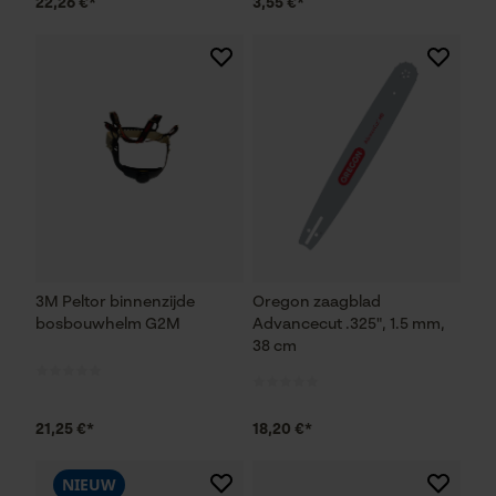
22,26 €*
3,55 €*
3M Peltor binnenzijde
Oregon zaagblad
bosbouwhelm G2M
Advancecut .325", 1.5 mm,
38 cm
21,25 €*
18,20 €*
NIEUW