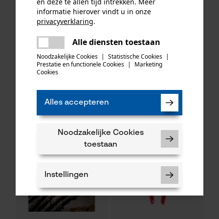
en deze te allen tijd intrekken. Meer
informatie hierover vindt u in onze
privacyverklaring
.
delen
Alle diensten toestaan
KOX zaagkettingen half
Oregon ringtandwiel 325, 7
Er is een fout opgetreden. Gelieve
delen
haaks 325", 1.6 mm, 74
tanden incl. aandrijfring bijv.
het opnieuw te proberen.
Noodzakelijke Cookies
|
Statistische Cookies
|
aandrijfschakels, 3 stuks
geschikt voor Husqvarna
Prestatie en functionele Cookies
|
Marketing
mail
Cookies
49,65 €*
35,49 €*
Alles accepteren
Noodzakelijke Cookies
toestaan
Instellingen