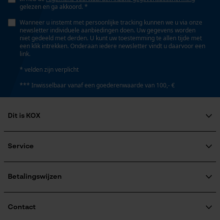
gelezen en ga akkoord. *
Wanneer u instemt met persoonlijke tracking kunnen we u via onze
newsletter individuele aanbiedingen doen. Uw gegevens worden
niet gedeeld met derden. U kunt uw toestemming te allen tijde met
een klik intrekken. Onderaan iedere newsletter vindt u daarvoor een
link.
* velden zijn verplicht
*** Inwisselbaar vanaf een goederenwaarde van 100,- €
Dit is KOX
Over ons
Maatschappelijke betrokkenheid
Service
raadgever
Veel gestelde vragen
KOX Harvester
KOX catalogus
Aanmelding nieuwsbrief
Betalingswijzen
Retourneren
Terugroepen product
Verzendkosteninformatie
Contact