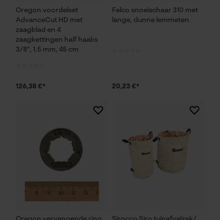
Oregon voordelset
Felco snoeischaar 310 met
Noodzakelijke Cookies
AdvanceCut HD met
lange, dunne lemmeten
zaagblad en 4
Controleer instelling van cookies
zaagkettingen half haaks
3/8", 1.5 mm, 45 cm
Session ID
De keuze voor
gegevensverwerking opslaan
126,38 €*
20,23 €*
Econda Tag Manager
Statistische Cookies
Econda Analytics
Mouseflow Web Analytics Tool
Fact-Finder Tracking
Oregon vervangende ring
Sirocco Siro tuinafvalzak/