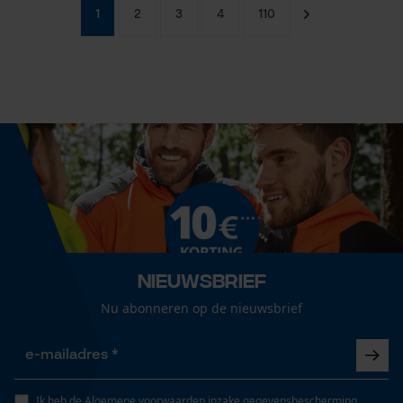
1
2
3
4
110
Nieuwsbrief
Nu abonneren op de nieuwsbrief
Ik heb de
Algemene voorwaarden inzake gegevensbescherming