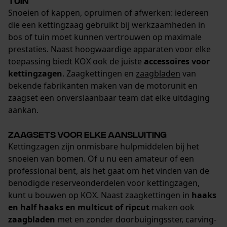
tuin
Snoeien of kappen, opruimen of afwerken: iedereen
Statistische Cookies
die een kettingzaag gebruikt bij werkzaamheden in
bos of tuin moet kunnen vertrouwen op maximale
prestaties. Naast hoogwaardige apparaten voor elke
toepassing biedt KOX ook de juiste
accessoires voor
kettingzagen
. Zaagkettingen en
zaagbladen
van
Econda Analytics
bekende fabrikanten maken van de motorunit en
Mouseflow Web Analytics Tool
zaagset een onverslaanbaar team dat elke uitdaging
Fact-Finder Tracking
aankan.
Zaagsets voor elke aansluiting
Prestatie en functionele
Kettingzagen zijn onmisbare hulpmiddelen bij het
Cookies
snoeien van bomen. Of u nu een amateur of een
professional bent, als het gaat om het vinden van de
benodigde reserveonderdelen voor kettingzagen,
kunt u bouwen op KOX. Naast zaagkettingen in
haaks
Loop54 Personalization
en half haaks en multicut of ripcut
maken ook
Gepersonaliseerde homepage
zaagbladen
met en zonder doorbuigingsster, carving-