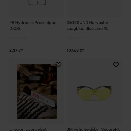
FB Hydraulic Pressnippel
IGGESUND Harvester
DKOS
zaagblad Blue Line XL
2,37 €*
107,68 €*
Oregon voordelset
3M veiligheidsbril SecureFit