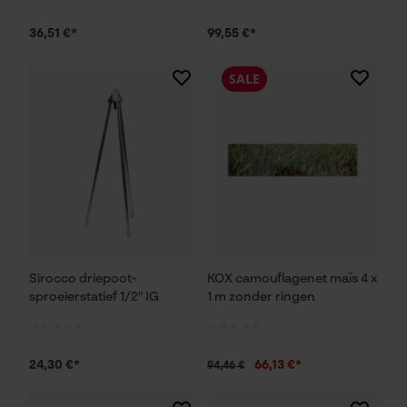
36,51 €*
99,55 €*
SALE
Sirocco driepoot-
KOX camouflagenet maïs 4 x
sproeierstatief 1/2" IG
1 m zonder ringen
24,30 €*
66,13 €*
94,46 €