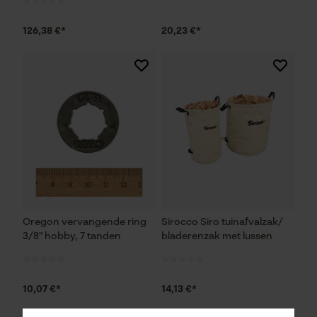
126,38 €*
20,23 €*
Oregon vervangende ring
Sirocco Siro tuinafvalzak/
3/8" hobby, 7 tanden
bladerenzak met lussen
10,07 €*
14,13 €*