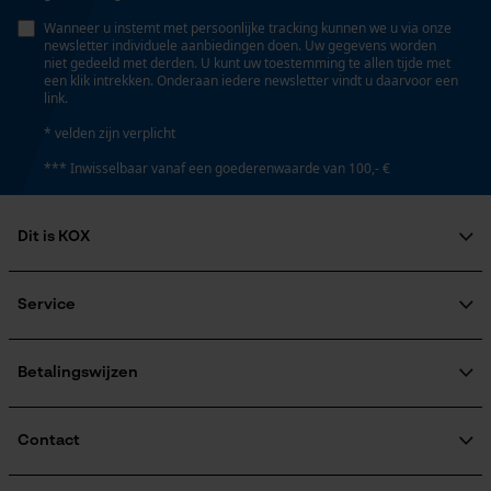
Wanneer u instemt met persoonlijke tracking kunnen we u via onze
newsletter individuele aanbiedingen doen. Uw gegevens worden
niet gedeeld met derden. U kunt uw toestemming te allen tijde met
een klik intrekken. Onderaan iedere newsletter vindt u daarvoor een
link.
* velden zijn verplicht
*** Inwisselbaar vanaf een goederenwaarde van 100,- €
Dit is KOX
Over ons
Maatschappelijke betrokkenheid
Service
raadgever
Veel gestelde vragen
KOX Harvester
KOX catalogus
Aanmelding nieuwsbrief
Betalingswijzen
Retourneren
Terugroepen product
Verzendkosteninformatie
Contact
Contactformulier