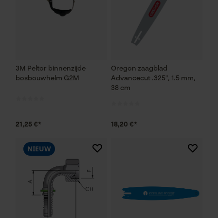
3M Peltor binnenzijde
Oregon zaagblad
bosbouwhelm G2M
Advancecut .325", 1.5 mm,
38 cm
21,25 €*
18,20 €*
NIEUW