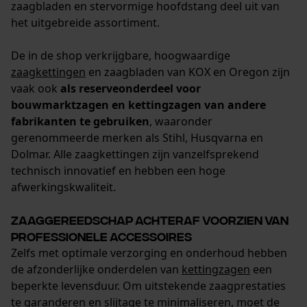
zaagbladen en stervormige hoofdstang deel uit van
Opgeslagen winkelwagen
het uitgebreide assortiment.
Persoonlijke begroeting
Geo-IP en gebruikersdetectie
De in de shop verkrijgbare, hoogwaardige
zaagkettingen
en zaagbladen van KOX en Oregon zijn
YouTube-video's
vaak ook
als reserveonderdeel voor
Google Maps
bouwmarktzagen en kettingzagen van andere
fabrikanten te gebruiken
, waaronder
gerenommeerde merken als Stihl, Husqvarna en
Marketing Cookies
Dolmar. Alle zaagkettingen zijn vanzelfsprekend
technisch innovatief en hebben een hoge
afwerkingskwaliteit.
Google Global Site Tag
Zaaggereedschap achteraf voorzien van
professionele accessoires
Microsoft Advertising Universal
Event Tracking
Zelfs met optimale verzorging en onderhoud hebben
de afzonderlijke onderdelen van
kettingzagen
een
Survicate
beperkte levensduur. Om uitstekende zaagprestaties
te garanderen en slijtage te minimaliseren, moet de