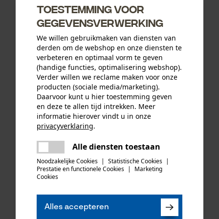
Toestemming voor
gegevensverwerking
We willen gebruikmaken van diensten van
derden om de webshop en onze diensten te
verbeteren en optimaal vorm te geven
(handige functies, optimalisering webshop).
Verder willen we reclame maken voor onze
producten (sociale media/marketing).
Daarvoor kunt u hier toestemming geven
en deze te allen tijd intrekken. Meer
Oregon ringtandwiel 325, 7
PSS functionele jas X-treme
informatie hierover vindt u in onze
tanden incl. aandrijfring bijv.
Breeze rood/groen
privacyverklaring
.
geschikt voor Jonsered
delen
Alle diensten toestaan
Er is een fout opgetreden. Gelieve
delen
het opnieuw te proberen.
Noodzakelijke Cookies
|
Statistische Cookies
|
Prestatie en functionele Cookies
|
Marketing
35,49 €*
192,17 €*
mail
Cookies
Alles accepteren