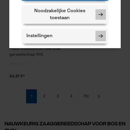
Noodzakelijke Cookies
toestaan
Instellingen
Felco multifunctioneel stuk
gereedschap 905
Noodzakelijke Cookies
34,47 €*
Controleer instelling van cookies
Session ID
1
2
3
4
110
De keuze voor
gegevensverwerking opslaan
Econda Tag Manager
Nauwkeurig zaaggereedschap voor bos en