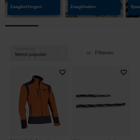
Zaagkettingen
Zaagbladen
Spaa
Sorteren op
Filteren