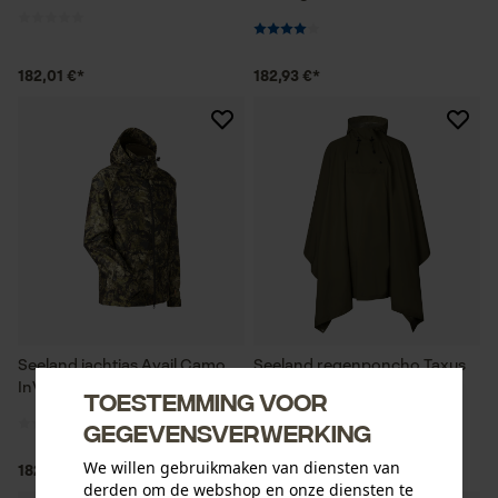
182,01 €*
182,93 €*
Seeland jachtjas Avail Camo
Seeland regenponcho Taxus
InVis green mt. 48
Rain pine green mt. one size
Toestemming voor
gegevensverwerking
We willen gebruikmaken van diensten van
182,93 €*
91,42 €*
derden om de webshop en onze diensten te