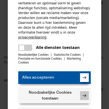
verbeteren en optimaal vorm te geven
SALE
(handige functies, optimalisering webshop).
Verder willen we reclame maken voor onze
producten (sociale media/marketing).
Daarvoor kunt u hier toestemming geven
en deze te allen tijd intrekken. Meer
informatie hierover vindt u in onze
privacyverklaring
.
delen
Alle diensten toestaan
Er is een fout opgetreden. Gelieve
delen
het opnieuw te proberen.
Noodzakelijke Cookies
|
Statistische Cookies
|
Seeland jachtjas Key-Point
Seeland jachtjas Helt II Grizzly
Prestatie en functionele Cookies
|
Marketing
mail
Cookies
Active II pine green mt. 52
Brown
Alles accepteren
128,05 €*
304,94 €*
213,43 €
Noodzakelijke Cookies
toestaan