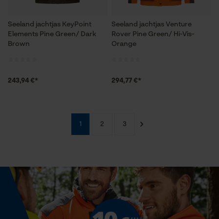
Econda Analytics
Seeland jachtjas KeyPoint
Seeland jachtjas Venture
Mouseflow Web Analytics Tool
Elements Pine Green/ Dark
Rover Pine Green/ Hi-Vis-
Brown
Orange
Fact-Finder Tracking
243,94 €*
294,77 €*
Prestatie en functionele
Cookies
1
2
3
Loop54 Personalization
Gepersonaliseerde homepage
Opgeslagen winkelwagen
Persoonlijke begroeting
Geo-IP en gebruikersdetectie