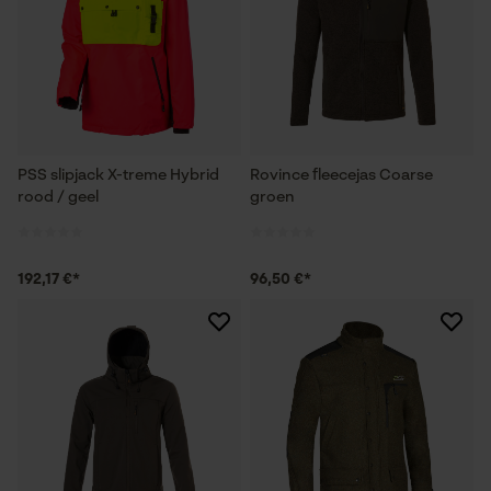
PSS slipjack X-treme Hybrid
Rovince fleecejas Coarse
rood / geel
groen
192,17 €*
96,50 €*