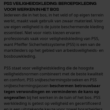
PSS veiligheidskleding: beroepskleding
Statistische Cookies
voor werken in het bos
Iedereen die in het bos, in het veld of op eigen terrein
werkt, maakt vaak gebruik van zwaar materieel. Voor
uw eigen veiligheid is de juiste beschermende kleding
essentieel. Niet voor niets kiezen ervaren
Econda Analytics
professionals vaak voor veiligheidskleding van PSS,
Mouseflow Web Analytics Tool
want Pfeiffer Sicherheitssysteme (PSS) is een van de
marktleiders op het gebied van arbeidsveiligheids- en
Fact-Finder Tracking
bosbouwkleding.
PSS staat voor veiligheidskleding die de hoogste
Prestatie en functionele
veiligheidsnormen combineert met de beste kwaliteit
Cookies
en comfort. PSS snijbeschermingsbroeken en PSS
snijbeschermingsjassen
beschermen betrouwbaar
tegen verwondingen en verminderen de kans op
ongevallen
bij het werken in de tuin of het bos. PSS
Loop54 Personalization
werkkleding is getest op veiligheid en gecertificeerd
Gepersonaliseerde homepage
en is een uitstekende keuze voor zowel bosarbeiders