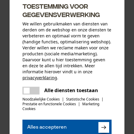
Toestemming voor
gegevensverwerking
We willen gebruikmaken van diensten van
derden om de webshop en onze diensten te
verbeteren en optimaal vorm te geven
(handige functies, optimalisering webshop).
Verder willen we reclame maken voor onze
producten (sociale media/marketing).
Daarvoor kunt u hier toestemming geven
en deze te allen tijd intrekken. Meer
informatie hierover vindt u in onze
privacyverklaring
.
Oregon ringtandwiel 325, 7
PSS functionele jas X-treme
delen
tanden incl. aandrijfring bijv.
Breeze rood/groen
Alle diensten toestaan
Er is een fout opgetreden. Gelieve
geschikt voor Jonsered
delen
het opnieuw te proberen.
Noodzakelijke Cookies
|
Statistische Cookies
|
Prestatie en functionele Cookies
|
Marketing
mail
Cookies
35,49 €*
192,17 €*
Alles accepteren