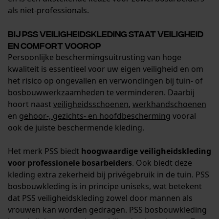
Opgeslagen winkelwagen
als niet-professionals.
Persoonlijke begroeting
Bij PSS veiligheidskleding staat veiligheid
Geo-IP en gebruikersdetectie
en comfort voorop
YouTube-video's
Persoonlijke beschermingsuitrusting van hoge
kwaliteit is essentieel voor uw eigen veiligheid en om
Google Maps
het risico op ongevallen en verwondingen bij tuin- of
bosbouwwerkzaamheden te verminderen. Daarbij
hoort naast
veiligheidsschoenen
,
werkhandschoenen
Marketing Cookies
en
gehoor-, gezichts- en hoofdbescherming
vooral
ook de juiste beschermende kleding.
Het merk PSS biedt
hoogwaardige veiligheidskleding
Google Global Site Tag
voor professionele bosarbeiders
. Ook biedt deze
Microsoft Advertising Universal
kleding extra zekerheid bij privégebruik in de tuin. PSS
Event Tracking
bosbouwkleding is in principe uniseks, wat betekent
Survicate
dat PSS veiligheidskleding zowel door mannen als
vrouwen kan worden gedragen. PSS bosbouwkleding