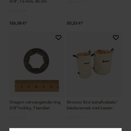
3/8", 1.5 mm, 45 cm
126,38 €*
20,23 €*
Oregon vervangende ring
Sirocco Siro tuinafvalzak/
3/8" hobby, 7 tanden
bladerenzak met lussen
10,07 €*
14,13 €*