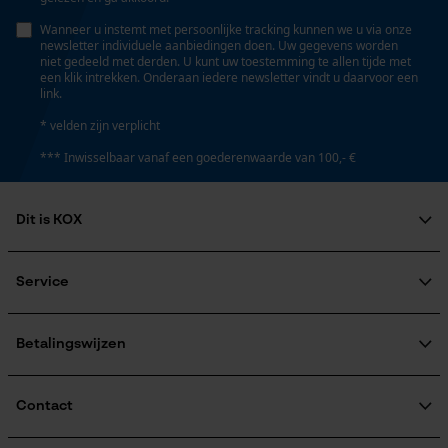
Wanneer u instemt met persoonlijke tracking kunnen we u via onze
newsletter individuele aanbiedingen doen. Uw gegevens worden
niet gedeeld met derden. U kunt uw toestemming te allen tijde met
een klik intrekken. Onderaan iedere newsletter vindt u daarvoor een
link.
* velden zijn verplicht
*** Inwisselbaar vanaf een goederenwaarde van 100,- €
Dit is KOX
Over ons
Maatschappelijke betrokkenheid
Service
raadgever
Veel gestelde vragen
KOX Harvester
KOX catalogus
Aanmelding nieuwsbrief
Betalingswijzen
Retourneren
Terugroepen product
Verzendkosteninformatie
Contact
Contactformulier