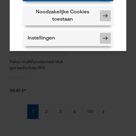
Noodzakelijke Cookies
toestaan
Instellingen
Felco multifunctioneel stuk
gereedschap 905
Noodzakelijke Cookies
Controleer instelling van cookies
34,47 €*
Session ID
De keuze voor
gegevensverwerking opslaan
1
2
3
4
110
Econda Tag Manager