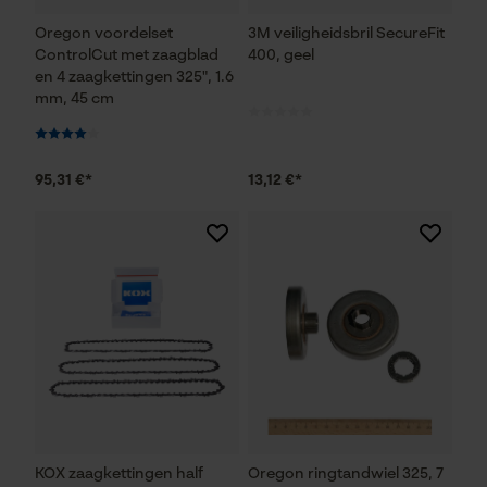
Oregon voordelset
3M veiligheidsbril SecureFit
ControlCut met zaagblad
400, geel
en 4 zaagkettingen 325", 1.6
mm, 45 cm
95,31 €*
13,12 €*
KOX zaagkettingen half
Oregon ringtandwiel 325, 7