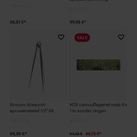
36,51 €*
99,55 €*
SALE
Sirocco driepoot-
KOX camouflagenet maïs 4 x
sproeierstatief 1/2" IG
1 m zonder ringen
24,30 €*
66,13 €*
94,46 €