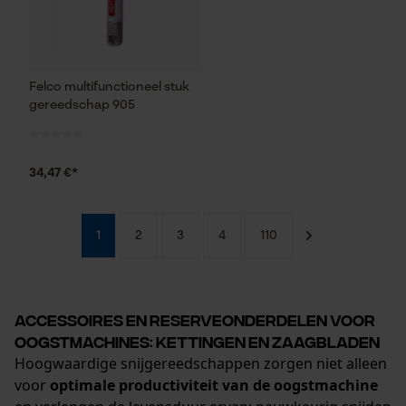
Geo-IP en gebruikersdetectie
YouTube-video's
Google Maps
Felco multifunctioneel stuk
gereedschap 905
Marketing Cookies
34,47 €*
Google Global Site Tag
1
2
3
4
110
Microsoft Advertising Universal
Event Tracking
Survicate
Accessoires en reserveonderdelen voor
oogstmachines: kettingen en zaagbladen
Hoogwaardige snijgereedschappen zorgen niet alleen
voor
optimale productiviteit van de oogstmachine