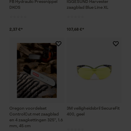
FB Hydraulic Pressnippel
IGGESUND Harvester
DKOS
zaagblad Blue Line XL
2,37 €*
107,68 €*
Oregon voordelset
3M veiligheidsbril SecureFit
ControlCut met zaagblad
400, geel
en 4 zaagkettingen 325", 1.6
mm, 45 cm