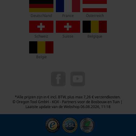
Lise-Meitner-Str. 4
70736 Fellbach
Duitsland
France
Österreich
Deutschland
Geen winkel!
Retouradres:
Schweiz
Suisse
Belgique
Beim Erlenwäldchen 14/2
71522 Backnang
Duitsland
België
Telefonisch bereikbaar:
ma t/m fr van 9:00 tot 17:00
0800 096 69 66
info-nl@kox.eu
*Alle prijzen zijn in € incl. BTW, plus max 7,26 € verzendkosten.
© Oregon Tool GmbH - KOX - Partners voor de Bosbouw en Tuin |
Laatste update van de Webshop 06.08.2026, 11:18