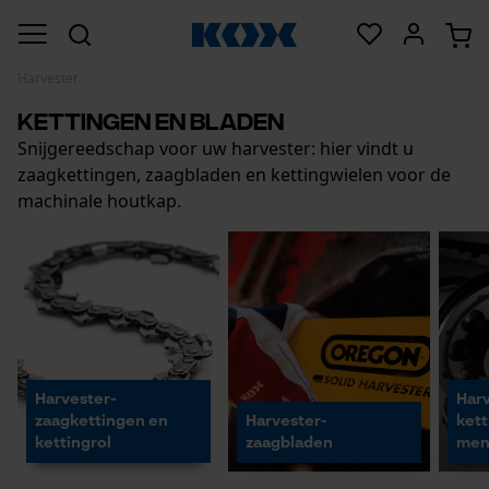
Harvester
Kettingen en bladen
Snijgereedschap voor uw harvester: hier vindt u
zaagkettingen, zaagbladen en kettingwielen voor de
machinale houtkap.
Harvester-
Harv
zaagkettingen en
Harvester-
kett
kettingrol
zaagbladen
me