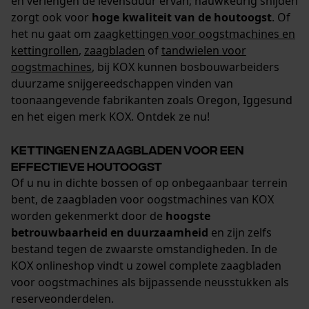
en verlengen de levensduur ervan; nauwkeurig snijden
zorgt ook voor
hoge kwaliteit van de houtoogst
. Of
het nu gaat om
zaagkettingen voor oogstmachines en
kettingrollen
,
zaagbladen
of
tandwielen voor
oogstmachines
, bij KOX kunnen bosbouwarbeiders
duurzame snijgereedschappen vinden van
toonaangevende fabrikanten zoals Oregon, Iggesund
en het eigen merk KOX. Ontdek ze nu!
Kettingen en zaagbladen voor een
effectieve houtoogst
Of u nu in dichte bossen of op onbegaanbaar terrein
bent, de zaagbladen voor oogstmachines van KOX
worden gekenmerkt door de
hoogste
betrouwbaarheid en duurzaamheid
en zijn zelfs
bestand tegen de zwaarste omstandigheden. In de
KOX onlineshop vindt u zowel complete zaagbladen
voor oogstmachines als bijpassende neusstukken als
reserveonderdelen.