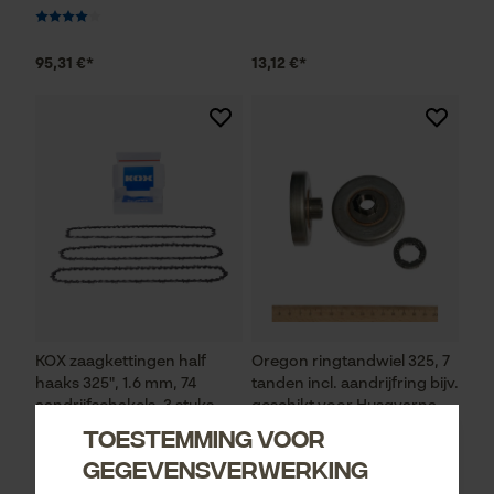
95,31 €*
13,12 €*
KOX zaagkettingen half
Oregon ringtandwiel 325, 7
haaks 325", 1.6 mm, 74
tanden incl. aandrijfring bijv.
aandrijfschakels, 3 stuks
geschikt voor Husqvarna
Toestemming voor
gegevensverwerking
49,65 €*
35,49 €*