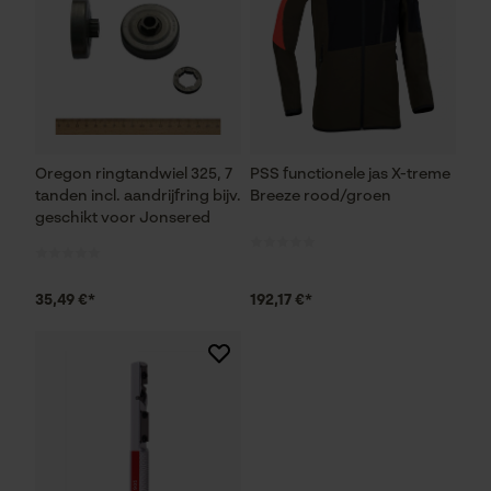
Econda Analytics
Mouseflow Web Analytics Tool
Fact-Finder Tracking
Oregon ringtandwiel 325, 7
PSS functionele jas X-treme
tanden incl. aandrijfring bijv.
Breeze rood/groen
geschikt voor Jonsered
Prestatie en functionele
Cookies
35,49 €*
192,17 €*
Loop54 Personalization
Gepersonaliseerde homepage
Opgeslagen winkelwagen
Persoonlijke begroeting