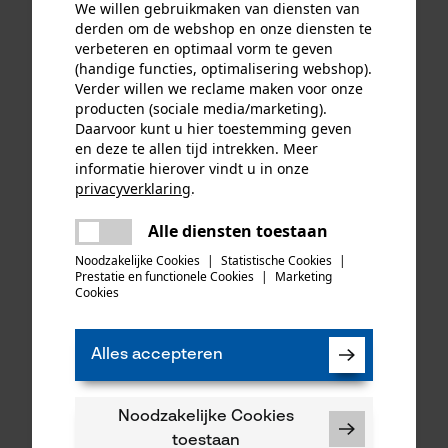
We willen gebruikmaken van diensten van
derden om de webshop en onze diensten te
verbeteren en optimaal vorm te geven
(handige functies, optimalisering webshop).
Verder willen we reclame maken voor onze
producten (sociale media/marketing).
Daarvoor kunt u hier toestemming geven
en deze te allen tijd intrekken. Meer
informatie hierover vindt u in onze
privacyverklaring
.
delen
Alle diensten toestaan
Er is een fout opgetreden. Gelieve
delen
het opnieuw te proberen.
Noodzakelijke Cookies
|
Statistische Cookies
|
Oregon voordelset
Felco snoeischaar 310 met
Prestatie en functionele Cookies
|
Marketing
AdvanceCut HD met
mail
lange, dunne lemmeten
Cookies
zaagblad en 4
zaagkettingen half haaks
3/8", 1.5 mm, 45 cm
Alles accepteren
Noodzakelijke Cookies
126,38 €*
20,23 €*
toestaan