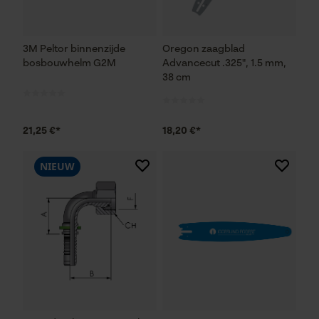
3M Peltor binnenzijde
Oregon zaagblad
bosbouwhelm G2M
Advancecut .325", 1.5 mm,
38 cm
21,25 €*
18,20 €*
NIEUW