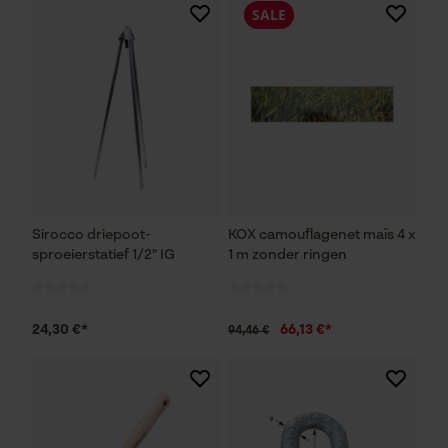
SALE
Sirocco driepoot-
KOX camouflagenet maïs 4 x
sproeierstatief 1/2" IG
1 m zonder ringen
24,30 €*
66,13 €*
94,46 €