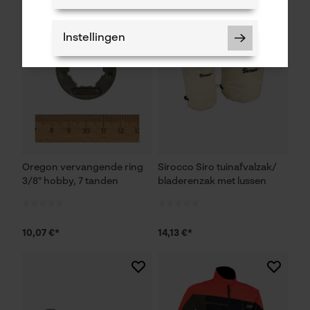
Instellingen
Noodzakelijke Cookies
Controleer instelling van cookies
Oregon vervangende ring
Sirocco Siro tuinafvalzak/
Session ID
3/8" hobby, 7 tanden
bladerenzak met lussen
De keuze voor
gegevensverwerking opslaan
Econda Tag Manager
10,07 €*
14,13 €*
Statistische Cookies