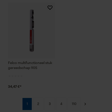
Google Global Site Tag
Microsoft Advertising Universal
Event Tracking
Survicate
Felco multifunctioneel stuk
gereedschap 905
34,47 €*
1
2
3
4
110