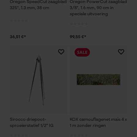
Oregon SpeedCut zaagblad
Oregon PowerCut zaagblad
325", 1.3 mm, 38 cm
3/8", 1.6 mm, 90 cm in
speciale uitvoering
36,51 €*
99,55 €*
SALE
Sirocco driepoot-
KOX camouflagenet maïs 4 x
sproeierstatief 1/2" IG
1 m zonder ringen