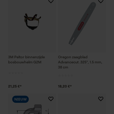
3M Peltor binnenzijde
Oregon zaagblad
bosbouwhelm G2M
Advancecut .325", 1.5 mm,
38 cm
21,25 €*
18,20 €*
NIEUW