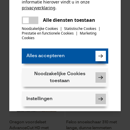
informatie hierover vindt u in onze
privacyverklaring
.
KOX zaagkettingen half
Oregon ringtandwiel 325, 7
delen
haaks 325", 1.6 mm, 74
tanden incl. aandrijfring bijv.
Alle diensten toestaan
Er is een fout opgetreden. Gelieve
aandrijfschakels, 3 stuks
geschikt voor Husqvarna
delen
het opnieuw te proberen.
Noodzakelijke Cookies
|
Statistische Cookies
|
Prestatie en functionele Cookies
|
Marketing
mail
Cookies
49,65 €*
35,49 €*
Alles accepteren
Noodzakelijke Cookies
toestaan
Instellingen
Oregon voordelset
Felco snoeischaar 310 met
AdvanceCut HD met
lange, dunne lemmeten