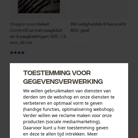
Oregon voordelset
3M veiligheidsbril SecureFit
ControlCut met zaagblad
400, geel
en 4 zaagkettingen 325", 1.6
mm, 45 cm
95,31 €*
13,12 €*
Toestemming voor
gegevensverwerking
We willen gebruikmaken van diensten van
derden om de webshop en onze diensten te
verbeteren en optimaal vorm te geven
(handige functies, optimalisering webshop).
Verder willen we reclame maken voor onze
producten (sociale media/marketing).
Daarvoor kunt u hier toestemming geven
en deze te allen tijd intrekken. Meer