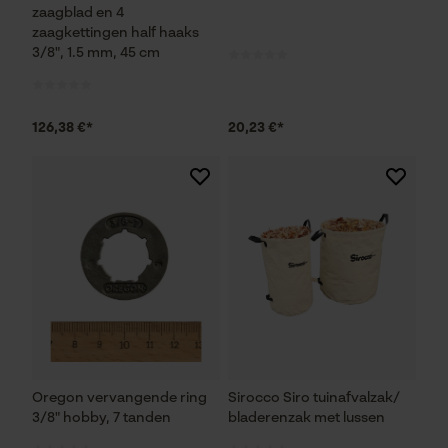
Noodzakelijke Cookies
zaagblad en 4
zaagkettingen half haaks
3/8", 1.5 mm, 45 cm
Controleer instelling van cookies
Session ID
De keuze voor
126,38 €*
20,23 €*
gegevensverwerking opslaan
Econda Tag Manager
Statistische Cookies
Econda Analytics
Mouseflow Web Analytics Tool
Oregon vervangende ring
Sirocco Siro tuinafvalzak/
3/8" hobby, 7 tanden
bladerenzak met lussen
Fact-Finder Tracking