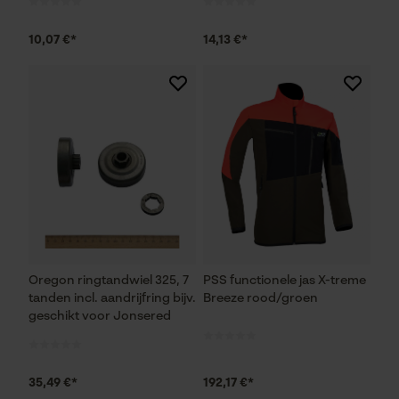
10,07 €*
14,13 €*
Prestatie en functionele
Cookies
Loop54 Personalization
Gepersonaliseerde homepage
Opgeslagen winkelwagen
Persoonlijke begroeting
Geo-IP en gebruikersdetectie
Oregon ringtandwiel 325, 7
PSS functionele jas X-treme
YouTube-video's
tanden incl. aandrijfring bijv.
Breeze rood/groen
geschikt voor Jonsered
Google Maps
35,49 €*
192,17 €*
Marketing Cookies