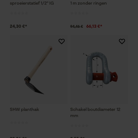
sproeierstatief 1/2" IG
1 m zonder ringen
24,30 €*
66,13 €*
94,46 €
SHW planthak
Schakel boutdiameter 12
mm