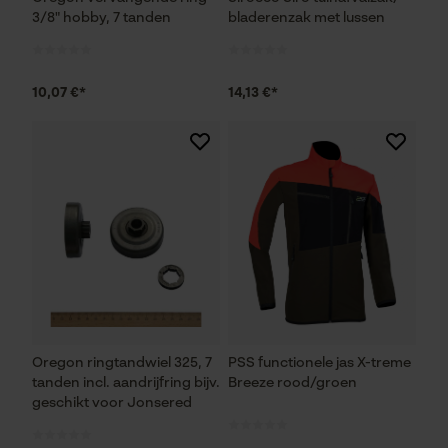
3/8" hobby, 7 tanden
bladerenzak met lussen
Prestatie en functionele
10,07 €*
14,13 €*
Cookies
Loop54 Personalization
Gepersonaliseerde homepage
Opgeslagen winkelwagen
Persoonlijke begroeting
Geo-IP en gebruikersdetectie
YouTube-video's
Oregon ringtandwiel 325, 7
PSS functionele jas X-treme
Google Maps
tanden incl. aandrijfring bijv.
Breeze rood/groen
geschikt voor Jonsered