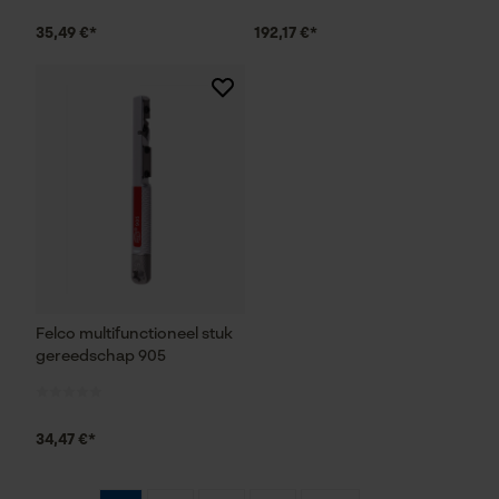
Marketing Cookies
35,49 €*
192,17 €*
Google Global Site Tag
Microsoft Advertising Universal
Event Tracking
Survicate
Felco multifunctioneel stuk
gereedschap 905
34,47 €*