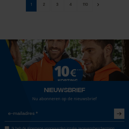
1
2
3
4
110
Nieuwsbrief
Nu abonneren op de nieuwsbrief
Ik heb de
Algemene voorwaarden inzake gegevensbescherming