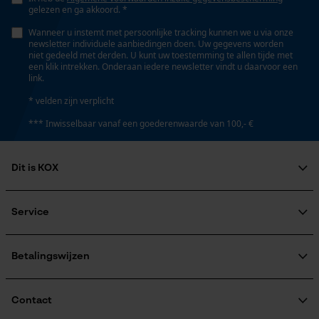
gelezen en ga akkoord. *
Wanneer u instemt met persoonlijke tracking kunnen we u via onze
newsletter individuele aanbiedingen doen. Uw gegevens worden
niet gedeeld met derden. U kunt uw toestemming te allen tijde met
een klik intrekken. Onderaan iedere newsletter vindt u daarvoor een
link.
* velden zijn verplicht
*** Inwisselbaar vanaf een goederenwaarde van 100,- €
Dit is KOX
Over ons
Maatschappelijke betrokkenheid
Service
raadgever
Veel gestelde vragen
KOX Harvester
KOX catalogus
Aanmelding nieuwsbrief
Betalingswijzen
Retourneren
Terugroepen product
Verzendkosteninformatie
Contact