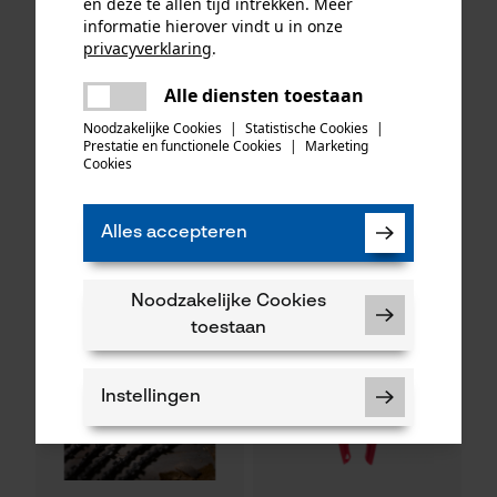
en deze te allen tijd intrekken. Meer
informatie hierover vindt u in onze
privacyverklaring
.
delen
Alle diensten toestaan
KOX zaagkettingen half
Oregon ringtandwiel 325, 7
Er is een fout opgetreden. Gelieve
delen
haaks 325", 1.6 mm, 74
tanden incl. aandrijfring bijv.
het opnieuw te proberen.
Noodzakelijke Cookies
|
Statistische Cookies
|
aandrijfschakels, 3 stuks
geschikt voor Husqvarna
Prestatie en functionele Cookies
|
Marketing
mail
Cookies
49,65 €*
35,49 €*
Alles accepteren
Noodzakelijke Cookies
toestaan
Instellingen