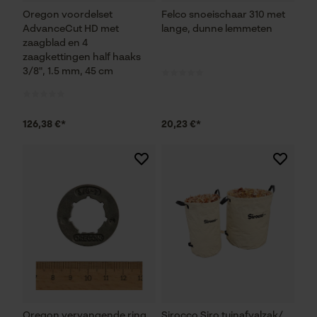
Oregon voordelset
Felco snoeischaar 310 met
Noodzakelijke Cookies
AdvanceCut HD met
lange, dunne lemmeten
zaagblad en 4
Controleer instelling van cookies
zaagkettingen half haaks
3/8", 1.5 mm, 45 cm
Session ID
De keuze voor
gegevensverwerking opslaan
126,38 €*
20,23 €*
Econda Tag Manager
Statistische Cookies
Econda Analytics
Mouseflow Web Analytics Tool
Fact-Finder Tracking
Oregon vervangende ring
Sirocco Siro tuinafvalzak/