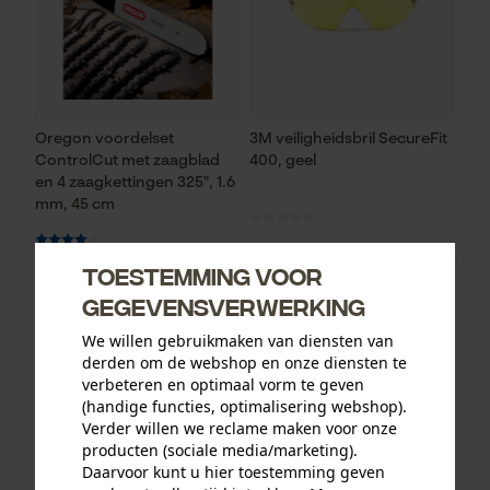
Oregon voordelset
3M veiligheidsbril SecureFit
ControlCut met zaagblad
400, geel
en 4 zaagkettingen 325", 1.6
mm, 45 cm
Toestemming voor
95,31 €*
13,12 €*
gegevensverwerking
We willen gebruikmaken van diensten van
derden om de webshop en onze diensten te
verbeteren en optimaal vorm te geven
(handige functies, optimalisering webshop).
Verder willen we reclame maken voor onze
producten (sociale media/marketing).
Daarvoor kunt u hier toestemming geven