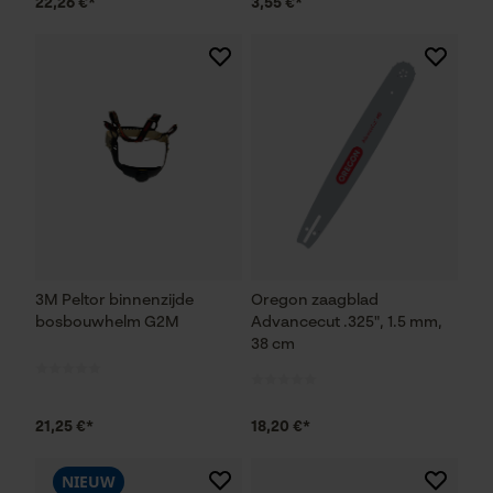
22,26 €*
3,55 €*
3M Peltor binnenzijde
Oregon zaagblad
bosbouwhelm G2M
Advancecut .325", 1.5 mm,
38 cm
21,25 €*
18,20 €*
NIEUW