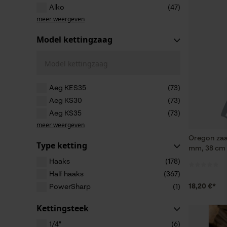
Alko
(47)
meer weergeven
Model kettingzaag
Model kettingzaag
Aeg KES35
(73)
Aeg KS30
(73)
Aeg KS35
(73)
meer weergeven
Oregon zaa
Type ketting
mm, 38 cm
Haaks
(178)
Half haaks
(367)
18,20 €*
PowerSharp
(1)
Kettingsteek
1/4"
(6)