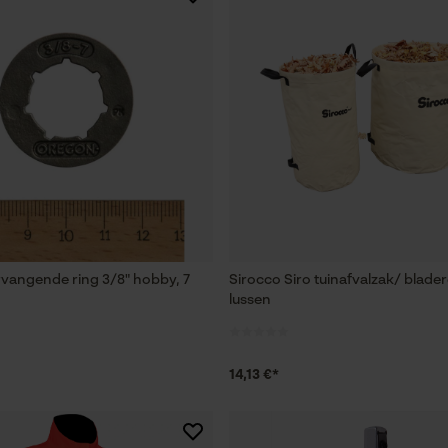
Loop54 Personalization
Gepersonaliseerde homepage
Opgeslagen winkelwagen
Persoonlijke begroeting
Geo-IP en gebruikersdetectie
YouTube-video's
Google Maps
vangende ring 3/8" hobby, 7
Sirocco Siro tuinafvalzak/ blade
lussen
Marketing Cookies
14,13 €*
Google Global Site Tag