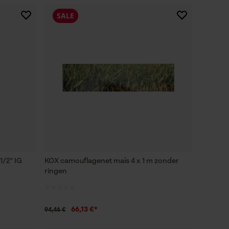
SALE
1/2" IG
KOX camouflagenet maïs 4 x 1 m zonder
ringen
66,13 €*
94,46 €