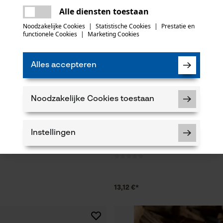
Er is een fout opgetreden. Gelieve het
Alle diensten toestaan
opnieuw te proberen.
mail
Noodzakelijke Cookies
|
Statistische Cookies
|
Prestatie en
functionele Cookies
|
Marketing Cookies
Alles accepteren
Noodzakelijke Cookies toestaan
rdelset ControlCut met
3M veiligheidsbril SecureFit 400,
Instellingen
 4 zaagkettingen 325", 1.6 mm,
13,12 €*
Noodzakelijke Cookies
Controleer instelling van cookies