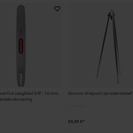
erCut zaagblad 3/8", 1.6 mm,
Sirocco driepoot-sproeierstatief 
eciale uitvoering
24,30 €*