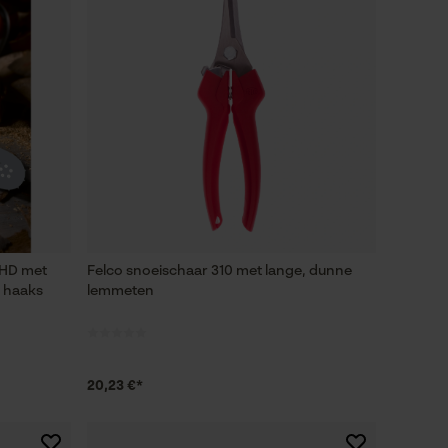
 HD met
Felco snoeischaar 310 met lange, dunne
f haaks
lemmeten
20,23 €*