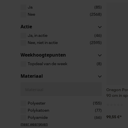
Ja
(85)
Nee
(2568)
Actie
Ja, in actie
(46)
Nee, niet in actie
(2595)
Weekhoogtepunten
Topdeal van de week
(8)
Materiaal
Materiaal
Oregon Pow
90 cm in sp
Polyester
(155)
Polykatoen
(77)
99,55 €*
Polyamide
(66)
meer weergeven