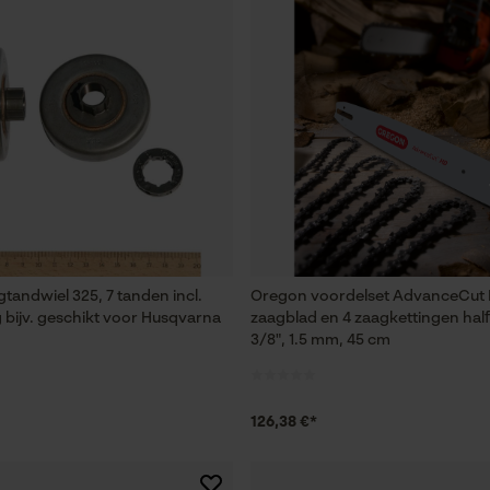
Session ID
De keuze voor gegevensverwerking
opslaan
Econda Tag Manager
Statistische Cookies
Econda Analytics
tandwiel 325, 7 tanden incl.
Oregon voordelset AdvanceCut
g bijv. geschikt voor Husqvarna
zaagblad en 4 zaagkettingen hal
Mouseflow Web Analytics Tool
3/8", 1.5 mm, 45 cm
Fact-Finder Tracking
126,38 €*
Prestatie en functionele Cookies