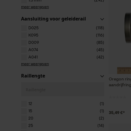
1.5 mm
(292)
meer weergeven
Aansluiting voor geleiderail
D025
(118)
K095
(116)
D009
(85)
A074
(45)
A041
(42)
meer weergeven
Raillengte
Oregon ring
aandrijfrin
Raillengte
12
(1)
15
(1)
35,49 €*
20
(2)
25
(14)