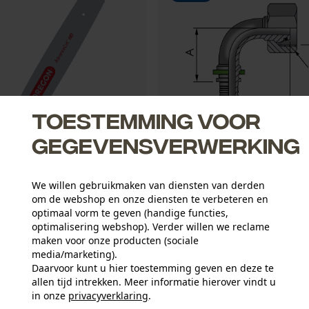
Toestemming voor
gegevensverwerking
We willen gebruikmaken van diensten van derden
gblad Advancecut .325", 1.5
FB Hydraulic Pressnippel DKOS
om de webshop en onze diensten te verbeteren en
optimaal vorm te geven (handige functies,
optimalisering webshop). Verder willen we reclame
maken voor onze producten (sociale
media/marketing).
2,37 €*
Daarvoor kunt u hier toestemming geven en deze te
allen tijd intrekken. Meer informatie hierover vindt u
in onze
privacyverklaring
.
delen