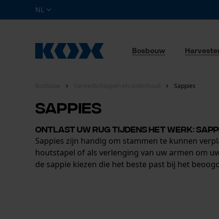
NL
Bosbouw
Harveste
Bosbouw
Gereedschappen en onderhoud
Sappies
Sappies
Ontlast uw rug tijdens het werk: sapp
Sappies zijn handig om stammen te kunnen verpl
houtstapel of als verlenging van uw armen om uw r
de sappie kiezen die het beste past bij het beoog