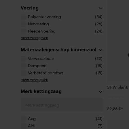
Voering
Polyester voering
(54)
Netvoering
(26)
Fleece voering
(24)
meer weergeven
Materiaaleigenschap binnenzool
Verwisselbaar
(22)
Dempend
(18)
Verbeterd comfort
(15)
meer weergeven
SHW plant
Merk kettingzaag
Merk kettingzaag
22,26 €*
Aeg
(41)
Aldi
(7)