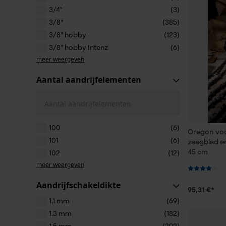
3/4"
(3)
3/8"
(385)
3/8" hobby
(123)
3/8" hobby Intenz
(6)
meer weergeven
Aantal aandrijfelementen
Aantal aandrijfelementen
100
(6)
Oregon voo
101
(6)
zaagblad en
45 cm
102
(12)
meer weergeven
Aandrijfschakeldikte
95,31 €*
1.1 mm
(69)
1.3 mm
(182)