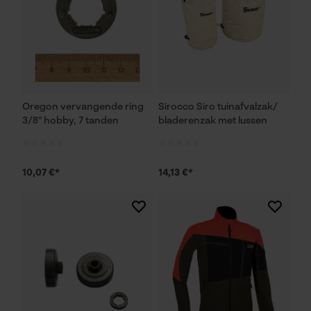
Econda Analytics
Mouseflow Web Analytics Tool
Fact-Finder Tracking
Oregon vervangende ring
Sirocco Siro tuinafvalzak/
Prestatie en functionele
3/8" hobby, 7 tanden
bladerenzak met lussen
Cookies
10,07 €*
14,13 €*
Loop54 Personalization
Gepersonaliseerde homepage
Opgeslagen winkelwagen
Persoonlijke begroeting
Geo-IP en gebruikersdetectie
YouTube-video's