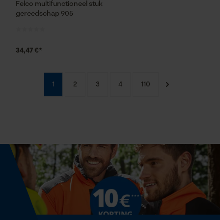
Felco multifunctioneel stuk
gereedschap 905
34,47 €*
1
2
3
4
110