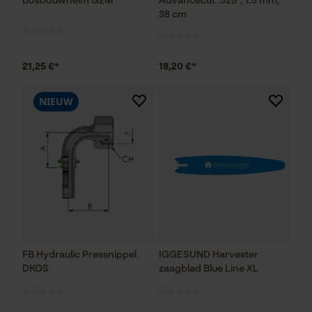
bosbouwhelm G2M
Advancecut .325", 1.5 mm,
38 cm
21,25 €*
18,20 €*
NIEUW
FB Hydraulic Pressnippel
IGGESUND Harvester
DKOS
zaagblad Blue Line XL