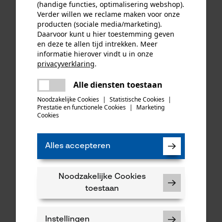
(handige functies, optimalisering webshop).
Verder willen we reclame maken voor onze
producten (sociale media/marketing).
Daarvoor kunt u hier toestemming geven
en deze te allen tijd intrekken. Meer
informatie hierover vindt u in onze
privacyverklaring
.
delen
Alle diensten toestaan
Er is een fout opgetreden. Gelieve
delen
het opnieuw te proberen.
Noodzakelijke Cookies
|
Statistische Cookies
|
Prestatie en functionele Cookies
|
Marketing
mail
Cookies
KOX zaagkettingen half
Oregon ringtandwiel 325, 7
haaks 325", 1.6 mm, 74
tanden incl. aandrijfring bijv.
aandrijfschakels, 3 stuks
geschikt voor Husqvarna
Alles accepteren
49,65 €*
35,49 €*
Noodzakelijke Cookies
toestaan
Instellingen