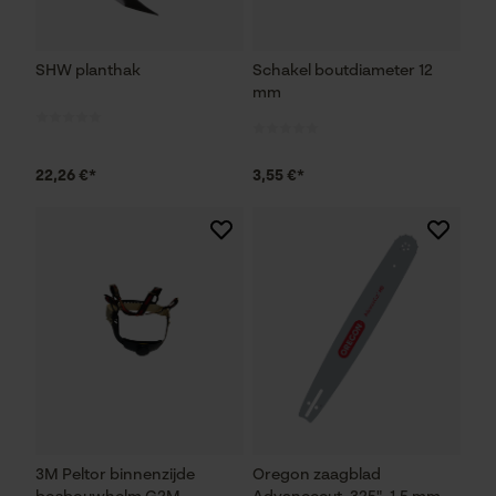
SHW planthak
Schakel boutdiameter 12
mm
22,26 €*
3,55 €*
3M Peltor binnenzijde
Oregon zaagblad