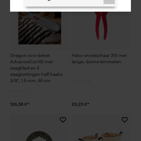
Noodzakelijke Cookies
Controleer instelling van cookies
Oregon voordelset
Felco snoeischaar 310 met
Session ID
AdvanceCut HD met
lange, dunne lemmeten
zaagblad en 4
De keuze voor
gegevensverwerking opslaan
zaagkettingen half haaks
3/8", 1.5 mm, 45 cm
Econda Tag Manager
126,38 €*
20,23 €*
Statistische Cookies