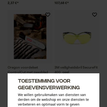
2,37 €*
107,68 €*
Oregon voordelset
3M veiligheidsbril SecureFit
ControlCut met zaagblad
400, geel
en 4 zaagkettingen 325", 1.6
Toestemming voor
mm, 45 cm
gegevensverwerking
We willen gebruikmaken van diensten van
derden om de webshop en onze diensten te
95,31 €*
13,12 €*
verbeteren en optimaal vorm te geven