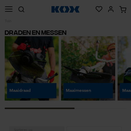
Tuin
Draden en messen
Maaidraad
Maaimessen
Maa
Sorteren op