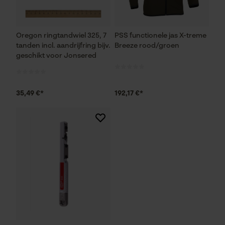
Google Maps
Oregon ringtandwiel 325, 7
PSS functionele jas X-treme
Marketing Cookies
tanden incl. aandrijfring bijv.
Breeze rood/groen
geschikt voor Jonsered
35,49 €*
192,17 €*
Google Global Site Tag
Microsoft Advertising Universal
Event Tracking
Survicate