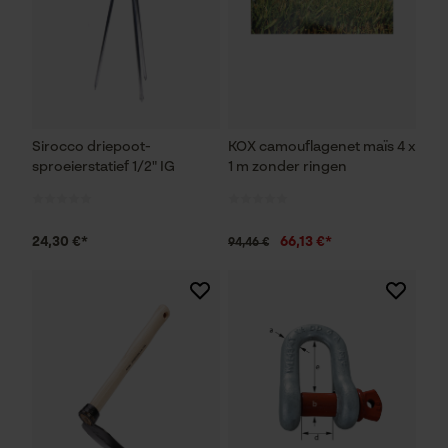
Sirocco driepoot-
KOX camouflagenet maïs 4 x
sproeierstatief 1/2" IG
1 m zonder ringen
24,30 €*
66,13 €*
94,46 €