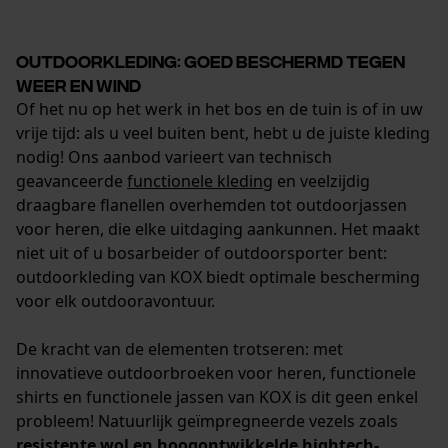
Statistische Cookies
Outdoorkleding: goed beschermd tegen
weer en wind
Of het nu op het werk in het bos en de tuin is of in uw
vrije tijd: als u veel buiten bent, hebt u de juiste kleding
nodig! Ons aanbod varieert van technisch
Econda Analytics
geavanceerde
functionele kleding
en veelzijdig
Mouseflow Web Analytics Tool
draagbare flanellen overhemden tot outdoorjassen
voor heren, die elke uitdaging aankunnen. Het maakt
Fact-Finder Tracking
niet uit of u bosarbeider of outdoorsporter bent:
outdoorkleding van KOX biedt optimale bescherming
voor elk outdooravontuur.
Prestatie en functionele
Cookies
De kracht van de elementen trotseren: met
innovatieve outdoorbroeken voor heren, functionele
shirts en functionele jassen van KOX is dit geen enkel
probleem! Natuurlijk geïmpregneerde vezels zoals
Loop54 Personalization
resistente wol en hoogontwikkelde hightech-