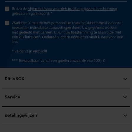
Ik heb de
Algemene voorwaarden inzake gegevensbescherming
gelezen en ga akkoord. *
Wanneer u instemt met persoonlijke tracking kunnen we u via onze
newsletter individuele aanbiedingen doen. Uw gegevens worden
niet gedeeld met derden. U kunt uw toestemming te allen tijde met
een klik intrekken. Onderaan iedere newsletter vindt u daarvoor een
link.
* velden zijn verplicht
*** Inwisselbaar vanaf een goederenwaarde van 100,- €
Dit is KOX
Over ons
Maatschappelijke betrokkenheid
Service
raadgever
Veel gestelde vragen
KOX Harvester
KOX catalogus
Aanmelding nieuwsbrief
Betalingswijzen
Retourneren
Terugroepen product