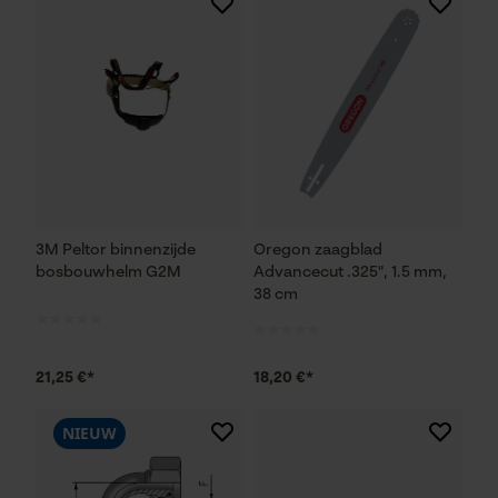
3M Peltor binnenzijde
Oregon zaagblad
bosbouwhelm G2M
Advancecut .325", 1.5 mm,
38 cm
21,25 €*
18,20 €*
NIEUW