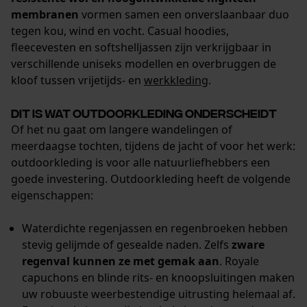
Gepersonaliseerde homepage
membranen
vormen samen een onverslaanbaar duo
Opgeslagen winkelwagen
tegen kou, wind en vocht. Casual hoodies,
fleecevesten en softshelljassen zijn verkrijgbaar in
Persoonlijke begroeting
verschillende uniseks modellen en overbruggen de
Geo-IP en gebruikersdetectie
kloof tussen vrijetijds- en
werkkleding
.
YouTube-video's
Dit is wat outdoorkleding onderscheidt
Google Maps
Of het nu gaat om langere wandelingen of
meerdaagse tochten, tijdens de jacht of voor het werk:
outdoorkleding is voor alle natuurliefhebbers een
Marketing Cookies
goede investering. Outdoorkleding heeft de volgende
eigenschappen:
Waterdichte regenjassen en regenbroeken hebben
Google Global Site Tag
stevig gelijmde of gesealde naden. Zelfs
zware
Microsoft Advertising Universal
regenval kunnen ze met gemak aan
. Royale
Event Tracking
capuchons en blinde rits- en knoopsluitingen maken
Survicate
uw robuuste weerbestendige uitrusting helemaal af.