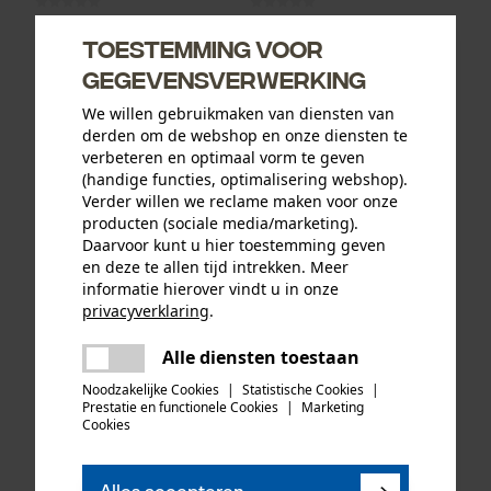
Toestemming voor
10,07 €*
14,13 €*
gegevensverwerking
We willen gebruikmaken van diensten van
derden om de webshop en onze diensten te
verbeteren en optimaal vorm te geven
(handige functies, optimalisering webshop).
Verder willen we reclame maken voor onze
producten (sociale media/marketing).
Daarvoor kunt u hier toestemming geven
en deze te allen tijd intrekken. Meer
informatie hierover vindt u in onze
privacyverklaring
.
delen
Oregon ringtandwiel 325, 7
PSS functionele jas X-treme
Alle diensten toestaan
Er is een fout opgetreden. Gelieve
tanden incl. aandrijfring bijv.
Breeze rood/groen
delen
het opnieuw te proberen.
Noodzakelijke Cookies
|
Statistische Cookies
|
geschikt voor Jonsered
Prestatie en functionele Cookies
|
Marketing
mail
Cookies
35,49 €*
192,17 €*