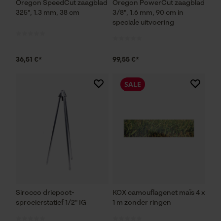
Oregon SpeedCut zaagblad
Oregon PowerCut zaagblad
325", 1.3 mm, 38 cm
3/8", 1.6 mm, 90 cm in
speciale uitvoering
36,51 €*
99,55 €*
SALE
Sirocco driepoot-
KOX camouflagenet maïs 4 x
sproeierstatief 1/2" IG
1 m zonder ringen