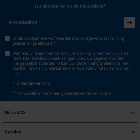
Nu abonneren op de nieuwsbrief
Marketing Cookies
Ik heb de
Algemene voorwaarden inzake gegevensbescherming
gelezen en ga akkoord. *
Google Global Site Tag
Wanneer u instemt met persoonlijke tracking kunnen we u via onze
Microsoft Advertising Universal
newsletter individuele aanbiedingen doen. Uw gegevens worden
Event Tracking
niet gedeeld met derden. U kunt uw toestemming te allen tijde met
een klik intrekken. Onderaan iedere newsletter vindt u daarvoor een
Survicate
link.
* velden zijn verplicht
*** Inwisselbaar vanaf een goederenwaarde van 100,- €
Dit is KOX
Over ons
Maatschappelijke betrokkenheid
Service
raadgever