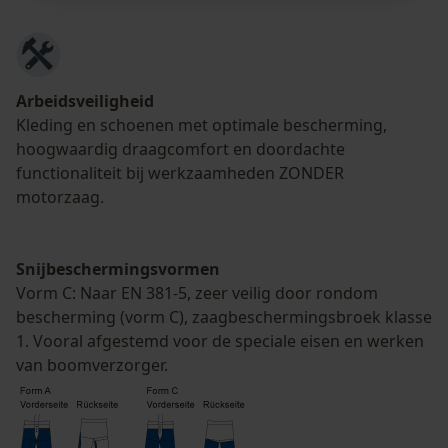
Noodzakelijke Cookies
Arbeidsveiligheid
Controleer instelling van cookies
Kleding en schoenen met optimale bescherming,
hoogwaardig draagcomfort en doordachte
Session ID
functionaliteit bij werkzaamheden ZONDER
De keuze voor
gegevensverwerking opslaan
motorzaag.
Econda Tag Manager
Snijbeschermingsvormen
Vorm C: Naar EN 381-5, zeer veilig door rondom
Statistische Cookies
bescherming (vorm C), zaagbeschermingsbroek klasse
1. Vooral afgestemd voor de speciale eisen en werken
van boomverzorger.
Econda Analytics