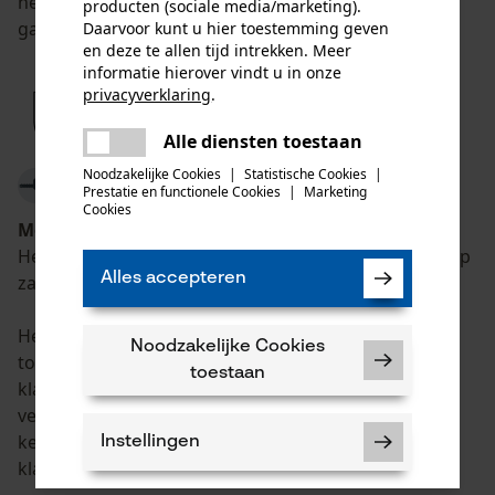
hebben om een constante product-veiligheid te
producten (sociale media/marketing).
garanderen.
Daarvoor kunt u hier toestemming geven
en deze te allen tijd intrekken. Meer
informatie hierover vindt u in onze
privacyverklaring
.
delen
Alle diensten toestaan
Er is een fout opgetreden. Gelieve
delen
het opnieuw te proberen.
Noodzakelijke Cookies
|
Statistische Cookies
|
Prestatie en functionele Cookies
|
Marketing
mail
Cookies
Motorzaagpictogram
Het moet duidelijk zichtbaar zijn aan de buitenkant op
Alles accepteren
zaagbroeken en schoeisel.
Het betekent: product voor motorzaagwerken
Noodzakelijke Cookies
toegelaten en het vervult de veiligheidsbescherming
toestaan
klasse 1, d.w.z. succesvol gekeurde
veiligheidsbescherming naar klasse 1 met een
kettingsnelheid van 20 m/ sec (uitlopende ketting),
Instellingen
klasse 2 is 24 m/sec en klasse 3 is 28 m/sec.