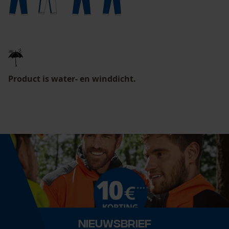
Mouseflow Web Analytics Tool
Fact-Finder Tracking
Prestatie en functionele
Cookies
Product is water- en winddicht.
Loop54 Personalization
Gepersonaliseerde homepage
Opgeslagen winkelwagen
Persoonlijke begroeting
Geo-IP en gebruikersdetectie
YouTube-video's
Google Maps
Nieuwsbrief