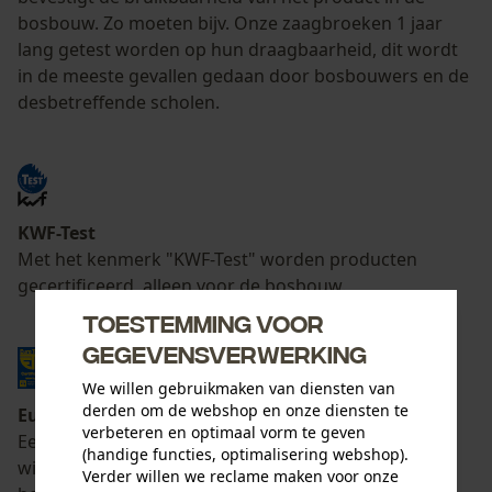
bosbouw. Zo moeten bijv. Onze zaagbroeken 1 jaar
lang getest worden op hun draagbaarheid, dit wordt
in de meeste gevallen gedaan door bosbouwers en de
desbetreffende scholen.
KWF-Test
Met het kenmerk "KWF-Test" worden producten
gecertificeerd, alleen voor de bosbouw.
Toestemming voor
gegevensverwerking
We willen gebruikmaken van diensten van
derden om de webshop en onze diensten te
Euro Test
verbeteren en optimaal vorm te geven
Een gecertificeerde keuringsdienst keurt regelmatig
(handige functies, optimalisering webshop).
willekeurig specifieke producten, die het CE-teken
Verder willen we reclame maken voor onze