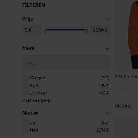
FILTEREN
Prijs
Merk
Merk
PSS Softshe
Oregon
(719)
KOX
(499)
Jobman
(139)
meer weergeven
141,34 €*
Nieuw
Ja
(85)
Nee
(2568)