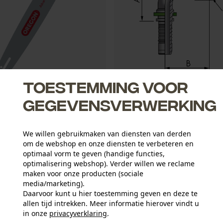
Toestemming voor
gblad Advancecut .325", 1.5
FB Hydraulic Pressnippel DKOS
gegevensverwerking
We willen gebruikmaken van diensten van derden
om de webshop en onze diensten te verbeteren en
2,37 €*
optimaal vorm te geven (handige functies,
optimalisering webshop). Verder willen we reclame
maken voor onze producten (sociale
media/marketing).
Daarvoor kunt u hier toestemming geven en deze te
allen tijd intrekken. Meer informatie hierover vindt u
in onze
privacyverklaring
.
delen