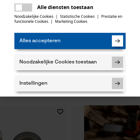
Er is een fout opgetreden. Gelieve het
Alle diensten toestaan
opnieuw te proberen.
mail
Noodzakelijke Cookies
|
Statistische Cookies
|
Prestatie en
functionele Cookies
|
Marketing Cookies
Alles accepteren
rdelset ControlCut met
3M veiligheidsbril SecureFit 400,
Noodzakelijke Cookies toestaan
 4 zaagkettingen 325", 1.6 mm,
Instellingen
13,12 €*
Noodzakelijke Cookies
Controleer instelling van cookies