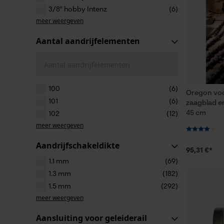
3/8" hobby Intenz
(6)
meer weergeven
Aantal aandrijfelementen
Aantal aandrijfelementen
100
(6)
Oregon voo
101
(6)
zaagblad en
45 cm
102
(12)
meer weergeven
Aandrijfschakeldikte
95,31 €*
1.1 mm
(69)
1.3 mm
(182)
1.5 mm
(292)
meer weergeven
Aansluiting voor geleiderail