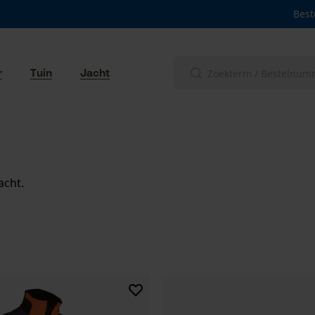
Best
r
Tuin
Jacht
acht.