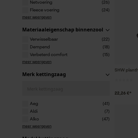
Netvoering
(26)
Fleece voering
(24)
meer weergeven
Materiaaleigenschap binnenzool
Verwisselbaar
(22)
Dempend
(18)
Verbeterd comfort
(15)
meer weergeven
SHW plant
Merk kettingzaag
Merk kettingzaag
22,26 €*
Aeg
(41)
Aldi
(7)
Alko
(47)
meer weergeven