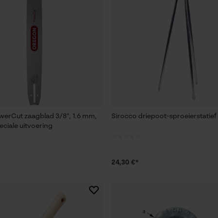
erCut zaagblad 3/8", 1.6 mm,
Sirocco driepoot-sproeierstatief 
eciale uitvoering
24,30 €*