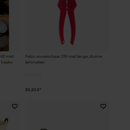
 HD met
Felco snoeischaar 310 met lange, dunne
f haaks
lemmeten
20,23 €*