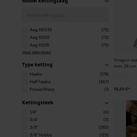
Model kettingzaag
Model kettingzaag
Aeg KES35
(73)
Aeg KS30
(73)
Aeg KS35
(73)
meer weergeven
Oregon zaa
Type ketting
mm, 38 cm
Haaks
(178)
Half haaks
(367)
18,20 €*
PowerSharp
(1)
Kettingsteek
1/4"
(6)
3/4"
(3)
3/8"
(385)
3/8" hobby
(123)