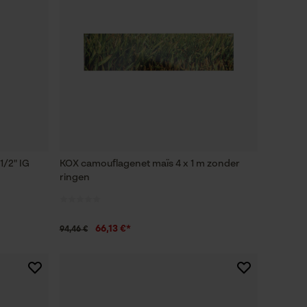
1/2" IG
KOX camouflagenet maïs 4 x 1 m zonder
ringen
66,13 €*
94,46 €