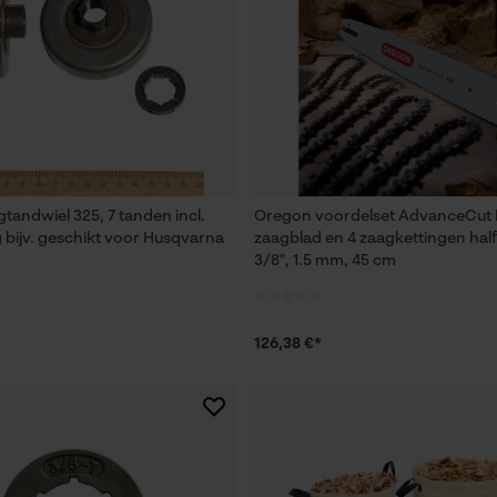
Session ID
De keuze voor gegevensverwerking
opslaan
Econda Tag Manager
Statistische Cookies
tandwiel 325, 7 tanden incl.
Oregon voordelset AdvanceCut
g bijv. geschikt voor Husqvarna
zaagblad en 4 zaagkettingen hal
3/8", 1.5 mm, 45 cm
Econda Analytics
Mouseflow Web Analytics Tool
126,38 €*
Fact-Finder Tracking
Prestatie en functionele Cookies