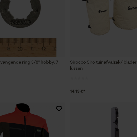
Loop54 Personalization
Gepersonaliseerde homepage
Opgeslagen winkelwagen
Persoonlijke begroeting
Geo-IP en gebruikersdetectie
vangende ring 3/8" hobby, 7
Sirocco Siro tuinafvalzak/ blade
YouTube-video's
lussen
Google Maps
14,13 €*
Marketing Cookies
Google Global Site Tag