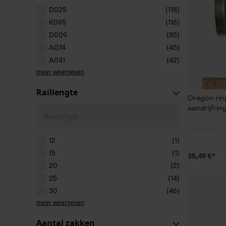
D025
(118)
K095
(116)
D009
(85)
A074
(45)
A041
(42)
meer weergeven
Raillengte
Oregon ring
aandrijfrin
Raillengte
12
(1)
15
(1)
35,49 €*
20
(2)
25
(14)
30
(46)
meer weergeven
Aantal zakken