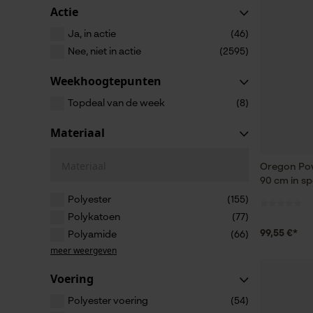
Actie
Ja, in actie
(46)
Nee, niet in actie
(2595)
Weekhoogtepunten
Topdeal van de week
(8)
Materiaal
Materiaal
Oregon Pow
90 cm in sp
Polyester
(155)
Polykatoen
(77)
99,55 €*
Polyamide
(66)
meer weergeven
Voering
Polyester voering
(54)