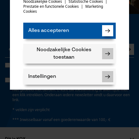
het opnieuw te proberen.
Noodzakelijke Cookies
|
Statistische Cookies
|
Prestatie en functionele Cookies
|
Marketing
mail
Cookies
Nieuwsbrief
Alles accepteren
Nu abonneren op de nieuwsbrief
Noodzakelijke Cookies
toestaan
Ik heb de
Algemene voorwaarden inzake gegevensbescherming
gelezen en ga akkoord. *
Instellingen
Wanneer u instemt met persoonlijke tracking kunnen we u via onze
newsletter individuele aanbiedingen doen. Uw gegevens worden
niet gedeeld met derden. U kunt uw toestemming te allen tijde met
een klik intrekken. Onderaan iedere newsletter vindt u daarvoor een
link.
* velden zijn verplicht
Noodzakelijke Cookies
*** Inwisselbaar vanaf een goederenwaarde van 100,- €
Controleer instelling van cookies
Session ID