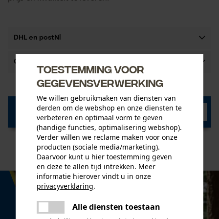
DHL en postNl
GLS
Toestemming voor
gegevensverwerking
We willen gebruikmaken van diensten van
Naar de informatie over
derden om de webshop en onze diensten te
verbeteren en optimaal vorm te geven
Retourzendingen
(handige functies, optimalisering webshop).
Verder willen we reclame maken voor onze
producten (sociale media/marketing).
Daarvoor kunt u hier toestemming geven
en deze te allen tijd intrekken. Meer
informatie hierover vindt u in onze
privacyverklaring
.
delen
Alle diensten toestaan
Er is een fout opgetreden. Gelieve
delen