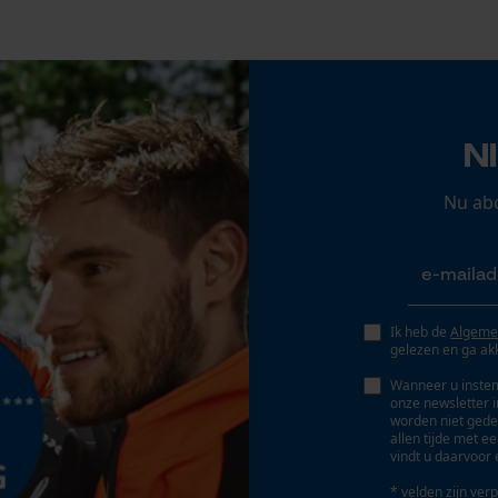
Session ID
De keuze voor gegevensverwerking
opslaan
Econda Tag Manager
N
Nu ab
Statistische Cookies
Econda Analytics
Ik heb de
Algeme
Mouseflow Web Analytics Tool
gelezen en ga ak
Fact-Finder Tracking
Wanneer u instem
onze newsletter 
worden niet gede
allen tijde met e
vindt u daarvoor 
Prestatie en functionele Cookies
* velden zijn verp