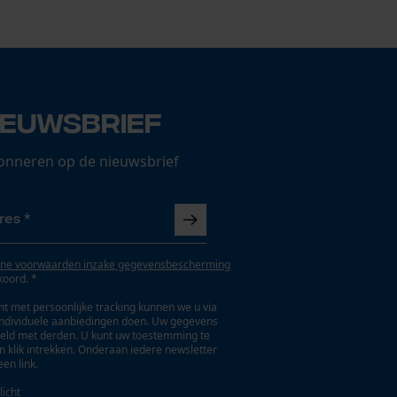
ieuwsbrief
onneren op de nieuwsbrief
ne voorwaarden inzake gegevensbescherming
koord. *
t met persoonlijke tracking kunnen we u via
individuele aanbiedingen doen. Uw gegevens
eld met derden. U kunt uw toestemming te
en klik intrekken. Onderaan iedere newsletter
een link.
licht