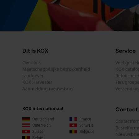
Dit is KOX
Service
Over ons
Veel geste
Maatschappelijke betrokkenheid
KOX catalo
raadgever
Retourner
KOX Harvester
Terugroepe
Aanmelding nieuwsbrief
Verzendkos
KOX internationaal
Contact
Deutschland
France
Contactfor
Österreich
Schweiz
Bestelform
Suisse
Belgique
Nieuwsbrie
België