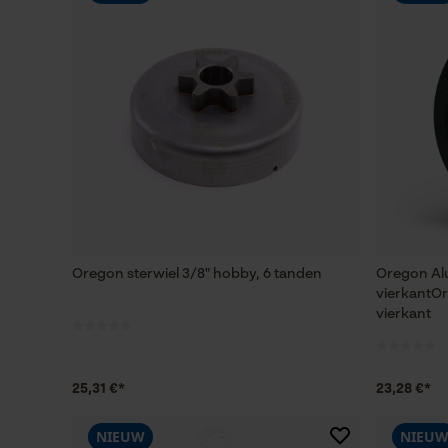
Oregon sterwiel 3/8" hobby, 6 tanden
Oregon Al
vierkantO
vierkant
25,31 €*
23,28 €*
NIEUW
NIEU