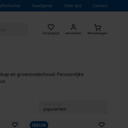
elformulier
Raadgever
Over ons
Contact
Verlanglijst
aanmelden
Winkelwagen
outkap en groenonderhoud: Persoonlijke
ur.
Sorteren op
NIEUW