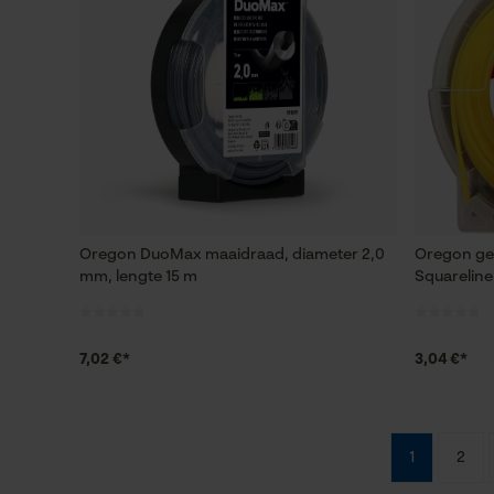
Oregon DuoMax maaidraad, diameter 2,0
Oregon gel
mm, lengte 15 m
Squareline
7,02 €*
3,04 €*
1
2