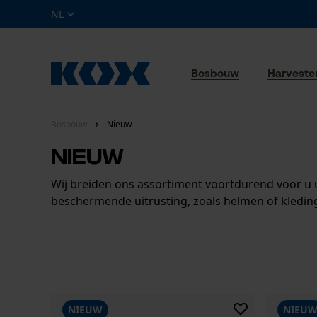
NL
Bosbouw
Harveste
Bosbouw
Nieuw
Nieuw
Wij breiden ons assortiment voortdurend voor u u
beschermende uitrusting, zoals helmen of kledi
NIEUW
NIEU