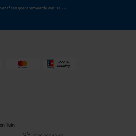
 vanaf een goederenwaarde van 100,- €
en Tuin
0800 096 69 66