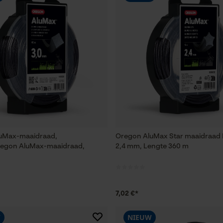
uMax-maaidraad,
Oregon AluMax Star maaidraad 
regon AluMax-maaidraad,
2,4 mm, Lengte 360 m
7,02 €*
W
NIEUW