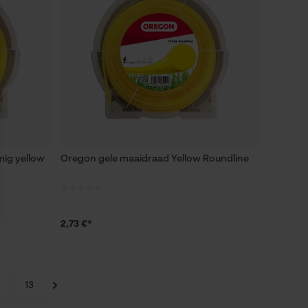
mig yellow
Oregon gele maaidraad Yellow Roundline
2,73 €*
13