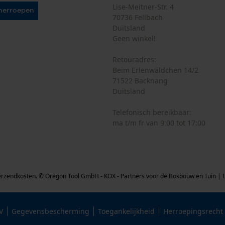
Lise-Meitner-Str. 4
Microsoft Advertising Universal Event
herroepen
70736 Fellbach
Tracking
Duitsland
Survicate
Geen winkel!
Retouradres:
Beim Erlenwäldchen 14/2
71522 Backnang
Duitsland
Telefonisch bereikbaar:
ma t/m fr van 9:00 tot 17:00
verzendkosten.
© Oregon Tool GmbH - KOX - Partners voor de Bosbouw en Tuin |
V
Gegevensbescherming
Toegankelijkheid
Herroepingsrecht