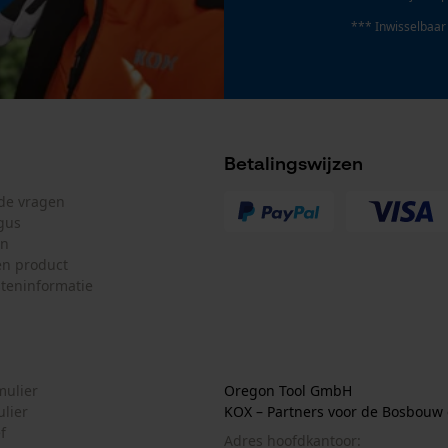
*** Inwisselbaar
Loop54 Personalization
Gepersonaliseerde homepage
Opgeslagen winkelwagen
Betalingswijzen
Persoonlijke begroeting
Geo-IP en gebruikersdetectie
lde vragen
gus
YouTube-video's
en
n product
Google Maps
teninformatie
Marketing Cookies
mulier
Oregon Tool GmbH
ulier
KOX – Partners voor de Bosbouw 
f
Adres hoofdkantoor:
Google Global Site Tag