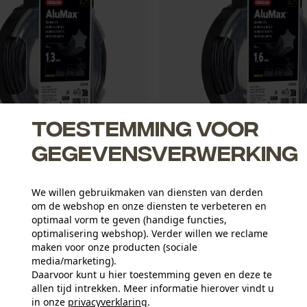
Toestemming voor
gegevensverwerking
uMax Star maaidraad 1,3 mm
Oregon AluMax Star maaidraad 
15 m lengte
diameter, 15 m lengte
We willen gebruikmaken van diensten van derden
om de webshop en onze diensten te verbeteren en
optimaal vorm te geven (handige functies,
optimalisering webshop). Verder willen we reclame
5,37 €*
maken voor onze producten (sociale
media/marketing).
W
Daarvoor kunt u hier toestemming geven en deze te
allen tijd intrekken. Meer informatie hierover vindt u
in onze
privacyverklaring
.