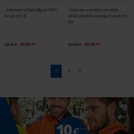
Econda Analytics
Jobman softshelljack 1201
Jobman werkbroek HiVis
bruin mt. S
2240 stretch oranje/zwart mt.
Mouseflow Web Analytics Tool
60
Fact-Finder Tracking
26,90 €*
60,96 €*
53,78 €
121,92 €
Prestatie en functionele
Cookies
1
2
Loop54 Personalization
Gepersonaliseerde homepage
Opgeslagen winkelwagen
Persoonlijke begroeting
Geo-IP en gebruikersdetectie
YouTube-video's