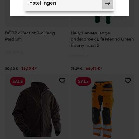
Instellingen
DÖRR cijferslot 3-cijferig
Helly Hansen lange
Medium
onderbroek Lifa Merino Green
Noodzakelijke Cookies
Ebony maat S
Controleer instelling van cookies
Session ID
16,19 €*
66,47 €*
20,23 €
78,19 €
De keuze voor
gegevensverwerking opslaan
SALE
SALE
Econda Tag Manager
Statistische Cookies