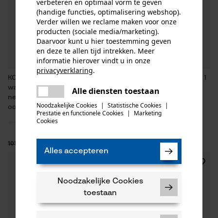
verbeteren en optimaal vorm te geven
(handige functies, optimalisering webshop).
Verder willen we reclame maken voor onze
producten (sociale media/marketing).
Daarvoor kunt u hier toestemming geven
en deze te allen tijd intrekken. Meer
informatie hierover vindt u in onze
privacyverklaring
.
KOX
KOX camouflagenet maïs 4 x 1
delen
waarschuwings-/camouflage
m zonder ringen
Alle diensten toestaan
Er is een fout opgetreden. Gelieve
net bos 4 x 1 m met edelstalen
delen
het opnieuw te proberen.
Noodzakelijke Cookies
|
Statistische Cookies
|
oogjes
Prestatie en functionele Cookies
|
Marketing
mail
Cookies
71,11 €*
66,13 €*
101,58 €
94,46 €
Alles accepteren
SALE
SALE
Noodzakelijke Cookies
toestaan