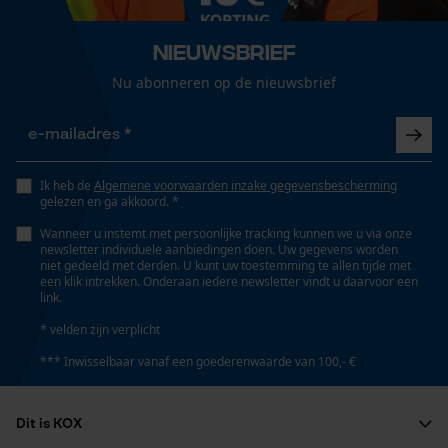
Google Maps
Nieuwsbrief
Nu abonneren op de nieuwsbrief
Marketing Cookies
Ik heb de
Algemene voorwaarden inzake gegevensbescherming
gelezen en ga akkoord. *
Google Global Site Tag
Microsoft Advertising Universal
Wanneer u instemt met persoonlijke tracking kunnen we u via onze
Event Tracking
newsletter individuele aanbiedingen doen. Uw gegevens worden
niet gedeeld met derden. U kunt uw toestemming te allen tijde met
Survicate
een klik intrekken. Onderaan iedere newsletter vindt u daarvoor een
link.
* velden zijn verplicht
*** Inwisselbaar vanaf een goederenwaarde van 100,- €
Dit is KOX