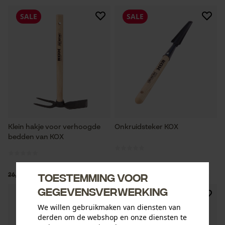
SALE
SALE
Klein hakje voor verhoogde
Onkruidsteker KOX
bedden van KOX
Toestemming voor
10,07 €*
7,02 €*
26,33 €
18,20 €
gegevensverwerking
SALE
SALE
We willen gebruikmaken van diensten van
derden om de webshop en onze diensten te