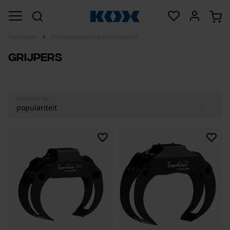
Harvester
Houtverplaatsing en transport
Grijpers
Sorteren op