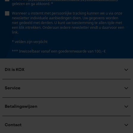
Fact-Finder Tracking
gelezen en ga akkoord. *
Wanneer u instemt met persoonlijke tracking kunnen we u via onze
newsletter individuele aanbiedingen doen. Uw gegevens worden
niet gedeeld met derden. U kunt uw toestemming te allen tijde met
Prestatie en functionele
een klik intrekken. Onderaan iedere newsletter vindt u daarvoor een
Cookies
link.
* velden zijn verplicht
*** Inwisselbaar vanaf een goederenwaarde van 100,- €
Loop54 Personalization
Gepersonaliseerde homepage
Dit is KOX
Opgeslagen winkelwagen
Over ons
Persoonlijke begroeting
Maatschappelijke betrokkenheid
Service
Geo-IP en gebruikersdetectie
raadgever
Veel gestelde vragen
KOX Harvester
YouTube-video's
KOX catalogus
Aanmelding nieuwsbrief
Betalingswijzen
Retourneren
Google Maps
Terugroepen product
Verzendkosteninformatie
Contact