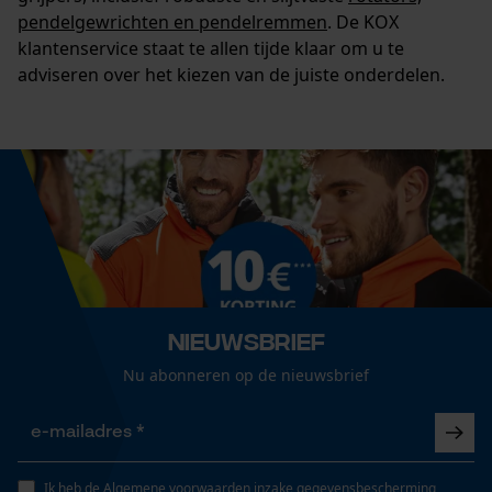
pendelgewrichten en pendelremmen
. De KOX
Noodzakelijke Cookies
klantenservice staat te allen tijde klaar om u te
adviseren over het kiezen van de juiste onderdelen.
Controleer instelling van cookies
Session ID
De keuze voor
gegevensverwerking opslaan
Econda Tag Manager
Statistische Cookies
Nieuwsbrief
Nu abonneren op de nieuwsbrief
Econda Analytics
Mouseflow Web Analytics Tool
Ik heb de
Algemene voorwaarden inzake gegevensbescherming