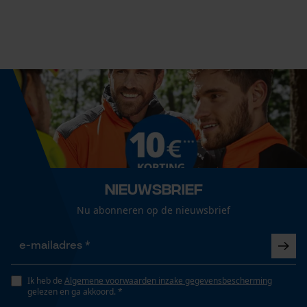
Fasewisselaar
Nee
Econda Analytics
Mouseflow Web Analytics Tool
Schuine snede
Nee
Fact-Finder Tracking
Gereedschapsloze kettingspanning
Prestatie en functionele
Nee
Nieuwsbrief
Cookies
Nu abonneren op de nieuwsbrief
Gereedschapsloze kettingwissel
Nee
Loop54 Personalization
Gepersonaliseerde homepage
Ik heb de
Algemene voorwaarden inzake gegevensbescherming
gelezen en ga akkoord. *
Opgeslagen winkelwagen
Energie & vermogen