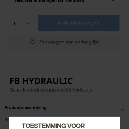
Selecteer afmetingen schroefdraad
in de winkelwagen
Toevoegen aan verlanglijst
FB HYDRAULIC
Naar de merkenshop van FB Hydraulic
Productomschrijving
Persnippel ORFSDKO 45° - ORFS wartelmoer 45°.
Toestemming voor