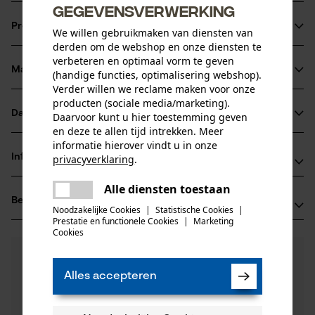
gegevensverwerking
Productinformatie
We willen gebruikmaken van diensten van
derden om de webshop en onze diensten te
verbeteren en optimaal vorm te geven
Materiaal & onderhoud
(handige functies, optimalisering webshop).
Productdetails
Verder willen we reclame maken voor onze
producten (sociale media/marketing).
Leeftijdsgroep
Datasheets
Daarvoor kunt u hier toestemming geven
Materiaal
volwassen
en deze te allen tijd intrekken. Meer
Productveiligheidsblad (PDF)
informatie hierover vindt u in onze
Hoofdmateriaal
Informatie van de fabrikant
privacyverklaring
.
carbonstaal
Aantal delen
delen
Alle diensten toestaan
Fabrikant
1 st.
Er is een fout opgetreden. Gelieve
Beoordelingen
delen
(0)
Hydro Holding Spa
het opnieuw te proberen.
Noodzakelijke Cookies
|
Statistische Cookies
|
Materiaal samenstelling
Via Provinciale Nord 26A
Prestatie en functionele Cookies
|
Marketing
mail
Cookies
Koolstofstaal
40050 Castello D'Argile, Italië
Sluitingstype
E-mail: hh@hydro-holding.com
0
Nog vragen?
(0)
Koppelingsplugbevestiging
Product aanbevelen
Onze experts staan graag voor u klaar!
Website: -
Alles accepteren
Een vraag
Tel.: + 39 0519 7663 5
Productonderhoud
Filteren op aantal sterren
stellen
Branche