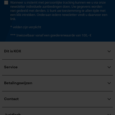
Wanneer u instemt met persoonlijke tracking kunnen we u via onze
Persoonlijke begroeting
newsletter individuele aanbiedingen doen. Uw gegevens worden
Accucapaciteitsaanduiding
niet gedeeld met derden. U kunt uw toestemming te allen tijde met
Geo-IP en gebruikersdetectie
Nee
een klik intrekken. Onderaan iedere newsletter vindt u daarvoor een
link.
YouTube-video's
* velden zijn verplicht
Google Maps
Accu/batterij inbegrepen
*** Inwisselbaar vanaf een goederenwaarde van 100,- €
Oplaadbare batterij/batterijen niet inbegrepen in de
levering
Marketing Cookies
Dit is KOX
Over ons
Powerbankfunctie
Maatschappelijke betrokkenheid
Nee
Service
raadgever
Google Global Site Tag
Veel gestelde vragen
KOX Harvester
Microsoft Advertising Universal
KOX catalogus
Aanmelding nieuwsbrief
Betalingswijzen
Event Tracking
Model & collectie
Retourneren
Survicate
Terugroepen product
Modelnaam
Verzendkosteninformatie
Contact
C45ORFS
Contactformulier