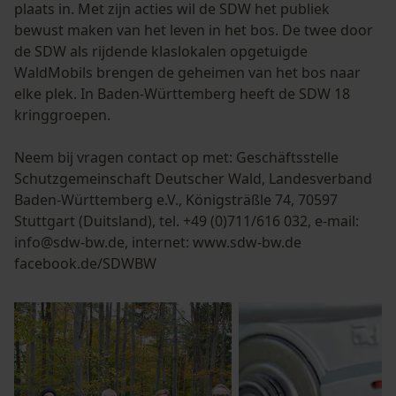
plaats in. Met zijn acties wil de SDW het publiek
Persoonlijke begroeting
bewust maken van het leven in het bos. De twee door
Geo-IP en gebruikersdetectie
de SDW als rijdende klaslokalen opgetuigde
YouTube-video's
WaldMobils brengen de geheimen van het bos naar
elke plek. In Baden-Württemberg heeft de SDW 18
Google Maps
kringgroepen.
Neem bij vragen contact op met: Geschäftsstelle
Marketing Cookies
Schutzgemeinschaft Deutscher Wald, Landesverband
Baden-Württemberg e.V., Königsträßle 74, 70597
Stuttgart (Duitsland), tel. +49 (0)711/616 032, e-mail:
info@sdw-bw.de, internet: www.sdw-bw.de
Google Global Site Tag
facebook.de/SDWBW
Microsoft Advertising Universal
Event Tracking
Survicate