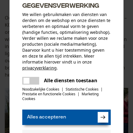
gegevensverwerking
We willen gebruikmaken van diensten van
Ook Jochen Weber, directeur van Oregon Tool GmbH –
derden om de webshop en onze diensten te
KOX Partner im Forst in Fellbach, is enthousiast: "Als
verbeteren en optimaal vorm te geven
onderneming die zeer nauw betrokken is bij het bos,
(handige functies, optimalisering webshop).
Verder willen we reclame maken voor onze
willen we natuurlijk onze verantwoordelijkheid nemen
producten (sociale media/marketing).
in onze zeer bosrijke regio. Het thema duurzaamheid
Daarvoor kunt u hier toestemming geven
ligt ons dan ook zeer na aan het hart," aldus Weber
en deze te allen tijd intrekken. Meer
over het bomenactie. "Ook wij voelen ons, net als de
informatie hierover vindt u in onze
bomen, geworteld in de regio en willen bijdragen aan
privacyverklaring
.
het algemeen welzijn."
delen
Alle diensten toestaan
Er is een fout opgetreden. Gelieve
delen
het opnieuw te proberen.
Noodzakelijke Cookies
|
Statistische Cookies
|
Prestatie en functionele Cookies
|
Marketing
mail
Cookies
Alles accepteren