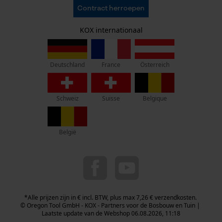
AVV
Oregon Tool GmbH
Contract herroepen
Gegevensbescherming
KOX – Partners voor de Bosbouw en Tuin
Herroepingsrecht
Adres hoofdkantoor:
KOX internationaal
Privacyinstellingen
Lise-Meitner-Str. 4
70736 Fellbach
Duitsland
France
Österreich
Deutschland
Geen winkel!
Retouradres:
Schweiz
Suisse
Belgique
Beim Erlenwäldchen 14/2
71522 Backnang
Duitsland
België
Telefonisch bereikbaar:
ma t/m fr van 9:00 tot 17:00
0800 096 69 66
info-nl@kox.eu
*Alle prijzen zijn in € incl. BTW, plus max 7,26 € verzendkosten.
© Oregon Tool GmbH - KOX - Partners voor de Bosbouw en Tuin |
Laatste update van de Webshop 06.08.2026, 11:18