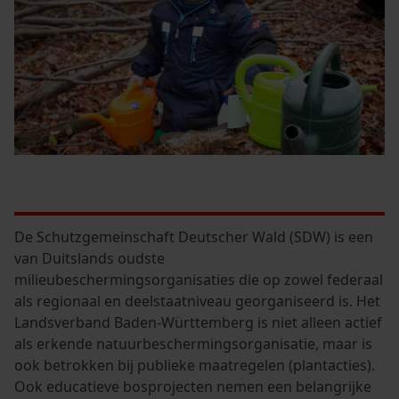
Statistische Cookies
Econda Analytics
Mouseflow Web Analytics Tool
Fact-Finder Tracking
Prestatie en functionele
De Schutzgemeinschaft Deutscher Wald (SDW) is een
Cookies
van Duitslands oudste
milieubeschermingsorganisaties die op zowel federaal
als regionaal en deelstaatniveau georganiseerd is. Het
Landsverband Baden-Württemberg is niet alleen actief
Loop54 Personalization
als erkende natuurbeschermingsorganisatie, maar is
Gepersonaliseerde homepage
ook betrokken bij publieke maatregelen (plantacties).
Opgeslagen winkelwagen
Ook educatieve bosprojecten nemen een belangrijke