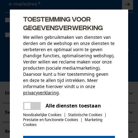
Toestemming voor
Ik heb de
Algemene voorwaarden inzake gegevensbescherming
gelezen en ga akkoord. *
gegevensverwerking
Wanneer u instemt met persoonlijke tracking kunnen we u via onze
We willen gebruikmaken van diensten van
newsletter individuele aanbiedingen doen. Uw gegevens worden
derden om de webshop en onze diensten te
niet gedeeld met derden. U kunt uw toestemming te allen tijde met
verbeteren en optimaal vorm te geven
een klik intrekken. Onderaan iedere newsletter vindt u daarvoor een
link.
(handige functies, optimalisering webshop).
Verder willen we reclame maken voor onze
* velden zijn verplicht
producten (sociale media/marketing).
Daarvoor kunt u hier toestemming geven
*** Inwisselbaar vanaf een goederenwaarde van 100,- €
en deze te allen tijd intrekken. Meer
informatie hierover vindt u in onze
privacyverklaring
.
Dit is KOX
delen
Alle diensten toestaan
Over ons
Er is een fout opgetreden. Gelieve
delen
Maatschappelijke betrokkenheid
Service
het opnieuw te proberen.
Noodzakelijke Cookies
|
Statistische Cookies
|
raadgever
Prestatie en functionele Cookies
|
Marketing
mail
Cookies
Veel gestelde vragen
KOX Harvester
KOX catalogus
Aanmelding nieuwsbrief
Betalingswijzen