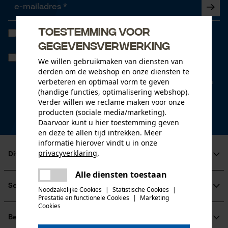
Toestemming voor
Ik heb de
Algemene voorwaarden inzake gegevensbescherming
gelezen en ga akkoord. *
gegevensverwerking
Wanneer u instemt met persoonlijke tracking kunnen we u via onze
We willen gebruikmaken van diensten van
newsletter individuele aanbiedingen doen. Uw gegevens worden
derden om de webshop en onze diensten te
niet gedeeld met derden. U kunt uw toestemming te allen tijde met
verbeteren en optimaal vorm te geven
een klik intrekken. Onderaan iedere newsletter vindt u daarvoor een
link.
(handige functies, optimalisering webshop).
Verder willen we reclame maken voor onze
* velden zijn verplicht
producten (sociale media/marketing).
Daarvoor kunt u hier toestemming geven
*** Inwisselbaar vanaf een goederenwaarde van 100,- €
en deze te allen tijd intrekken. Meer
informatie hierover vindt u in onze
privacyverklaring
.
Dit is KOX
delen
Alle diensten toestaan
Over ons
Er is een fout opgetreden. Gelieve
delen
Maatschappelijke betrokkenheid
Service
het opnieuw te proberen.
Noodzakelijke Cookies
|
Statistische Cookies
|
raadgever
Prestatie en functionele Cookies
|
Marketing
mail
Cookies
Veel gestelde vragen
KOX Harvester
KOX catalogus
Aanmelding nieuwsbrief
Betalingswijzen