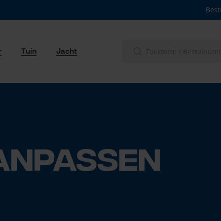
Best
r
Tuin
Jacht
AANPASSEN