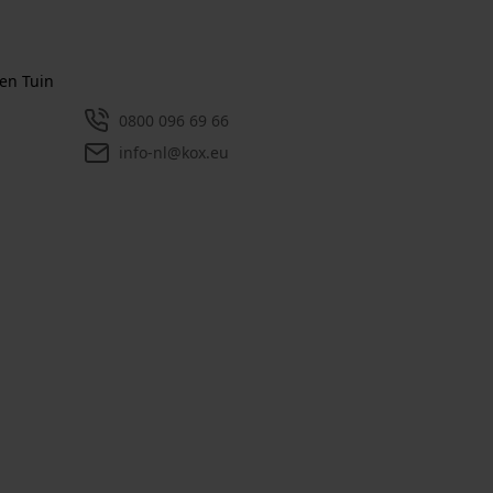
en Tuin
0800 096 69 66
info-nl@kox.eu