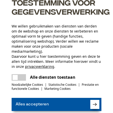
Toestemming voor
gegevensverwerking
We willen gebruikmaken van diensten van derden
om de webshop en onze diensten te verbeteren en
optimaal vorm te geven (handige functies,
optimalisering webshop). Verder willen we reclame
maken voor onze producten (sociale
media/marketing).
Daarvoor kunt u hier toestemming geven en deze te
N
allen tijd intrekken. Meer informatie hierover vindt u
in onze
privacyverklaring
.
delen
Er is een fout opgetreden. Gelieve het
Nu ab
Alle diensten toestaan
opnieuw te proberen.
mail
Noodzakelijke Cookies
|
Statistische Cookies
|
Prestatie en
functionele Cookies
|
Marketing Cookies
Ik heb de
Algeme
Alles accepteren
gelezen en ga ak