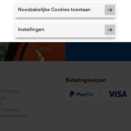
Wanneer u instem
onze newsletter 
Noodzakelijke Cookies toestaan
worden niet gede
allen tijde met e
vindt u daarvoor 
Instellingen
* velden zijn verp
*** Inwisselbaar
Noodzakelijke Cookies
Controleer instelling van cookies
Betalingswijzen
Session ID
lde vragen
De keuze voor gegevensverwerking
gus
opslaan
en
n product
Econda Tag Manager
teninformatie