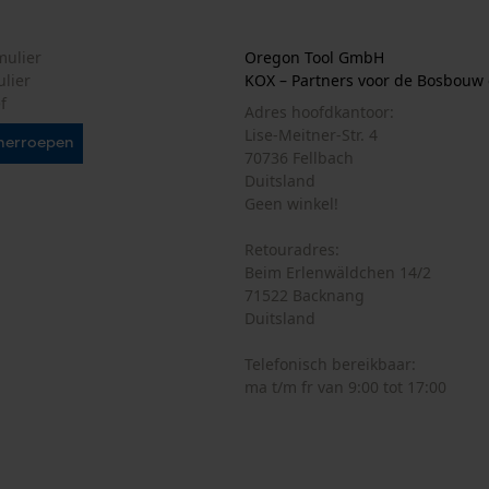
Statistische Cookies
mulier
Oregon Tool GmbH
ulier
KOX – Partners voor de Bosbouw 
f
Adres hoofdkantoor:
Econda Analytics
Lise-Meitner-Str. 4
herroepen
Mouseflow Web Analytics Tool
70736 Fellbach
Duitsland
Fact-Finder Tracking
Geen winkel!
Retouradres:
Prestatie en functionele Cookies
Beim Erlenwäldchen 14/2
71522 Backnang
Duitsland
Telefonisch bereikbaar:
Loop54 Personalization
ma t/m fr van 9:00 tot 17:00
Gepersonaliseerde homepage
Opgeslagen winkelwagen
Persoonlijke begroeting