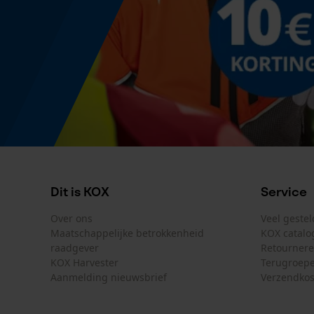
Dit is KOX
Service
Over ons
Veel geste
Maatschappelijke betrokkenheid
KOX catalo
raadgever
Retourner
KOX Harvester
Terugroepe
Aanmelding nieuwsbrief
Verzendkos