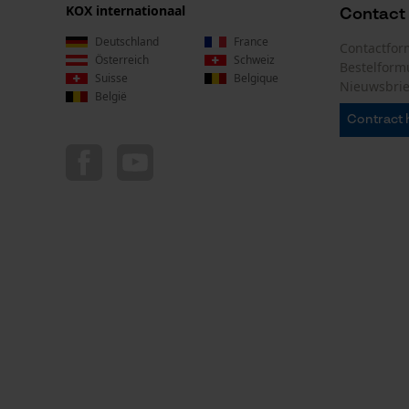
KOX internationaal
Contact
Deutschland
France
Contactfor
Österreich
Schweiz
Bestelform
Suisse
Belgique
Nieuwsbrie
België
Contract 