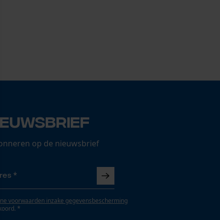
ieuwsbrief
onneren op de nieuwsbrief
ne voorwaarden inzake gegevensbescherming
koord. *