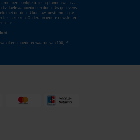
t met persoonlijke tracking kunnen we u via
individuele aanbiedingen doen. Uw gegevens
eld met derden. U kunt uw toestemming te
en klik intrekken. Onderaan iedere newsletter
een link.
licht
 vanaf een goederenwaarde van 100,- €