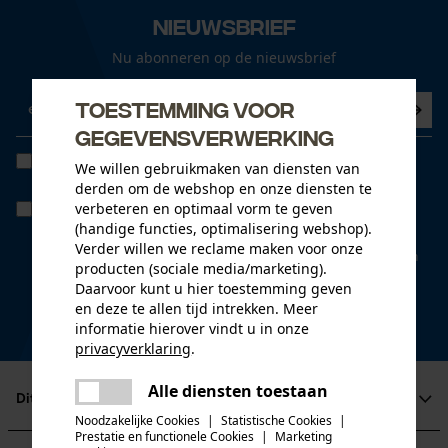
Nieuwsbrief
Nu abonneren op de nieuwsbrief
Toestemming voor
gegevensverwerking
Ik heb de
Algemene voorwaarden inzake gegevensbescherming
We willen gebruikmaken van diensten van
gelezen en ga akkoord. *
derden om de webshop en onze diensten te
verbeteren en optimaal vorm te geven
Wanneer u instemt met persoonlijke tracking kunnen we u via onze
newsletter individuele aanbiedingen doen. Uw gegevens worden
(handige functies, optimalisering webshop).
niet gedeeld met derden. U kunt uw toestemming te allen tijde met
Verder willen we reclame maken voor onze
een klik intrekken. Onderaan iedere newsletter vindt u daarvoor een
producten (sociale media/marketing).
link.
Daarvoor kunt u hier toestemming geven
* velden zijn verplicht
en deze te allen tijd intrekken. Meer
informatie hierover vindt u in onze
*** Inwisselbaar vanaf een goederenwaarde van 100,- €
privacyverklaring
.
delen
Alle diensten toestaan
Er is een fout opgetreden. Gelieve
Dit is KOX
delen
het opnieuw te proberen.
Noodzakelijke Cookies
|
Statistische Cookies
|
Prestatie en functionele Cookies
|
Marketing
Over ons
mail