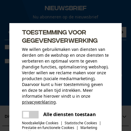
Nieuwsbrief
Nu abonneren op de nieuwsbrief
Toestemming voor
gegevensverwerking
Ik heb de
Algemene voorwaarden inzake gegevensbescherming
We willen gebruikmaken van diensten van
gelezen en ga akkoord. *
derden om de webshop en onze diensten te
verbeteren en optimaal vorm te geven
Wanneer u instemt met persoonlijke tracking kunnen we u via onze
newsletter individuele aanbiedingen doen. Uw gegevens worden
(handige functies, optimalisering webshop).
niet gedeeld met derden. U kunt uw toestemming te allen tijde met
Verder willen we reclame maken voor onze
een klik intrekken. Onderaan iedere newsletter vindt u daarvoor een
producten (sociale media/marketing).
link.
Daarvoor kunt u hier toestemming geven
* velden zijn verplicht
en deze te allen tijd intrekken. Meer
informatie hierover vindt u in onze
*** Inwisselbaar vanaf een goederenwaarde van 100,- €
privacyverklaring
.
delen
Alle diensten toestaan
Er is een fout opgetreden. Gelieve
Dit is KOX
delen
het opnieuw te proberen.
Noodzakelijke Cookies
|
Statistische Cookies
|
Prestatie en functionele Cookies
|
Marketing
Over ons
mail