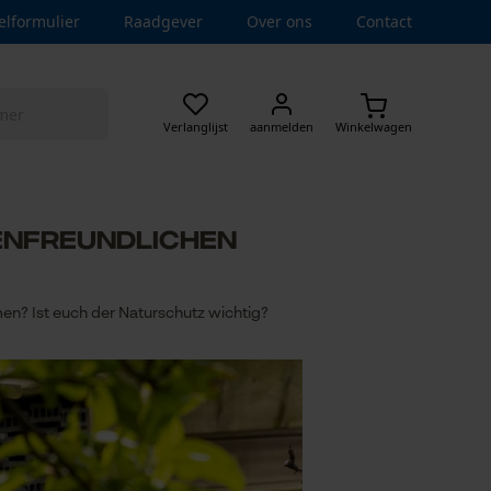
elformulier
Raadgever
Over ons
Contact
Verlanglijst
aanmelden
Winkelwagen
tenfreundlichen
n? Ist euch der Naturschutz wichtig?