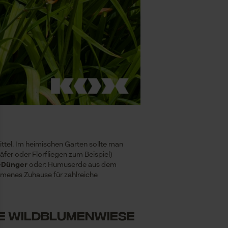
tel. Im heimischen Garten sollte man
äfer oder Florfliegen zum Beispiel)
-Dünger
oder: Humuserde aus dem
ommenes Zuhause für zahlreiche
ne Wildblumenwiese