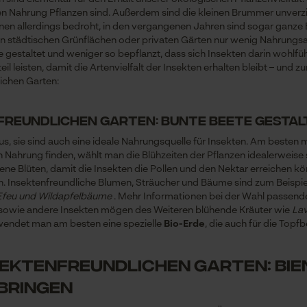
ren Nahrung Pflanzen sind. Außerdem sind die kleinen Brummer unverzic
enen allerdings bedroht, in den vergangenen Jahren sind sogar ganz
len städtischen Grünflächen oder privaten Gärten nur wenig Nahrungs
 gestaltet und weniger so bepflanzt, dass sich Insekten darin wohlfü
il leisten, damit die Artenvielfalt der Insekten erhalten bleibt – und
lichen Garten:
enfreundlichen Garten: Bunte Beete gesta
aus, sie sind auch eine ideale Nahrungsquelle für Insekten. Am beste
 Nahrung finden, wählt man die Blühzeiten der Pflanzen idealerweise s
ne Blüten, damit die Insekten die Pollen und den Nektar erreichen kön
. Insektenfreundliche Blumen, Sträucher und Bäume sind zum Beispie
 Efeu und Wildapfelbäume
. Mehr Informationen bei der Wahl passende
 sowie andere Insekten mögen des Weiteren blühende Kräuter wie
Lav
wendet man am besten eine spezielle
Bio-Erde
, die auch für die Topfb
insektenfreundlichen Garten: Bi
bringen