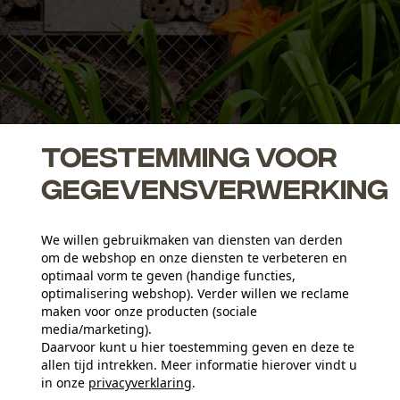
Toestemming voor
gegevensverwerking
enfreundlichen Garten: Chemie vermeiden
We willen gebruikmaken van diensten van derden
ensibel auf chemische Pflanzenschutz- und Schädlingsbekämpfungsmit
om de webshop en onze diensten te verbeteren en
erzichten. Sinnvoller ist es, bei Schädlingen etwa Nützlinge (Marienk
optimaal vorm te geven (handige functies,
n. Eine insektenfreundliche Alternative zum chemischen Dünger ist
Bio
optimalisering webshop). Verder willen we reclame
insektenfreundlichen Garten. Ein Komposthaufen ist nämlich ein willk
maken voor onze producten (sociale
media/marketing).
Daarvoor kunt u hier toestemming geven en deze te
allen tijd intrekken. Meer informatie hierover vindt u
insektenfreundlichen Garten: Ei
in onze
privacyverklaring
.
delen