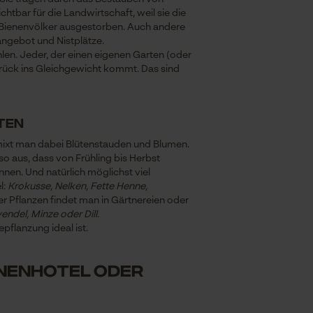
htbar für die Landwirtschaft, weil sie die
e Bienenvölker ausgestorben. Auch andere
angebot und Nistplätze.
hlen. Jeder, der einen eigenen Garten (oder
 zurück ins Gleichgewicht kommt. Das sind
lten
n mixt man dabei Blütenstauden und Blumen.
o aus, dass von Frühling bis Herbst
nen. Und natürlich möglichst viel
l:
Krokusse, Nelken, Fette Henne,
r Pflanzen findet man in Gärtnereien oder
endel, Minze oder Dill.
epflanzung ideal ist.
enenhotel oder