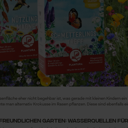
Session ID
De keuze voor gegevensverwerking
opslaan
Econda Tag Manager
Statistische Cookies
Econda Analytics
Mouseflow Web Analytics Tool
Fact-Finder Tracking
asenfläche eher nicht begehbar ist, was gerade mit kleinen Kindern e
könnte man alternativ Krokusse im Rasen pflanzen. Diese sind ebenfalls 
Prestatie en functionele Cookies
enfreundlichen Garten: Wasserquellen fü