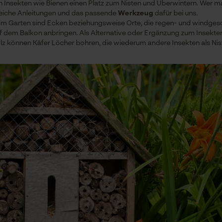
 Insekten wie Bienen einen Platz zum Nisten und Überwintern. Wer m
lreiche Anleitungen und das passende
Werkzeug
dafür bei uns.
im Garten sind Ecken beziehungsweise Orte, die regen- und windgesc
uf dem Balkon anbringen. Als Alternative oder Ergänzung zum Insekten
olz können Käfer Löcher bohren, die wiederum andere Insekten als Ni