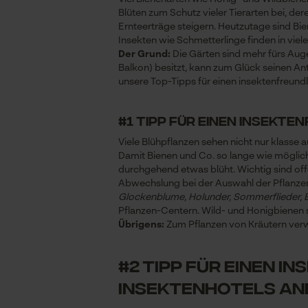
Blüten zum Schutz vieler Tierarten bei, de
Ernteerträge steigern. Heutzutage sind Bi
Insekten wie Schmetterlinge finden in vie
Der Grund:
Die Gärten sind mehr fürs Auge
Balkon) besitzt, kann zum Glück seinen Ante
unsere Top-Tipps für einen insektenfreund
#1 Tipp für einen insekt
Viele Blühpflanzen sehen nicht nur klasse 
Damit Bienen und Co. so lange wie möglich
durchgehend etwas blüht. Wichtig sind offe
Abwechslung bei der Auswahl der Pflanzen
Glockenblume, Holunder, Sommerflieder,
Pflanzen-Centern. Wild- und Honigbienen
Übrigens:
Zum Pflanzen von Kräutern ver
#2 Tipp für einen 
Insektenhotels an