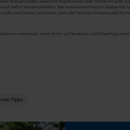
aher Wasserquellen. Ideal sind Vogeltränken oder Steine mit einer Ku
 auch selbst Wasser einfüllen). Wer ausreichend Platz im Garten hat,
 sollte man besser verzichten, wenn der Teich als Wasserquelle für In
Loop54 Personalization
Gepersonaliseerde homepage
ürden wir uns freuen, wenn ihr ihn via Facebook und WhatsApp mit ande
Opgeslagen winkelwagen
Persoonlijke begroeting
Geo-IP en gebruikersdetectie
YouTube-video's
Google Maps
Marketing Cookies
rten Tipps
Google Global Site Tag