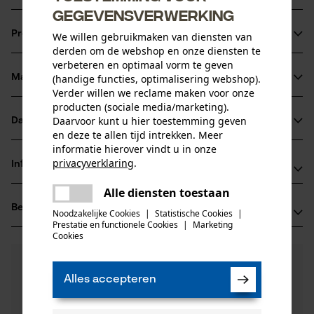
gegevensverwerking
Productinformatie
We willen gebruikmaken van diensten van
derden om de webshop en onze diensten te
verbeteren en optimaal vorm te geven
(handige functies, optimalisering webshop).
Materiaal & onderhoud
Productdetails
Verder willen we reclame maken voor onze
producten (sociale media/marketing).
Activiteitstype
Daarvoor kunt u hier toestemming geven
Datasheets
Materiaal
onderhoud
en deze te allen tijd intrekken. Meer
informatie hierover vindt u in onze
Productveiligheidsblad (PDF)
Hoofdmateriaal
privacyverklaring
.
Informatie van de fabrikant
metaal
delen
Leeftijdsgroep
Alle diensten toestaan
Er is een fout opgetreden. Gelieve
J A Gadd Limited
volwassen
delen
Beoordelingen
(0)
het opnieuw te proberen.
Unit E Bourton Industrial Estate
Noodzakelijke Cookies
|
Statistische Cookies
|
Prestatie en functionele Cookies
|
Marketing
Oppervlaktecoating
GL54 2HQ Bourton on the Water, Verenigd Koninkrijk
mail
Cookies
poedercoating
E-mail: office@jagadd.com
Aantal delen
0
Nog vragen?
(0)
1 st.
Website: -
Product aanbevelen
Onze experts staan graag voor u klaar!
Tel.: +44 1451 82 03 34
Alles accepteren
Een vraag
Filteren op aantal sterren
stellen
Artikelgewicht
Als u vragen of problemen hebt met het product of