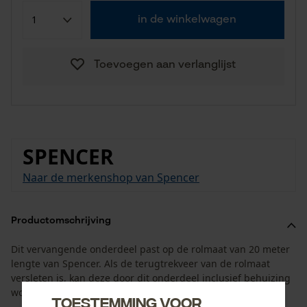
in de winkelwagen
Toevoegen aan verlanglijst
SPENCER
Naar de merkenshop van Spencer
Productomschrijving
Dit vervangende onderdeel past op de rolmaat van 20 meter
lengte van Spencer. Als de terugtrekveer van de rolmaat
versleten is, kan deze door dit onderdeel inclusief behuizing
worden vervangen.
Toestemming voor