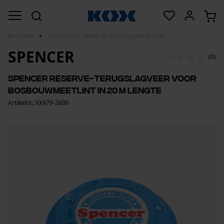
Bosbouw
Accessoires Meet- en scheurgereedschap
SPENCER
(0)
Spencer reserve-terugslagveer voor
bosbouwmeetlint in 20 m lengte
Artikelnr.: XX979-2600