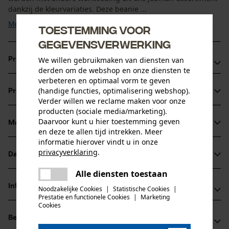
dankzij de kleurvariaties. Deze beanie ...
Meer tonen
Toestemming voor
gegevensverwerking
We willen gebruikmaken van diensten van
Productvoordelen
derden om de webshop en onze diensten te
verbeteren en optimaal vorm te geven
Jobman gebreide muts van lichtgewicht single jersey
(handige functies, optimalisering webshop).
Productinformatie
Zachte fleecevoering
Verder willen we reclame maken voor onze
In een gebreide look
producten (sociale media/marketing).
Daarvoor kunt u hier toestemming geven
Materiaal & onderhoud
Productdetails
en deze te allen tijd intrekken. Meer
informatie hierover vindt u in onze
privacyverklaring
.
Activiteitstype
Datasheets
Materiaal
vissen, werken, wandelen, kamperen
delen
Alle diensten toestaan
Er is een fout opgetreden. Gelieve
Productveiligheidsblad (PDF)
delen
Materiaaltype
het opnieuw te proberen.
Informatie van de fabrikant
Noodzakelijke Cookies
|
Statistische Cookies
|
Katoen
Prestatie en functionele Cookies
|
Marketing
Leeftijdsgroep
mail
Cookies
Jobman Texet AB
volwassen
Beoordelingen
(0)
BOX 42