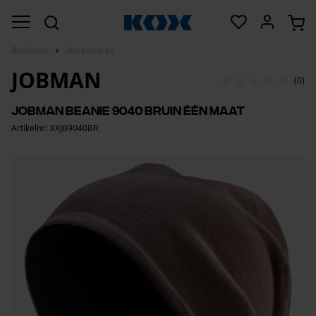
Bosbouw
Accessoires
JOBMAN
(0)
Jobman beanie 9040 bruin één maat
Artikelnr.: XXJB9040BR