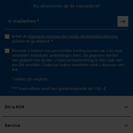
Nu abonneren op de nieuwsbrief
Gepersonaliseerde homepage
Zaktstype
Opgeslagen winkelwagen
Zonder zakken
Onderhoudsinstructies
Persoonlijke begroeting
Volg het onderhoudsadvies op het etiket.
Geo-IP en gebruikersdetectie
Ik heb de
Algemene voorwaarden inzake gegevensbescherming
gelezen en ga akkoord. *
Draagcomfort
YouTube-video's
Comfortabel
Wanneer u instemt met persoonlijke tracking kunnen we u via onze
Google Maps
newsletter individuele aanbiedingen doen. Uw gegevens worden
niet gedeeld met derden. U kunt uw toestemming te allen tijde met
een klik intrekken. Onderaan iedere newsletter vindt u daarvoor een
Volume
link.
1600 cm³
Marketing Cookies
* velden zijn verplicht
*** Inwisselbaar vanaf een goederenwaarde van 100,- €
Waterbestendigheid
Niet waterbestendig
Google Global Site Tag
Dit is KOX
Microsoft Advertising Universal
Event Tracking
Over ons
Weersomstandigheden
Maatschappelijke betrokkenheid
Service
Survicate
Bewolkt en koel, Koud en ijskoud, Winderig
raadgever