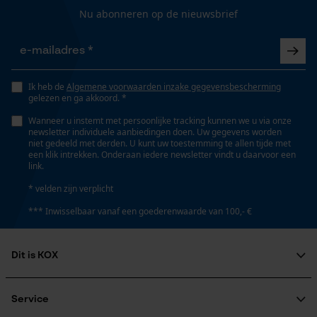
Nu abonneren op de nieuwsbrief
Gepersonaliseerde homepage
Zaktstype
Opgeslagen winkelwagen
Zonder zakken
Onderhoudsinstructies
Persoonlijke begroeting
Volg het onderhoudsadvies op het etiket.
Geo-IP en gebruikersdetectie
Ik heb de
Algemene voorwaarden inzake gegevensbescherming
gelezen en ga akkoord. *
Draagcomfort
YouTube-video's
Comfortabel
Wanneer u instemt met persoonlijke tracking kunnen we u via onze
Google Maps
newsletter individuele aanbiedingen doen. Uw gegevens worden
niet gedeeld met derden. U kunt uw toestemming te allen tijde met
een klik intrekken. Onderaan iedere newsletter vindt u daarvoor een
Volume
link.
1.13 dm³
Marketing Cookies
* velden zijn verplicht
*** Inwisselbaar vanaf een goederenwaarde van 100,- €
Waterbestendigheid
Niet waterbestendig
Google Global Site Tag
Dit is KOX
Microsoft Advertising Universal
Event Tracking
Over ons
Weersomstandigheden
Maatschappelijke betrokkenheid
Service
Survicate
Bewolkt en koel, Koud en ijskoud, Winderig
raadgever