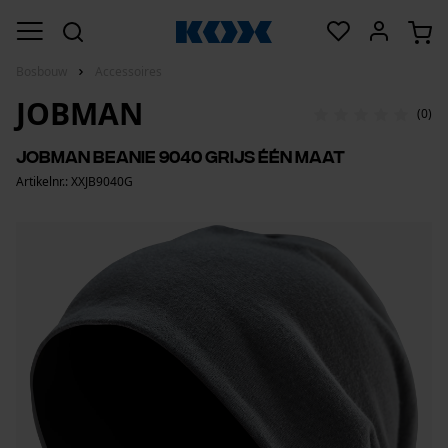
Bosbouw
Accessoires
JOBMAN
(0)
Jobman beanie 9040 grijs één maat
Artikelnr.: XXJB9040G