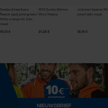
Geslacht
Productonderhoud
Seeland keerbare
KOX Socks Merino
Jobman beanie 90
Uniseks
fleece-sjaal pine green/
Wool Heavy
zwart één maat
Statistische Cookies
Niet bleken
HiVis-oranje mt. Eén
maat
Seizoen
10,13 €
21,25 €
12,10 €
Herfst/winter
Niet strijken
Econda Analytics
Mouseflow Web Analytics Tool
Leveringsomvang
1 x muts
Fact-Finder Tracking
Niet chemisch reinigen
Optiek/patroon
Prestatie en functionele
Unikleur
Niet in de droger
Cookies
Pasvorm
Slouchy Fit
Nieuwsbrief
Wassen op 30 °C
Loop54 Personalization