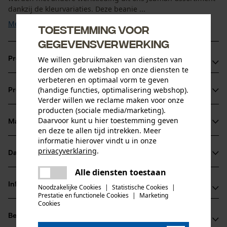
dankzij de kleurvariaties. Deze beanie ...
Meer tonen
Toestemming voor
gegevensverwerking
We willen gebruikmaken van diensten van
Productvoordelen
derden om de webshop en onze diensten te
verbeteren en optimaal vorm te geven
Jobman gebreide muts van lichtgewicht single jersey
(handige functies, optimalisering webshop).
Productinformatie
Zachte fleecevoering
Verder willen we reclame maken voor onze
In een gebreide look
producten (sociale media/marketing).
Daarvoor kunt u hier toestemming geven
Materiaal & onderhoud
Productdetails
en deze te allen tijd intrekken. Meer
informatie hierover vindt u in onze
privacyverklaring
.
Activiteitstype
Datasheets
Materiaal
vissen, werken, wandelen, kamperen
delen
Alle diensten toestaan
Er is een fout opgetreden. Gelieve
Productveiligheidsblad (PDF)
delen
Materiaaltype
het opnieuw te proberen.
Informatie van de fabrikant
Noodzakelijke Cookies
|
Statistische Cookies
|
Katoen
Prestatie en functionele Cookies
|
Marketing
Leeftijdsgroep
mail
Cookies
Jobman Texet AB
volwassen
Beoordelingen
(0)
BOX 42