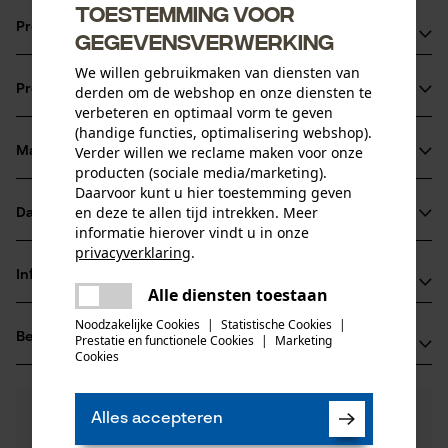
Toestemming voor
Productvoordelen
gegevensverwerking
We willen gebruikmaken van diensten van
Topkwaliteit gemaakt in Duitsland
Productinformatie
derden om de webshop en onze diensten te
Geschikt voor dames en heren
verbeteren en optimaal vorm te geven
(handige functies, optimalisering webshop).
Verder willen we reclame maken voor onze
Materiaal & onderhoud
Productdetails
producten (sociale media/marketing).
Daarvoor kunt u hier toestemming geven
Activiteitstype
en deze te allen tijd intrekken. Meer
Datasheets
Materiaal
vissen, werken, wandelen, kamperen
informatie hierover vindt u in onze
privacyverklaring
.
Productveiligheidsblad (PDF)
Materiaaltype
delen
Informatie van de fabrikant
Acryl, Wol
Alle diensten toestaan
Er is een fout opgetreden. Gelieve
Leeftijdsgroep
delen
PSS Pfeiffer Sicherheitssysteme GmbH
het opnieuw te proberen.
volwassen
Noodzakelijke Cookies
|
Statistische Cookies
|
Beoordelingen
(0)
Prestatie en functionele Cookies
|
Marketing
Albstraße 10
mail
Cookies
Materiaaltype binnenvoering
72145 Hirrlingen, Duitsland
Fleece voering
E-mail: kontakt@pss-sicherheitssysteme.de
Aantal delen
0
Nog vragen?
(0)
1 st.
Website: -
Product aanbevelen
Alles accepteren
Onze experts staan graag voor u klaar!
Tel.: + 49 7478 929029 0