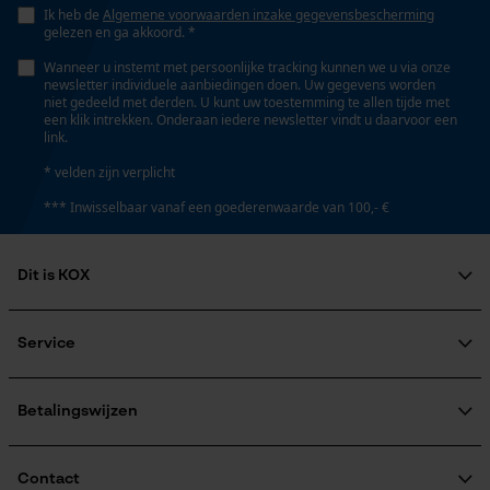
Volume
Opgeslagen winkelwagen
Ik heb de
Algemene voorwaarden inzake gegevensbescherming
832 cm³
gelezen en ga akkoord. *
Persoonlijke begroeting
Wanneer u instemt met persoonlijke tracking kunnen we u via onze
Geo-IP en gebruikersdetectie
newsletter individuele aanbiedingen doen. Uw gegevens worden
niet gedeeld met derden. U kunt uw toestemming te allen tijde met
Weersomstandigheden
YouTube-video's
een klik intrekken. Onderaan iedere newsletter vindt u daarvoor een
Bewolkt en koel, Koud en ijskoud, Winderig
link.
Google Maps
* velden zijn verplicht
*** Inwisselbaar vanaf een goederenwaarde van 100,- €
Technische specificaties
Marketing Cookies
Automatische kettingsmering
Dit is KOX
Nee
Over ons
Maatschappelijke betrokkenheid
Google Global Site Tag
Service
Eigenschap
raadgever
Microsoft Advertising Universal
Veel gestelde vragen
verwarmend
KOX Harvester
Event Tracking
KOX catalogus
Aanmelding nieuwsbrief
Betalingswijzen
Survicate
Retourneren
Terugroepen product
Versnipperfunctie
Verzendkosteninformatie
Contact