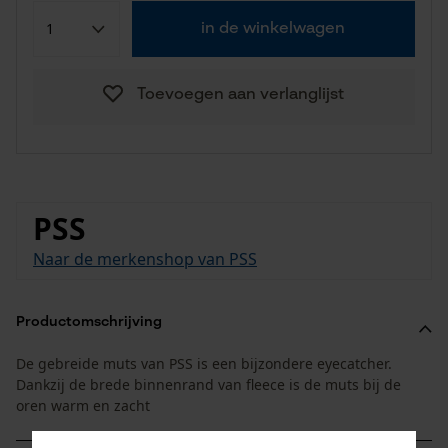
in de winkelwagen
Toevoegen aan verlanglijst
PSS
Naar de merkenshop van PSS
Productomschrijving
De gebreide muts van PSS is een bijzondere eyecatcher.
Dankzij de brede binnenrand van fleece is de muts bij de
oren warm en zacht