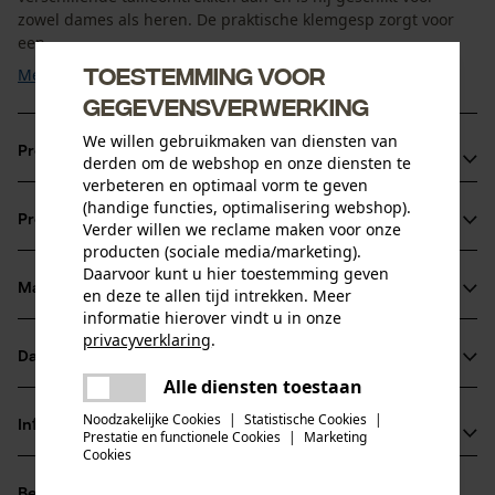
zowel dames als heren. De praktische klemgesp zorgt voor
een ...
Toestemming voor
Meer tonen
gegevensverwerking
We willen gebruikmaken van diensten van
Productvoordelen
derden om de webshop en onze diensten te
verbeteren en optimaal vorm te geven
Duurzaam materiaal en hoogwaardige afwerking voor
(handige functies, optimalisering webshop).
Productinformatie
Verder willen we reclame maken voor onze
langdurig gebruik
producten (sociale media/marketing).
Voorzien van elastiek – voor extra flexibiliteit en optimale
Daarvoor kunt u hier toestemming geven
bewegingsvrijheid
Materiaal & onderhoud
en deze te allen tijd intrekken. Meer
Productdetails
Klein gereedschap zoals scharen, messen of
informatie hierover vindt u in onze
privacyverklaring
.
handschoenen kan met karabijnhaken veilig en binnen
Activiteitstype
Datasheets
delen
Materiaal
pasvorm optimaliseren
handbereik aan de stevige riem worden bevestigd
Alle diensten toestaan
Er is een fout opgetreden. Gelieve
Productveiligheidsblad (PDF)
delen
het opnieuw te proberen.
Materiaaltype
Noodzakelijke Cookies
|
Statistische Cookies
|
Informatie van de fabrikant
Prestatie en functionele Cookies
|
Marketing
Polypropyleen
mail
Leeftijdsgroep
Cookies
Outfit International A/S
volwassen
Beoordelingen
(0)