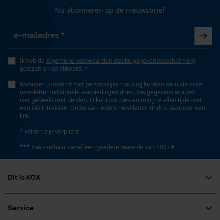
Nu abonneren op de nieuwsbrief
Draagcomfort
Gepersonaliseerde homepage
Comfortabel, Stretchachtig
Opgeslagen winkelwagen
Persoonlijke begroeting
Volume
Ik heb de
Algemene voorwaarden inzake gegevensbescherming
Geo-IP en gebruikersdetectie
1350 cm³
gelezen en ga akkoord. *
YouTube-video's
Wanneer u instemt met persoonlijke tracking kunnen we u via onze
newsletter individuele aanbiedingen doen. Uw gegevens worden
Google Maps
niet gedeeld met derden. U kunt uw toestemming te allen tijde met
Technische specificaties
een klik intrekken. Onderaan iedere newsletter vindt u daarvoor een
link.
Automatische kettingsmering
* velden zijn verplicht
Marketing Cookies
Nee
*** Inwisselbaar vanaf een goederenwaarde van 100,- €
Eigenschap
Dit is KOX
Google Global Site Tag
kan gecombineerd worden, comfortabel, elastisch,
Microsoft Advertising Universal
robuust, flexibel, bewegingsvriendelijk, individueel
Over ons
Event Tracking
verstelbaar
Maatschappelijke betrokkenheid
Service
Survicate
raadgever