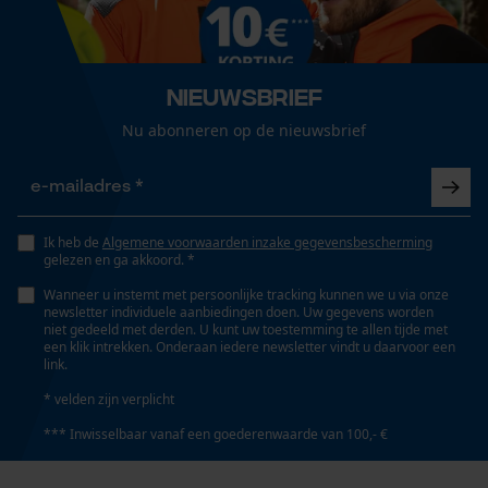
Loop54 Personalization
Eigenschappen binnenzool
Gepersonaliseerde homepage
Vochtabsorberend, Verwisselbaar, Warm, Thermisch
Nieuwsbrief
Opgeslagen winkelwagen
isolerend
Nu abonneren op de nieuwsbrief
Persoonlijke begroeting
Geo-IP en gebruikersdetectie
Versnipperfunctie
YouTube-video's
Nee
Ik heb de
Algemene voorwaarden inzake gegevensbescherming
Google Maps
gelezen en ga akkoord. *
Wanneer u instemt met persoonlijke tracking kunnen we u via onze
Fasewisselaar
newsletter individuele aanbiedingen doen. Uw gegevens worden
Nee
niet gedeeld met derden. U kunt uw toestemming te allen tijde met
Marketing Cookies
een klik intrekken. Onderaan iedere newsletter vindt u daarvoor een
link.
Schuine snede
* velden zijn verplicht
Nee
*** Inwisselbaar vanaf een goederenwaarde van 100,- €
Google Global Site Tag
Microsoft Advertising Universal