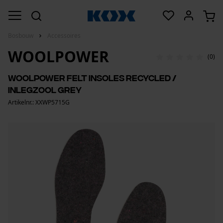
Bosbouw
Accessoires
WOOLPOWER
(0)
Woolpower Felt Insoles recycled /
inlegzool grey
Artikelnr.: XXWP5715G