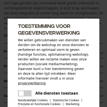
Het hoge gehalte aan merinowol biedt goede isolerende en
vochtregulerende eigenschappen. Je kunt erop vertrouwen
dat deze inlegzolen je voeten lang warm en drooghouden. De
vilten inlegzolen zijn gemaakt van productieresten. De kleur
van de inlegzolen hangt af van de stof die voor de productie
Toestemming voor
is gebruikt, maar is overwegend grijs. ...
gegevensverwerking
Meer tonen
We willen gebruikmaken van diensten van
derden om de webshop en onze diensten te
verbeteren en optimaal vorm te geven
Productvoordelen
(handige functies, optimalisering webshop).
Verder willen we reclame maken voor onze
Hoog draagcomfort dankzij het hoge gehalte aan
producten (sociale media/marketing).
Productinformatie
Daarvoor kunt u hier toestemming geven
merinowol
en deze te allen tijd intrekken. Meer
Lange tijd warme en droge voeten
informatie hierover vindt u in onze
Snel verwisselbaar
Materiaal & onderhoud
privacyverklaring
.
Productdetails
delen
Alle diensten toestaan
Er is een fout opgetreden. Gelieve
Activiteitstype
Datasheets
delen
het opnieuw te proberen.
Materiaal
werken, wandelen
Noodzakelijke Cookies
|
Statistische Cookies
|
Prestatie en functionele Cookies
|
Marketing
Productveiligheidsblad (PDF)
mail