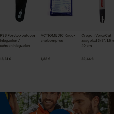
gegevensverwerking opslaan
Econda Tag Manager
Seizoen
Product geschikt voor het hele jaar
Statistische Cookies
PSS Forstep outdoor
ACTIOMEDIC Koud-
Oregon VersaCut
Optiek/patroon
inlegzolen /
snelcompres
zaagblad 3/8", 1.5
Unikleur
schoeninlegzolen
40 cm
Econda Analytics
18,31 €
1,82 €
32,44 €
Technische specificaties
Mouseflow Web Analytics Tool
Fact-Finder Tracking
Automatische kettingsmering
Nee
Prestatie en functionele
Eigenschap
Cookies
milieuvriendelijk, isolerend, comfortabel,
vochtregulerend