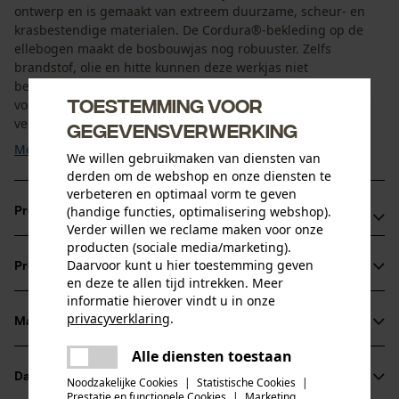
ontwerp en is gemaakt van extreem duurzame, scheur- en
krasbestendige materialen. De Cordura®-bekleding op de
ellebogen maakt de bosbouwjas nog robuuster. Zelfs
brandstof, olie en hitte kunnen deze werkjas niet
beschadigen. De Yukon bosbouwjas is licht, comfortabel en
Toestemming voor
voelt aangenaam koel aan. De hoge kraag kan worden
versteld met een koord, ...
gegevensverwerking
Meer tonen
We willen gebruikmaken van diensten van
derden om de webshop en onze diensten te
verbeteren en optimaal vorm te geven
(handige functies, optimalisering webshop).
Productvoordelen
Verder willen we reclame maken voor onze
producten (sociale media/marketing).
Aantrekkelijk en modern ontwerp
Daarvoor kunt u hier toestemming geven
Productinformatie
Lichte en comfortabele bosbouwjas van
en deze te allen tijd intrekken. Meer
schuurbestendige 4-voudige polyester stretchstof
informatie hierover vindt u in onze
privacyverklaring
.
Zeer robuuste buitenstof: scheur- en krasbestendig
Materiaal & onderhoud
Productdetails
delen
Alle diensten toestaan
Er is een fout opgetreden. Gelieve
Mouwtype
delen
Datasheets
het opnieuw te proberen.
Noodzakelijke Cookies
|
Statistische Cookies
|
Materiaal
Lange mouwen
Prestatie en functionele Cookies
|
Marketing