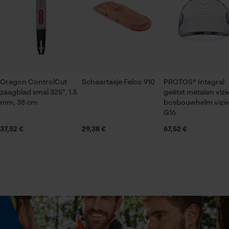
3 st.
gegevensverwerking opslaan
Niet heet strijken
Econda Tag Manager
Applicaties
Logoprint
Niet chemisch reinigen
Statistische Cookies
Oregon ControlCut
Schaartasje Felco 910
PROTOS® Integral
Mouwafwerking
zaagblad smal 325", 1.5
geëtst metalen vizi
Klittenbandsluiting op boord
mm, 38 cm
bosbouwhelm vizie
Niet in de droger
G16
Econda Analytics
37,52 €
29,38 €
67,52 €
Halsuitsnede
Mouseflow Web Analytics Tool
Staande kraag
Wassen op 60 °C
Fact-Finder Tracking
Branche
Bosbouw, Landbouw
Onderhoudsinstructies
Prestatie en functionele
Volg het onderhoudsadvies op het etiket.
Cookies