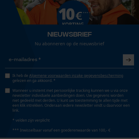
Geslacht
Uniseks
Loop54 Personalization
Gepersonaliseerde homepage
Seizoen
Nieuwsbrief
Opgeslagen winkelwagen
Product geschikt voor het hele jaar
Nu abonneren op de nieuwsbrief
Persoonlijke begroeting
Geo-IP en gebruikersdetectie
Optiek/patroon
YouTube-video's
Tricolour
Google Maps
Ik heb de
Algemene voorwaarden inzake gegevensbescherming
gelezen en ga akkoord. *
Zichtbaarheid
Wanneer u instemt met persoonlijke tracking kunnen we u via onze
Signaalkleuren, Reflecterende strepen,
newsletter individuele aanbiedingen doen. Uw gegevens worden
Marketing Cookies
niet gedeeld met derden. U kunt uw toestemming te allen tijde met
Reflecterende opdrukken
een klik intrekken. Onderaan iedere newsletter vindt u daarvoor een
link.
* velden zijn verplicht
Zaktstype
*** Inwisselbaar vanaf een goederenwaarde van 100,- €
Google Global Site Tag
Jaszakken, Ritszakken, Borstzak, Napoleonzak,
Eerste-hulp tas, Vakken opzij, Zakken voor,
Microsoft Advertising Universal